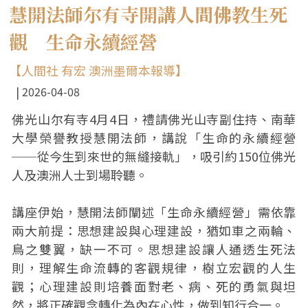
慧開法師尔有寺開講人間佛教生死
觀 生命永續經營
【人間社 有宏 澳洲墨爾本報導】
2026-04-08
佛光山尔有寺4月4日，禮請佛光山寺副住持、南華
大學榮譽教授慧開法師，講說「生命的永續經營
──從今生到來世的無縫接軌」，吸引約150位佛光
人及澳洲人士到場聆聽。
講座伊始，慧開法師闡述「生命永續經營」需依靠
兩大前提：思想建設與心理建設，猶如車之兩輪、
鳥之雙翼，缺一不可。思想建設讓人通透生死法
則，理解生命流轉的客觀規律，樹立宏觀的人生
觀；心理建設則培養面對老、病、死的勇氣與坦
然，將正確觀念轉化為內在心性，做到知行合一。