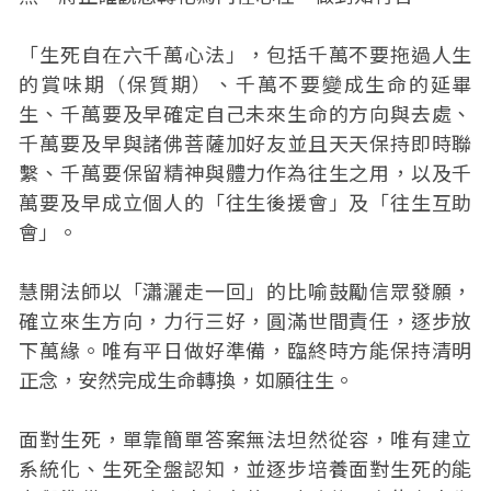
「生死自在六千萬心法」，包括千萬不要拖過人生
的賞味期（保質期）、千萬不要變成生命的延畢
生、千萬要及早確定自己未來生命的方向與去處、
千萬要及早與諸佛菩薩加好友並且天天保持即時聯
繫、千萬要保留精神與體力作為往生之用，以及千
萬要及早成立個人的「往生後援會」及「往生互助
會」。
慧開法師以「瀟灑走一回」的比喻鼓勵信眾發願，
確立來生方向，力行三好，圓滿世間責任，逐步放
下萬緣。唯有平日做好準備，臨終時方能保持清明
正念，安然完成生命轉換，如願往生。
面對生死，單靠簡單答案無法坦然從容，唯有建立
系統化、生死全盤認知，並逐步培養面對生死的能