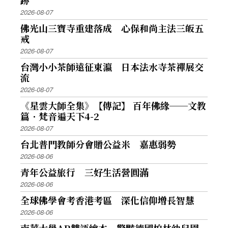
2026-08-07
佛光山三寶寺重建落成 心保和尚主法三皈五
戒
2026-08-07
台灣小小茶師遠征東瀛 日本法水寺茶禪展交
流
2026-08-07
《星雲大師全集》【傳記】 百年佛緣──文教
篇．梵音遍天下4-2
2026-08-07
台北普門教師分會贈公益米 嘉惠弱勢
2026-08-06
青年公益旅行 三好生活營圓滿
2026-08-06
全球佛學會考香港考區 深化信仰增長智慧
2026-08-06
南華大學AR雙語繪本 驚豔德國柏林幼兒園