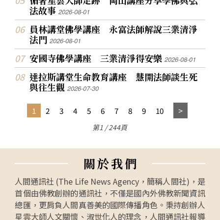
法故事
2026-08-01
員林講堂佛學講座 永富法師解說三業清淨
法門
2026-08-01
安國寺佛學講座 三業清淨得安樂
2026-08-01
達拉斯講堂生命教育講座 慧開法師談生死
與往生觀
2026-07-30
1
2
3
4
5
6
7
8
9
10
第1 / 244頁
關
於
我
們
人間通訊社 (The Life News Agency，簡稱人間社)，是
首個由佛教創辦的通訊社，不僅是國內外佛教新聞資訊
總匯，更肩負人間真善美的國際傳播角色。秉持創辦人
星雲大師人文關懷、淑世化人的理念，人間通訊社報導