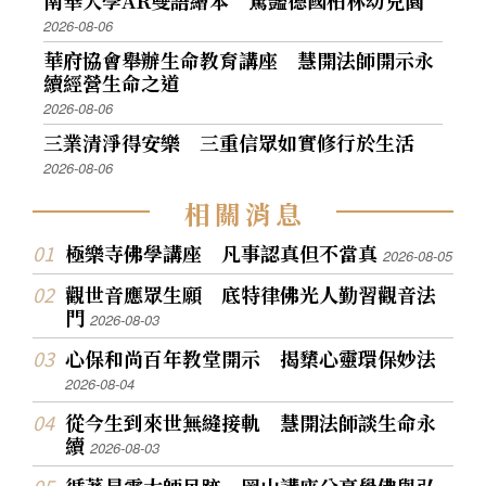
2026-08-06
華府協會舉辦生命教育講座 慧開法師開示永
續經營生命之道
2026-08-06
三業清淨得安樂 三重信眾如實修行於生活
2026-08-06
相
關
消
息
極樂寺佛學講座 凡事認真但不當真
2026-08-05
觀世音應眾生願 底特律佛光人勤習觀音法
門
2026-08-03
心保和尚百年教堂開示 揭櫫心靈環保妙法
2026-08-04
從今生到來世無縫接軌 慧開法師談生命永
續
2026-08-03
循著星雲大師足跡 岡山講座分享學佛與弘