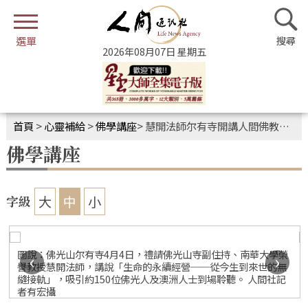
2026年08月07日 星期五
首頁
>
心靈補給
>
佛學講座
>
慧開法師尔有寺開講人間佛教生死觀 生命永續經營
佛學講座
大
中
小
字級
圖說：佛光山尔有寺4月4日，禮請佛光山寺副住持、南華大學榮
‹
›
譽教授慧開法師，講說「生命的永續經營──從今生到來世的無
縫接軌」，吸引約150位佛光人及澳洲人士到場聆聽。 人間社記
者有宏攝