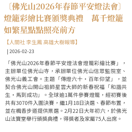
〔佛光山2026年春節平安燈法會〕
燈籠彩繪比賽頒獎典禮 萬千燈籠
如繁星點點照亮前方
【人間社 李生鳳 高雄大樹報導】
2026-02-23
「佛光山2026年春節平安燈法會燈籠彩繪比賽」，
主辦單位佛光山寺，承辦單位佛光山信眾監院室、
佛光山義工會。主題「傳燈六十‧百年仰望」，並
契合佛光山開山祖師星雲大師的新春祝福「和諧共
生‧馬到成功」。全球逾1萬件參賽燈籠，經初賽後
共有3070件入圍決賽，繼1月18日決選、春節布置，
並在楓香步道提供票選。2月22日大年初六，於佛光
山法寶堂舉行頒獎典禮，得獎者及家屬75人出席。