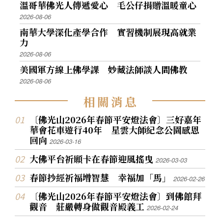
溫哥華佛光人傳遞愛心 毛公仔捐贈溫暖童心
2026-08-06
南華大學深化產學合作 實習機制展現高就業
力
2026-08-06
美國軍方線上佛學課 妙藏法師談人間佛教
2026-08-06
相
關
消
息
〔佛光山2026年春節平安燈法會〕三好嘉年
華會花車遊行40年 星雲大師紀念公園感恩
回向
2026-03-16
大佛平台祈願卡在春節迎風搖曳
2026-03-03
春節抄經祈福增智慧 幸福加「馬」
2026-02-26
〔佛光山2026年春節平安燈法會〕到佛館拜
觀音 莊嚴轉身做觀音殿義工
2026-02-24