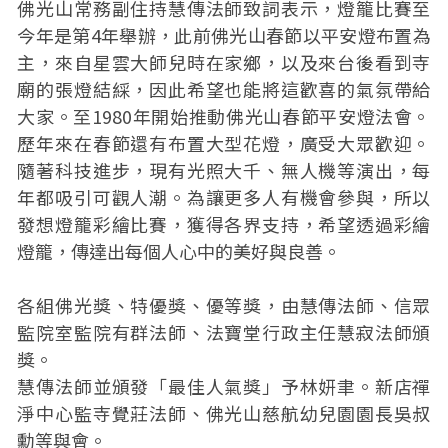
佛光山常務副住持慧傳法師致詞表示，燈籠比賽至
今年是第4年舉辦，此前佛光山春節以平安燈布置為
主，來自星雲大師兒時在家鄉，以及來台後看到寺
廟的張燈結綵，因此希望也能將這歡喜的氣氛帶給
大家。至1980年開始推動佛光山春節平安燈法會。
歷年來在春節還有布置大型花燈，廣受大眾歡迎。
隨著科技進步，現有光照大千、無人機等演出，每
年都吸引可觀人潮。為讓更多人有機會參與，所以
發想燈籠彩繪比賽，獲得各界支持，希望透過彩繪
燈籠，傳達出每個人心中的美好與良善。
各組佛光獎、特優獎、優等獎，由慧傳法師、信眾
監院室監院有群法師、法寶堂行政主任慧寂法師頒
獎。
慧傳法師並頒發「最佳人氣獎」予林妍聿。新店禪
淨中心監寺覺莊法師、佛光山慈航幼兒園園長吳叔
勳等與會。