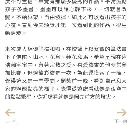
度不可置信，畢竟有那麼多優秀的作品。平常鼓勵
孩子多畫畫，畫畫可以讓心靜下來，一切就會改
變。不給框架，自由發揮，如此才可以看出孩子的
心靈。直到今天頒獎才第一次看到他的作品，很生
動活潑。
本次成人組優等楊和煦，在燈籠上以寫實的筆法畫
下了佛陀、山水、花鳥、蓮花和馬，希望呈現在這
浩瀚宇宙中，有著宗教之愛。喜愛繪畫的他時常參
加比賽，但燈籠彩繪是一次，為此還摸索了一陣，
覺得這又是一門學問。頒獎前一晚，看到自己和大
家的燈籠點亮的樣子，覺得從遠處看就像是夜空中
的點點繁星，從近處看就像是照亮前方的燈火。
上一則
下一則