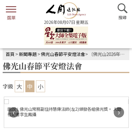
2026年08月07日 星期五
首頁
>
新聞專題
>
佛光山春節平安燈法會
>
〔佛光山2026年春節平安燈法會〕燈籠彩繪比賽頒獎典禮 萬千燈籠如繁星點點照亮前方
佛光山春節平安燈法會
大
中
小
字級
圖說：佛光山常務副住持慧傳法師(左2)頒發各組佛光獎。 人間
‹
›
社記者李生鳳攝