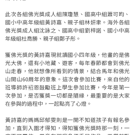
此次各組佛光獎成人組陳瓊慧、國高中組蕭可昀、
國小中高年級組黃詩嘉、親子組林妍聿。海外各組
佛光獎成人組沈詠之、國高中組劉梓諾、國小中高
年級組杜喬勝、親子組鄭子彤。
獲佛光獎的黃詩嘉現就讀國小四年級，他畫的是佛
光大佛，還有小地藏、遊客，每年春節都會到佛光
山走春，他就想像所看到的情景，結合馬年和佛光
山開山60周年的意象。這次會參加比賽，來自他的
班導師許袑恩鼓勵班上學生參加比賽，今年是第一
次參加，是否獲獎一切都是隨緣，最重要的是大家
在參與的過程中，一起點亮了心燈。
黃詩嘉的媽媽邱郁雯則是一開不知道孩子有報名參
加，直到入圍才得知，得知獲佛光獎時那一刻，一