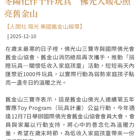
冬陽化作千件玩具 佛光人暖心照
亮舊金山
【人間社 陽光 美國舊金山報導】
2025-12-10
在歲末最寒的日子裡，佛光山三寶寺與國際佛光會
舊金山協會、舊金山消防總局再次攜手，推動「捐
贈玩具─關懷低收入家庭孩童」活動，短短兩天內
匯聚近1000件玩具，以實際行動為弱勢家庭孩子點
亮一盞冬日的溫暖之光。
舊金山三寶寺表示，這是舊金山佛光人連續第五年
響應Toy Program（玩具計畫）公益行動，今年適
逢12月7日舉辦國際佛光會舊金山協會會員大會，會
員與家屬以行動支持，將心中的善念化為溫暖力
量，希望在歲末時節，為低收入家庭孩童帶來一份