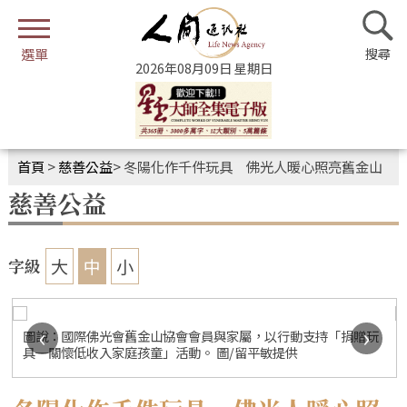
2026年08月09日 星期日
首頁
>
慈善公益
>
冬陽化作千件玩具 佛光人暖心照亮舊金山
慈善公益
大
中
小
字級
‹
›
圖說：國際佛光會舊金山協會會員與家屬，以行動支持「捐贈玩
具─關懷低收入家庭孩童」活動。 圖/留平敏提供