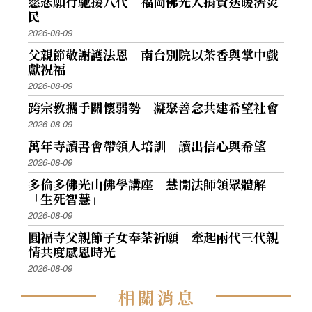
慈悲願行馳援八代 福岡佛光人捐資送暖濟災
民
2026-08-09
父親節敬謝護法恩 南台別院以茶香與掌中戲
獻祝福
2026-08-09
跨宗教攜手關懷弱勢 凝聚善念共建希望社會
2026-08-09
萬年寺讀書會帶領人培訓 讀出信心與希望
2026-08-09
多倫多佛光山佛學講座 慧開法師領眾體解
「生死智慧」
2026-08-09
圓福寺父親節子女奉茶祈願 牽起兩代三代親
情共度感恩時光
2026-08-09
相
關
消
息