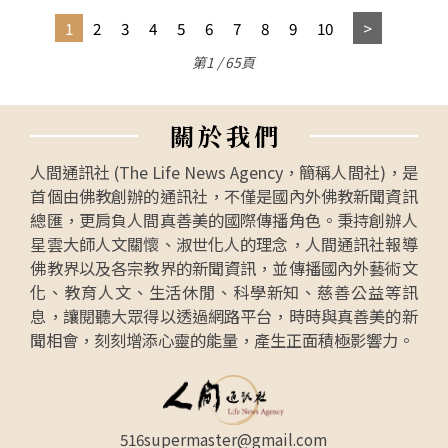
1
2
3
4
5
6
7
8
9
10
第1 / 65頁
關
於
我
們
人間通訊社 (The Life News Agency，簡稱人間社)，是
首個由佛教創辦的通訊社，不僅是國內外佛教新聞資訊
總匯，更肩負人間真善美的國際傳播角色。秉持創辦人
星雲大師人文關懷、淑世化人的理念，人間通訊社報導
佛教界以及各宗教界的新聞資訊，並傳播國內外藝術文
化、教育人文、生活休閒、科學新知、慈善公益等訊
息，讓閱聽大眾得以透過網路平台，時時與真善美的新
聞相會，刻刻增添心靈的能量，產生正面積極影響力。
516supermaster@gmail.com