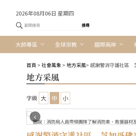
2026年08月06日 星期四
大師專區
全球宗教
國際兩岸
首頁
>
社會萬象
>
地方采風
>
感謝警消守護社區 
地方采風
大
中
小
字級
‹
圖說：消防局人員帶領團隊了解消防車、救援器材及
感謝警消守護社區 芝加哥佛