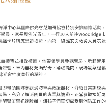
哥禪淨中心與國際佛光會芝加哥協會特別安排關懷活動，
光三好學員、家長與佛光青年，一行10人前往Woodridge市
祝福卡片與感恩節禮籃，向第一線維安與救災人員表達
ander親自接待並接受禮籃。他帶領學員參觀警局、示範警用
笛聲響、車內器材充滿好奇，踴躍提問，現場氣氛輕鬆
定佛光會推廣善行的精神。
隨即帶領團隊參觀消防車與救援器材，介紹日常訓練與
裝備，充分了解消防員的專業與膽識。正當參觀接近尾
伴隨警笛聲迅速駛離，讓孩子們真切感受到消防工作的