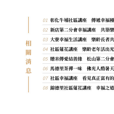
彰化牛埔社區講座 傳遞幸福
新店第二分會幸福講座 共築
大寮幸福生活講座 樂齡長者
相
社區蓮花講座 樂齡老年活出
關
贈米傳愛結善緣 松山第二分
消
馬德里茶禪一味 佛光人酷暑
息
社區幸福講座 看見真正富有
錦德里社區蓮花講座 幸福之