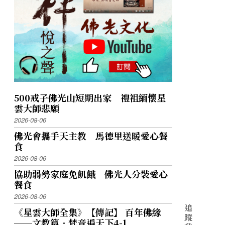
500戒子佛光山短期出家 禮祖緬懷星
雲大師悲願
2026-08-06
佛光會攜手天主教 馬德里送暖愛心餐
食
2026-08-06
協助弱勢家庭免飢餓 佛光人分裝愛心
餐食
2026-08-06
追
《星雲大師全集》【傳記】 百年佛緣
蹤
──文教篇．梵音遍天下4-1