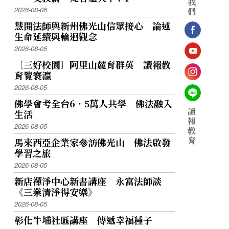
我
2026-08-06
們
慧開法師與新州佛光山信眾接心 論述
生命延續與輪迴觀念
2026-08-05
〔三好校園〕阿里山麓育群英 讀報教
育覽寰瀛
2026-08-05
佛學會考全台6‧5萬人共學 佛法融入
讀
生活
報
2026-08-05
教
育
馬來西亞企業家參訪佛光山 佛法啟發
學習之旅
2026-08-05
新店禪淨中心新書講座 永富法師談
《三業清淨得安樂》
2026-08-05
彰化牛埔社區講座 傳遞幸福種子