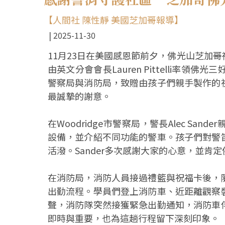
【人間社 陳性靜 美國芝加哥報導】
2025-11-30
11月23日在美國感恩節前夕，佛光山芝加
由英文分會會長Lauren Pittelli率領佛
警察局與消防局，致贈由孩子們親手製作的
最誠摯的謝意。
在Woodridge市警察局，警長Alec S
設備，並介紹不同功能的警車。孩子們對警
活潑。Sander多次感謝大家的心意，並肯
在消防局，消防人員接過禮籃與祝福卡後，
出勤流程。學員們登上消防車、近距離觀察
聲，消防隊突然接獲緊急出勤通知，消防車
即時與重要，也為這趟行程留下深刻印象。