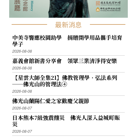
最新消息
中美寺響應校園助學 捐贈開學用品攜手培育
學子
2026-08-08
嘉義會館新書分享會 領眾三業清淨得安樂
2026-08-08
【星雲大師全集21】佛教管理學．弘法系列
──佛光山的管理法④
2026-08-08
佛光山蘭陽仁愛之家歡慶父親節
2026-08-07
日本熊本7級強震釀災 佛光人深入益城町賑
災
2026-08-07