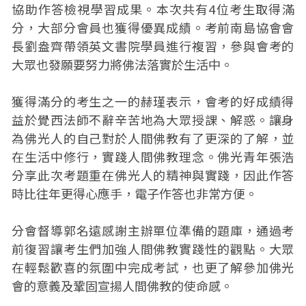
協助作答檢視學習成果。本次共有4位考生取得滿
分，大部分會員也獲得優異成績。考前南島協會會
長劉盎齊帶領英文書院學員進行複習，參與會考的
大眾也發願要努力將佛法落實於生活中。
獲得滿分的考生之一的赫瑾表示，會考的好成績得
益於覺西法師不辭辛苦地為大眾授課、解惑。讓身
為佛光人的自己對於人間佛教有了更深的了解，並
在生活中修行，實踐人間佛教理念。佛光青年張浩
分享此次考題重在佛光人的精神與實踐，因此作答
時比往年更得心應手，電子作答也非常方便。
分會督導郭名遠感謝主辦單位準備的題庫，通過考
前復習讓考生們加強人間佛教實踐性的觀點。大眾
在輕鬆歡喜的氛圍中完成考試，也更了解參加佛光
會的意義及鞏固宣揚人間佛教的使命感。