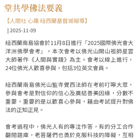
堂共學佛法要義
【人間社 心庸 紐西蘭基督城報導】
2025-11-09
紐西蘭南島協會於11月8日進行「2025國際佛光會大
洋洲佛學會考」。本次會考以佛光山開山祖師星雲
大師著作《人間與實踐》為主。會考以線上進行，
24位佛光人歡喜參與，包括3位英文會員。
紐西蘭南島佛光山監寺覺西法師在考前叮嚀大眾，
參與會考是對信仰的信心及廣結善美因緣，分數不
重要，重要的是以歡喜心參與，藉由考試提升對佛
法的正知正見。
會考過程中，佛光人有的專注作答，有的分工合作
翻閱題庫，老菩薩們也勇於克服科技的障礙，互相