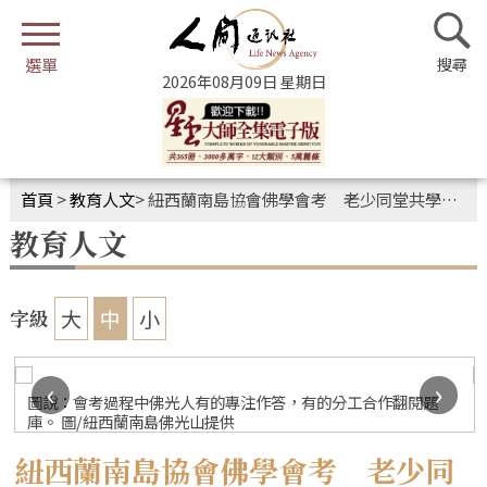
2026年08月09日 星期日
首頁
>
教育人文
>
紐西蘭南島協會佛學會考 老少同堂共學佛法要義
教育人文
大
中
小
字級
‹
›
圖說：會考過程中佛光人有的專注作答，有的分工合作翻閱題
庫。 圖/紐西蘭南島佛光山提供
紐西蘭南島協會佛學會考 老少同