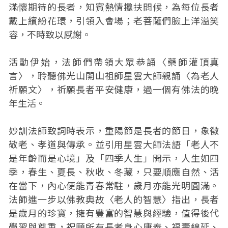
滿懷期待的長者，知賓熱情攙扶問候，為每位長者
戴上繽紛花環，引領入會場；老菩薩們臉上洋溢笑
容，不時致以感謝。
活動伊始，法師們帶領大眾恭誦〈藥師灌頂真
言〉，聆聽佛光山開山祖師星雲大師親誦〈為老人
祈願文〉，祈願長者平安健康，過一個有佛法的晚
年生活。
妙訓法師致詞時表示，重陽節是長者的節日，象徵
敬老、孝道與傳承。並引用星雲大師法語「老人不
是年齡而是心境」及「四季人生」開示，人生如四
季，春生、夏長、秋收、冬藏，只要順應自然、活
在當下，內心便能青春常駐，歲月亦能光明圓滿。
法師進一步以佛教典故〈老人的智慧〉指出，長者
是歲月的珍寶，擁有豐富的智慧與經驗，值得後代
學習與尊重，祝願所有長者身心康泰、福壽綿延、