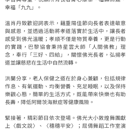
幸福「九九」。
溫肖丹致歡迎詞表示，藉重陽佳節向長者表達敬意
與感恩，並透過活動將孝道落實於生活中，讓長者
感受到佛光溫暖；孝順不僅是物質奉養，更是行動
的實踐，巴黎協會秉持星雲大師「人間佛教」理
念，奉行「三好、四給」，關懷佛光長者，弘揚孝
道並讓慈悲在生活中自然流轉。
洪蘭分享，老人保健之道在於身心兼顧，包括規律
作息、有氧運動、均衡營養、充足睡眠，以及保持
樂觀心態，簡單的生活方式，既能帶來快樂也有助
長壽，降低阿爾茨海默症等健康風險。
緊接著，精彩節目依次登場。佛光大小敦煌舞團獻
上〈戲文說〉、〈穗穗平安〉；屈倩舞蹈工作室演