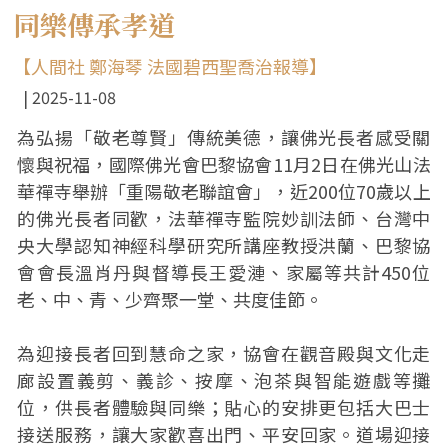
同樂傳承孝道
【人間社 鄭海琴 法國碧西聖喬治報導】
2025-11-08
為弘揚「敬老尊賢」傳統美德，讓佛光長者感受關
懷與祝福，國際佛光會巴黎協會11月2日在佛光山法
華禪寺舉辦「重陽敬老聯誼會」，近200位70歲以上
的佛光長者同歡，法華禪寺監院妙訓法師、台灣中
央大學認知神經科學研究所講座教授洪蘭、巴黎協
會會長溫肖丹與督導長王愛漣、家屬等共計450位
老、中、青、少齊聚一堂、共度佳節。
為迎接長者回到慧命之家，協會在觀音殿與文化走
廊設置義剪、義診、按摩、泡茶與智能遊戲等攤
位，供長者體驗與同樂；貼心的安排更包括大巴士
接送服務，讓大家歡喜出門、平安回家。道場迎接