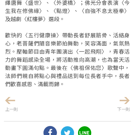
繹唐舞〈盛世〉、〈外婆橋〉；佛光分會表演〈今
生我在修佛緣〉、〈點燈〉、〈自強不息太極拳〉
及越劇〈紅樓夢〉選段。
歡快的〈五行健康操〉帶動長者舒展筋骨、活絡身
心，老菩薩們隨音樂節拍舞動，笑容滿面，氣氛熱
烈。壓軸節目由青年團演出〈一起飛翔〉，青春活
力的舞蹈感染全場，將活動推向高潮，也為當天活
動畫下圓滿句點。最後在〈佛祖保佑您〉歌聲中，
法師們親自將點心與禮品送到每位長者手中，長者
們歡喜感恩、滿載而歸。
上一則
下一則