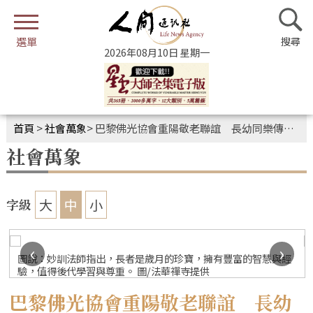
2026年08月10日 星期一
首頁
>
社會萬象
>
巴黎佛光協會重陽敬老聯誼 長幼同樂傳承孝道
社會萬象
大
中
小
字級
‹
›
圖說：妙訓法師指出，長者是歲月的珍寶，擁有豐富的智慧與經
驗，值得後代學習與尊重。 圖/法華禪寺提供
巴黎佛光協會重陽敬老聯誼 長幼