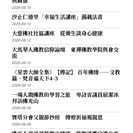
與關懷
2026-08-10
汐止仁德里「幸福生活講座」滿載法喜
2026-08-10
大慈佛社社區講座 從養生談身心健康
2026-08-10
大馬華人佛教信仰論壇 東禪佛教學院與會交
流
2026-08-10
《星雲大師全集》【傳記】 百年佛緣──文教
篇．梵音遍天下4-3
2026-08-10
一場人間佛教的學習之旅 卑詩省議員屈潔冰
拜訪佛光山
2026-08-09
寶塔分會父親節抄經 傳燈祈福報親恩
2026-08-09