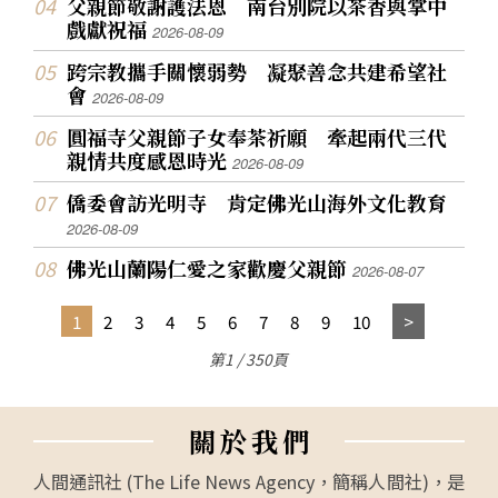
父親節敬謝護法恩 南台別院以茶香與掌中
戲獻祝福
2026-08-09
跨宗教攜手關懷弱勢 凝聚善念共建希望社
會
2026-08-09
圓福寺父親節子女奉茶祈願 牽起兩代三代
親情共度感恩時光
2026-08-09
僑委會訪光明寺 肯定佛光山海外文化教育
2026-08-09
佛光山蘭陽仁愛之家歡慶父親節
2026-08-07
1
2
3
4
5
6
7
8
9
10
第1 / 350頁
關
於
我
們
人間通訊社 (The Life News Agency，簡稱人間社)，是