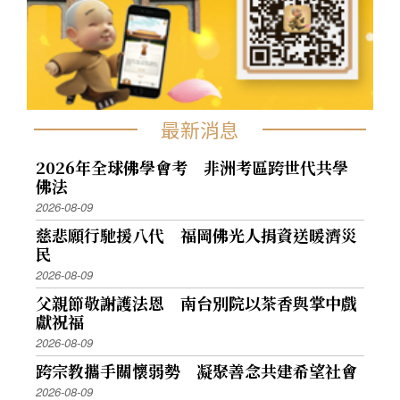
最新消息
2026年全球佛學會考 非洲考區跨世代共學
佛法
2026-08-09
慈悲願行馳援八代 福岡佛光人捐資送暖濟災
民
2026-08-09
父親節敬謝護法恩 南台別院以茶香與掌中戲
獻祝福
2026-08-09
跨宗教攜手關懷弱勢 凝聚善念共建希望社會
2026-08-09