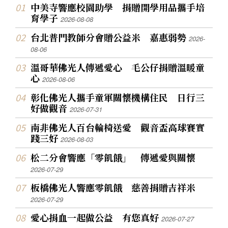
中美寺響應校園助學 捐贈開學用品攜手培
育學子
2026-08-08
台北普門教師分會贈公益米 嘉惠弱勢
2026-
08-06
溫哥華佛光人傳遞愛心 毛公仔捐贈溫暖童
心
2026-08-06
彰化佛光人攜手童軍關懷機構住民 日行三
好做觀音
2026-07-31
南非佛光人百台輪椅送愛 觀音盃高球賽實
踐三好
2026-08-03
松二分會響應「零飢餓」 傳遞愛與關懷
2026-07-29
板橋佛光人響應零飢餓 慈善捐贈吉祥米
2026-07-29
愛心捐血一起做公益 有您真好
2026-07-27