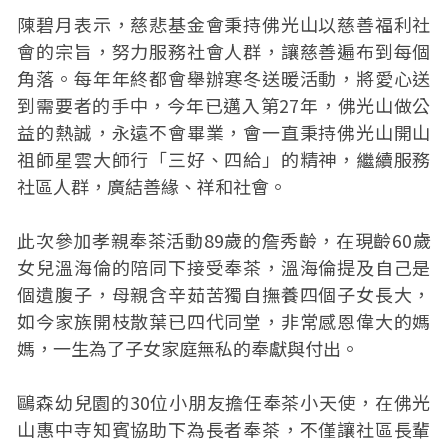
陳碧月表示，慈悲基金會秉持佛光山以慈善福利社
會的宗旨，努力服務社會人群，讓慈善遍布到每個
角落。每年年終都會舉辦寒冬送暖活動，將愛心送
到需要者的手中，今年已邁入第27年，佛光山做公
益的熱誠，永遠不會畢業，會一直秉持佛光山開山
祖師星雲大師行「三好、四給」的精神，繼續服務
社區人群，廣結善緣、祥和社會。
此次參加孝親奉茶活動89歲的詹秀齡，在現齡60歲
女兒溫海倫的陪同下接受奉茶，溫海倫提及自己是
個遺腹子，母親含辛茹苦獨自撫養四個子女長大，
如今家族開枝散葉已四代同堂，非常感恩偉大的媽
媽，一生為了子女家庭無私的奉獻與付出。
鷗森幼兒園的30位小朋友擔任奉茶小天使，在佛光
山惠中寺知賓協助下為長者奉茶，不僅讓社區長輩