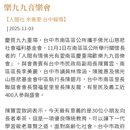
樂九九音樂會
【人間社 余菁雯 台中報導】
2025-11-03
慶賀九九重陽，台中市南區區公所攜手佛光山慈悲
社會福利基金會，11月1日在南區區公所舉行關懷長
者的「人間有情佛光有愛南區慶重陽歡樂九九音樂
會」。與會貴賓有台中市民政局副局長陳寶雲、南
區區長李美麗，台中市議員林霈涵、陳雅惠及佛光
山慈悲基金會中區執行長陳碧月，台中市南區里長
聯誼會會長暨福星里里長陳友龍，有里民及義工近
400人參與盛會。
陳寶雲致詞表示，今天最有意義的是30位小朋友向
長者奉茶，這是一項優良傳統教育，可以讓下一代
學習敬老尊賢之道。面對高齡化社會，台中市政府