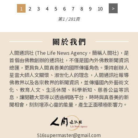
1
2
3
4
5
6
7
8
9
10
第1 / 281頁
關
於
我
們
人間通訊社 (The Life News Agency，簡稱人間社)，是
首個由佛教創辦的通訊社，不僅是國內外佛教新聞資訊
總匯，更肩負人間真善美的國際傳播角色。秉持創辦人
星雲大師人文關懷、淑世化人的理念，人間通訊社報導
佛教界以及各宗教界的新聞資訊，並傳播國內外藝術文
化、教育人文、生活休閒、科學新知、慈善公益等訊
息，讓閱聽大眾得以透過網路平台，時時與真善美的新
聞相會，刻刻增添心靈的能量，產生正面積極影響力。
516supermaster@gmail.com