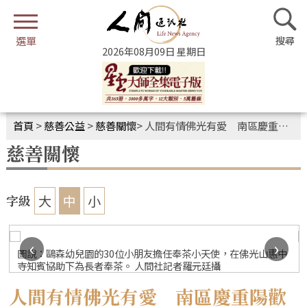
2026年08月09日 星期日
首頁
>
慈善公益
>
慈善關懷
>
人間有情佛光有愛 南區慶重陽歡樂九九音樂會
慈善關懷
大
中
小
字級
‹
›
圖說：鷗森幼兒園的30位小朋友擔任奉茶小天使，在佛光山惠中
寺知賓協助下為長者奉茶。 人間社記者羅元廷攝
人間有情佛光有愛 南區慶重陽歡