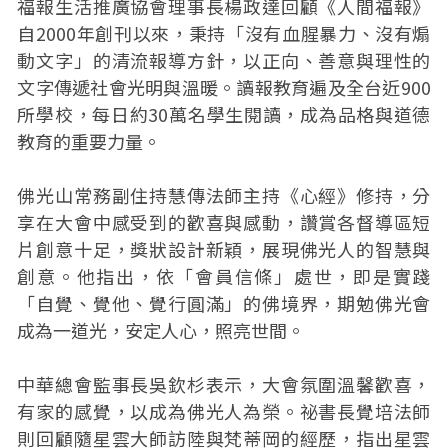
福報生活推廣協會理事長楊政達回顧《人間福報》
自2000年創刊以來，秉持「沒有血腥暴力、沒有煽
動文字」的清流報導方針，以正向、善意與理性的
文字傳遞社會光明與溫暖。讀報教育遍及全台近900
所學校，每日約30萬名學生閱讀，成為品格與道德
教育的重要力量。
佛光山常務副住持慧傳法師主持《心經》修持，分
享在大會中感受到的歡喜與感動，讚賞各督導區短
片創意十足，獎狀設計新穎，展現佛光人的智慧與
創意。他指出，依「會員信條」處世，即是實踐
「自覺、覺他、覺行圓滿」的佛境界，期勉佛光會
成為一道光，安定人心，照亮世間。
中華總會監事長吳欽杉表示，大會氛圍溫馨歡喜，
有家的感覺，以成為佛光人為榮。祕書長覺培法師
則回顧隨星雲大師訪陸與梵蒂岡的經歷，指出星雲