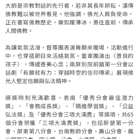
大師是宗教對話的先行者，若非其長年耕耘，漢傳
佛教難以被世界看見。他強調，佛光人肩負使命，
正在書寫佛教歷史，需如履薄冰，勇往直前，傳承
人間佛教。
為讓氣氛活潑，督導團表演舞獅來暖場，活動進行
中，也穿插節目來活絡氣氛。童軍團演出〈善良的
孩子〉，傳遞善美心念；南屏別院前鎮第一分會以
話劇「有願就有力：穿越時空的信仰傳承」展現佛
光人堅定信願與弘法精神。
頒獎時刻充滿歡喜，表揚「優秀分會最佳潛力
獎」、「會務成長獎」、「精進學習獎」、「公益
弘法獎」及「優秀分會三項大滿貫」等獎項，共65
個分會榮獲「三項大滿貫獎」，包括新營第一分
會、屏東第八分會、台南教師分會、壽山分會、鳳