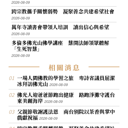
2026-08-09
跨宗教攜手關懷弱勢 凝聚善念共建希望社會
2026-08-09
萬年寺讀書會帶領人培訓 讀出信心與希望
2026-08-09
多倫多佛光山佛學講座 慧開法師領眾體解
「生死智慧」
2026-08-09
相
關
消
息
一場人間佛教的學習之旅 卑詩省議員屈潔
冰拜訪佛光山
2026-08-09
佛光人迎爸爸節跑出健康 路跑淨灘守護台
東美麗海岸
2026-08-09
父親節敬謝護法恩 南台別院以茶香與掌中
戲獻祝福
2026-08-09