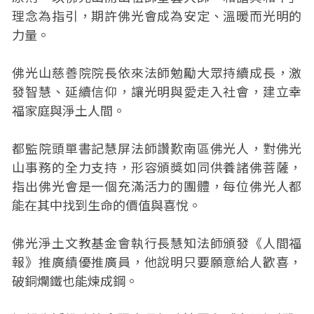
理念為指引，期許佛光會成為安定、溫暖而光明的
力量。
佛光山慈善院院長依來法師勉勵大眾持續成長，激
發智慧、延續信仰，讓光明與愛走入社會，建立幸
福家庭與淨土人間。
都監院頭單書記慧屏法師讚歎南區佛光人，對佛光
山事務的全力支持，形容頒獎如同供養諸佛菩薩，
指出佛光會是一個充滿活力的團體，每位佛光人都
能在其中找到生命的價值與喜悅。
佛光淨土文教基金會執行長慧知法師頒發《人間福
報》推廣績優推廣員，他說明只要願意給人歡喜，
破銅爛鐵也能煉成鋼。