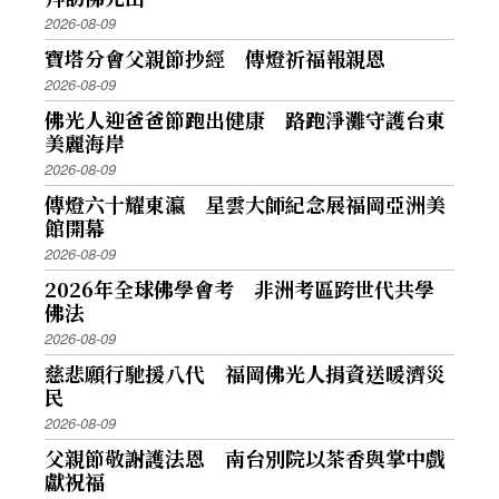
2026-08-09
寶塔分會父親節抄經 傳燈祈福報親恩
2026-08-09
佛光人迎爸爸節跑出健康 路跑淨灘守護台東
美麗海岸
2026-08-09
傳燈六十耀東瀛 星雲大師紀念展福岡亞洲美
館開幕
2026-08-09
2026年全球佛學會考 非洲考區跨世代共學
佛法
2026-08-09
慈悲願行馳援八代 福岡佛光人捐資送暖濟災
民
2026-08-09
父親節敬謝護法恩 南台別院以茶香與掌中戲
獻祝福