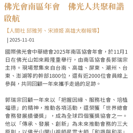
佛光會南區年會 佛光人共聚和諧
啟航
【人間社 邱雅芳、宋滌姬 高雄大樹報導】
2025-11-01
國際佛光會中華總會2025年南區協會年會，於11月1
日在佛光山如來殿隆重舉行，由南區協會長郭瑞宗
主持。現場聚集來自台南、高雄、屏東、潮州、台
東、澎湖等的幹部1800位，還有近2000位會員線上
參與，共同回顧一年來攜手走過的足跡。
郭瑞宗回顧一年來以「把握因緣、服務社會、培植
福德」的精神，推動各項活動，還榮獲「世界總會
會務發展績優獎」，成為全球四個獲獎協會之一。
他以「傳承、發展、創新」為未來推動會務的三大
原則，以佛光山開山祖師星雲大師「和諧與和平」