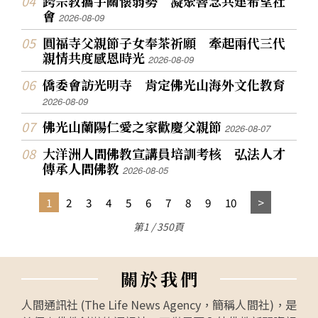
跨宗教攜手關懷弱勢 凝聚善念共建希望社
會
2026-08-09
圓福寺父親節子女奉茶祈願 牽起兩代三代
親情共度感恩時光
2026-08-09
僑委會訪光明寺 肯定佛光山海外文化教育
2026-08-09
佛光山蘭陽仁愛之家歡慶父親節
2026-08-07
大洋洲人間佛教宣講員培訓考核 弘法人才
傳承人間佛教
2026-08-05
1
2
3
4
5
6
7
8
9
10
第1 / 350頁
關
於
我
們
人間通訊社 (The Life News Agency，簡稱人間社)，是