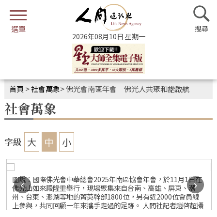
2026年08月10日 星期一
首頁
>
社會萬象
>
佛光會南區年會 佛光人共聚和諧啟航
社會萬象
大
中
小
字級
社
圖說：國際佛光會中華總會2025年南區協會年會，於11月1日在
‹
›
佛光山如來殿隆重舉行，現場聚集來自台南、高雄、屏東、潮
州、台東、澎湖等地的菁英幹部1800位，另有近2000位會員線
上參與，共同回顧一年來攜手走過的足跡。 人間社記者趙啓超攝