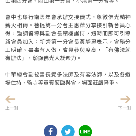
山第四分會、岡山第一分會、小港第一分會等。
會中也舉行南區年會承辦交接儀式，象徵佛光精神
薪火相傳。菩提第一分會王惠萍分享接引新會員心
得，強調督導與副會長積極護持，短時間即可引導
新會員加入；新營第一分會長黃靜惠表示，會務分
工明確、事事有人做，會員參與度高，「有佛法就
有辦法」，彰顯佛光人凝聚力。
中華總會副祕書長覺多法師及有容法師，以及各道
場住持、監寺等貴賓蒞臨與會，場面莊嚴隆重。
上一則
下一則