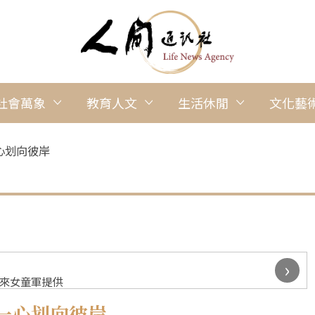
社會萬象
教育人文
生活休閒
文化藝
心划向彼岸
›
西來女童軍提供
一心划向彼岸