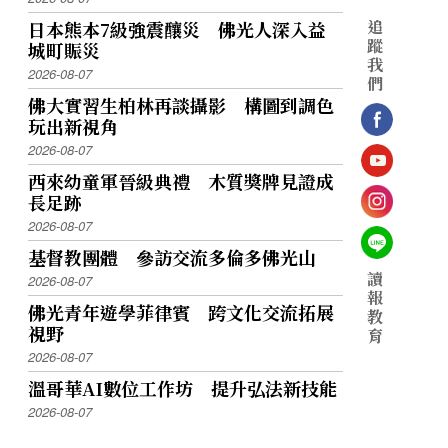
追
日本熊本7級強震釀災 佛光人深入益
蹤
城町賑災
我
2026-08-07
們
佛大實習生柏林再談攝影 構圖到調色
玩出新視角
2026-08-07
西來幼童軍晉級典禮 木質獎牌見證成
長足跡
2026-08-07
基督教團體 參訪交流多倫多佛光山
讀
2026-08-07
報
佛光青年遊學菲律賓 跨文化交流拓展
教
視野
育
2026-08-07
溫哥華AI數位工作坊 提升弘法新技能
2026-08-07