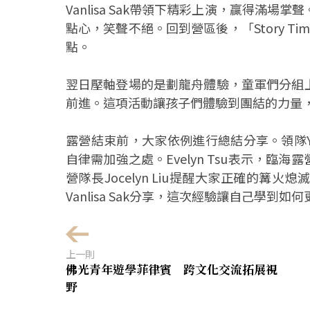
Vanlisa Sak帶領下精彩上演，贏得滿場
點心，笑聲不絕。回到營區後，「Story 
點。
翌日壓軸登場的是劃龍舟體驗，童軍們分組
前進。這項活動讓孩子們體驗到團結的力量
露營結束前，大家依例進行總結分享。領隊Y
自律需加強之處。Evelyn Tsu表示，
營隊長Jocelyn Liu提醒大家正確的
Vanlisa Sak分享，這次經驗讓自己學到
上一則
佛光青年遊學菲律賓 跨文化交流拓展視
野