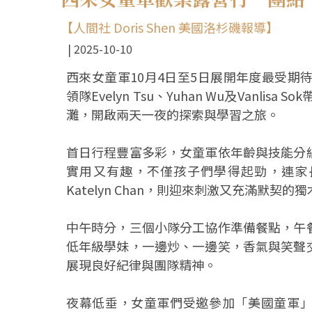
【人間社 Doris Shen 美國洛杉磯報導】
2025-10-10
西來女童軍10月4日至5日展開年度最受期待的
領隊Evelyn Tsu、Yuhan Wu及Vanl
灘，開啟兩天一夜的探索與學習之旅。
首日行程豐富多彩，女童軍依年齡與技能分
實用又有趣，不僅孩子們學得起勁，連家長
Katelyn Chan，則迎來刺激又充滿默
中午時分，三個小隊分工協作準備餐點，午
低年級學妹，一邊炒、一邊笑，香氣與笑聲
展現良好紀律與團隊精神。
夜幕低垂，女童軍們受邀參加「美國童軍」聯合