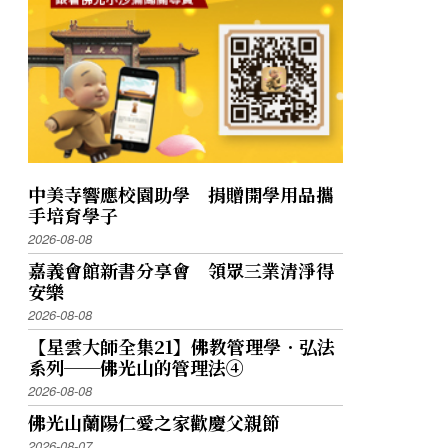
中美寺響應校園助學 捐贈開學用品攜
手培育學子
2026-08-08
嘉義會館新書分享會 領眾三業清淨得
安樂
2026-08-08
【星雲大師全集21】佛教管理學．弘法
系列──佛光山的管理法④
2026-08-08
佛光山蘭陽仁愛之家歡慶父親節
2026-08-07