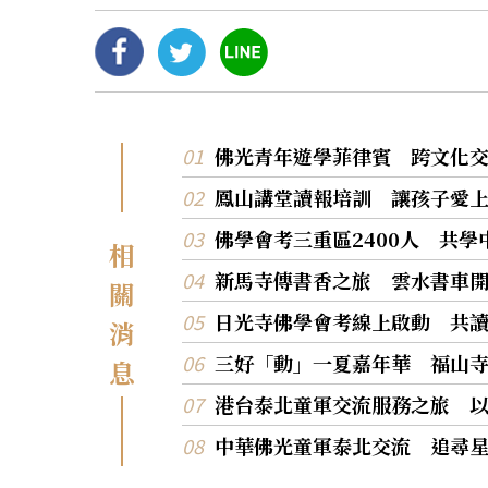
佛光青年遊學菲律賓 跨文化
鳳山講堂讀報培訓 讓孩子愛
佛學會考三重區2400人 共
相
新馬寺傳書香之旅 雲水書車
關
日光寺佛學會考線上啟動 共
消
三好「動」一夏嘉年華 福山
息
港台泰北童軍交流服務之旅 
中華佛光童軍泰北交流 追尋