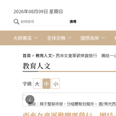
2026年08月09日 星期日
大師專區
全球宗教
國際兩岸
首頁
>
教育人文
>
西來女童軍歡樂露營行 團結一
教育人文
大
中
小
字級
‹
圖說：親子整裝待發，分組體驗划龍舟。 圖/佛光
西來女童軍歡樂露營行 團結