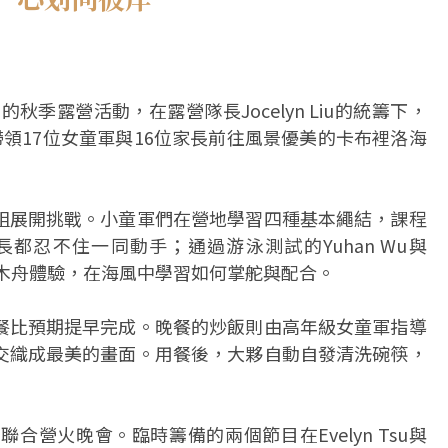
秋季露營活動，在露營隊長Jocelyn Liu的統籌下，
isa Sok帶領17位女童軍與16位家長前往風景優美的卡布裡洛海
組展開挑戰。小童軍們在營地學習四種基本繩結，課程
都忍不住一同動手；通過游泳測試的Yuhan Wu與
契的獨木舟體驗，在海風中學習如何掌舵與配合。
餐比預期提早完成。晚餐的炒飯則由高年級女童軍指導
交織成最美的畫面。用餐後，大夥自動自發清洗碗筷，
營火晚會。臨時籌備的兩個節目在Evelyn Tsu與