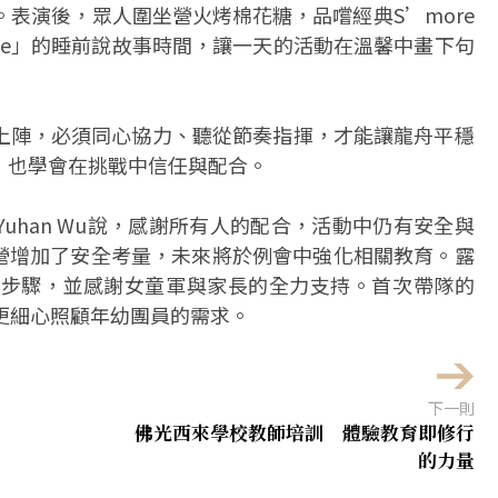
掌聲。表演後，眾人圍坐營火烤棉花糖，品嚐經典S’more
Time」的睡前說故事時間，讓一天的活動在溫馨中畫下句
上陣，必須同心協力、聽從節奏指揮，才能讓龍舟平穩
，也學會在挑戰中信任與配合。
uhan Wu說，感謝所有人的配合，活動中仍有安全與
臨海露營增加了安全考量，未來將於例會中強化相關教育。露
篝火熄滅步驟，並感謝女童軍與家長的全力支持。首次帶隊的
如何更細心照顧年幼團員的需求。
下一則
佛光西來學校教師培訓 體驗教育即修行
的力量