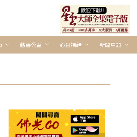
術
慈善公益
心靈補給
新聞專題
圖說：划龍舟必須同心協力、聽從節奏指揮，才能讓龍舟平穩前進。