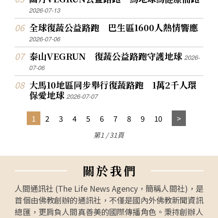
2026-07-13
全球復蔬公益路跑 巴生區1600人熱情響應
2026-07-06
泰山VEGRUN 復蔬公益路跑守護地球
2026-
07-06
大馬10地區同步舉行復蔬路跑 1萬2千人環
保愛地球
2026-07-07
1
2
3
4
5
6
7
8
9
10
第1 / 31頁
關
於
我
們
人間通訊社 (The Life News Agency，簡稱人間社)，是
首個由佛教創辦的通訊社，不僅是國內外佛教新聞資訊
總匯，更肩負人間真善美的國際傳播角色。秉持創辦人