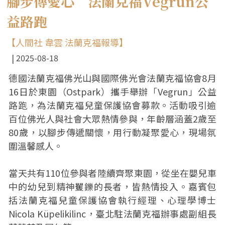
腳步傳愛心 法蘭克福Vegrun公
益路跑
【人間社 韋雲 法蘭克福報導】
2025-08-18
德國法蘭克福佛光山與國際佛光會法蘭克福協會8月
16日於東園（Ostpark）攜手舉辦「Vegrun」公益
路跑，為法蘭克福兒童保護協會募款。活動吸引逾
百位佛光人與社會大眾熱情參與，年齡層涵蓋2歲至
80歲，以腳步傳遞關懷，用行動凝聚愛心，現場氛
圍溫馨感人。
當天共有110位參與者陸續齊聚東園，從坐在嬰兒車
中的幼兒到精神矍鑠的長者，皆熱情投入。嘉賓包
括法蘭克福兒童保護協會執行經理、心理學博士
Nicola Küpelikilinc，臺北駐法蘭克福辦事處副組長