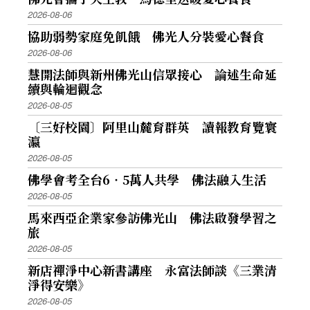
2026-08-06
協助弱勢家庭免飢餓 佛光人分裝愛心餐食
2026-08-06
慧開法師與新州佛光山信眾接心 論述生命延
續與輪迴觀念
2026-08-05
〔三好校園〕阿里山麓育群英 讀報教育覽寰
瀛
2026-08-05
佛學會考全台6‧5萬人共學 佛法融入生活
2026-08-05
馬來西亞企業家參訪佛光山 佛法啟發學習之
旅
2026-08-05
新店禪淨中心新書講座 永富法師談《三業清
淨得安樂》
2026-08-05