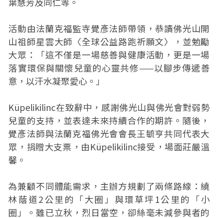
葉慧芳及同仁等。
活動由法蘭克福監寺覺彥法師帶領，恭讀佛光山開
山祖師星雲大師〈全球公益路跑祈願文〉，並勉勵
大眾：「這不僅是一場慈善與健康活動，更是一場
落實環保與關懷兒童的心靈共修——以腳步傳遞善
意，以汗水凝聚愛心。」
Küpelikilinc在致辭中，感謝佛光山與佛光會對弱勢
兒童的支持，並表達未來持續合作的期許。隨後，
覺彥法師與法蘭克福佛光會會長王毓亨共同代表大
眾，捐贈大支票，由Küpelikilinc接受，場面莊嚴溫
馨。
為兼顧不同體能需求，主辦方規劃了兩條路線：繞
林蔭道2公里的「大圈」與環草坪1公里的「小
圈」。雖已立秋，烈日當空，卻絲毫未減參與者的