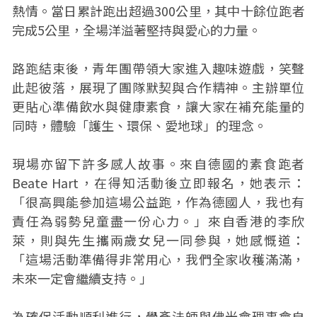
熱情。當日累計跑出超過300公里，其中十餘位跑者
完成5公里，全場洋溢著堅持與愛心的力量。
路跑結束後，青年團帶領大家進入趣味遊戲，笑聲
此起彼落，展現了團隊默契與合作精神。主辦單位
更貼心準備飲水與健康素食，讓大家在補充能量的
同時，體驗「護生、環保、愛地球」的理念。
現場亦留下許多感人故事。來自德國的素食跑者
Beate Hart，在得知活動後立即報名，她表示：
「很高興能參加這場公益跑，作為德國人，我也有
責任為弱勢兒童盡一份心力。」來自香港的李欣
萊，則與先生攜兩歲女兒一同參與，她感慨道：
「這場活動準備得非常用心，我們全家收穫滿滿，
未來一定會繼續支持。」
為確保活動順利進行，覺彥法師與佛光會理事會自