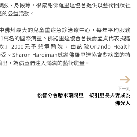
戲服、身段等，很感謝佛羅里達協會提供以藝術回饋社
義的公益活動。
mer兒童醫院有中佛州最大的兒童重症急診治療中心，每年平均服務
超過1萬名的國際病童。佛羅里達協會會長俞孟貞代表捐贈
000元予兒童醫院，由該院Orlando Health
n代表接受。Sharon Hardiman感謝佛羅里達協會對病童的持
輸出，為病童們注入滿滿的藝術能量。
下一則
松智分會贈米瑞陽里 接引里長夫妻成為
佛光人