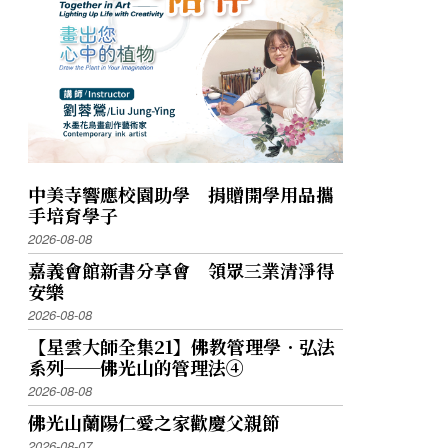
中美寺響應校園助學 捐贈開學用品攜
手培育學子
2026-08-08
嘉義會館新書分享會 領眾三業清淨得
安樂
2026-08-08
【星雲大師全集21】佛教管理學．弘法
系列──佛光山的管理法④
2026-08-08
佛光山蘭陽仁愛之家歡慶父親節
2026-08-07