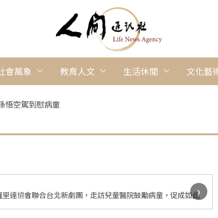
社會萬象
教育人文
生活休閒
文化藝
 孫悟空駕到慰病童
›
羅里達協會聯合台北新劇團，走訪兒童醫院鼓勵病童，促成如此