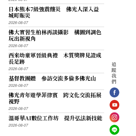
日本熊本7級強震釀災 佛光人深入益
城町賑災
2026-08-07
佛大實習生柏林再談攝影 構圖到調色
玩出新視角
2026-08-07
西來幼童軍晉級典禮 木質獎牌見證成
長足跡
追
2026-08-07
蹤
我
基督教團體 參訪交流多倫多佛光山
們
2026-08-07
佛光青年遊學菲律賓 跨文化交流拓展
視野
2026-08-07
溫哥華AI數位工作坊 提升弘法新技能
2026-08-07