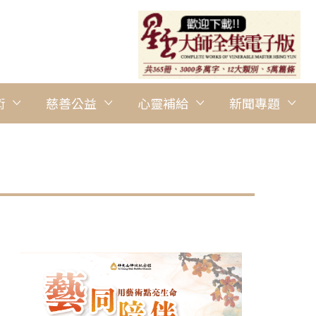
術
慈善公益
心靈補給
新聞專題
圖說：台北新劇團京劇演員們以藝術回饋社區，巡迴奧蘭多演出期間