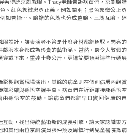
著傳統京劇戲服。Tracy老師告訴病童們，京劇臉譜
色。紅色象徵忠勇正義，例如關羽；黑色象徵公正勇
例如曹操…。臉譜的色塊也分成整臉、三塊瓦臉、碎
戲服設計，讓表演者不管是什麼身材都能駕馭。閃亮的
件戲服本身都成為珍貴的藝術品。當然，最令人敬佩的
頭穿戴下來，重達十幾公斤，更遑論要頂著這些行頭展
攝影棚觀賞現場演出，其餘的病童則在個別病房內觀賞
臉部彩繪與孫悟空握手會。病童們在近距離接觸孫悟空
藉由孫悟空的鼓勵，讓病童們都能早日變回健康的自
迷互動，找出傳統藝術新的成長引擎，讓大家認識東方
他和其他兩位京劇演員張仲翔及周慎行到兒童醫院為病