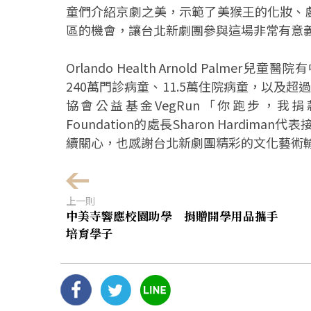
童們介紹京劇之美，示範了美猴王的化妝、
區的機會，讓台北新劇團參與這場非常有意
Orlando Health Arnold Pal
240萬門診病童、11.5萬住院病童，以及
協會公益基金VegRun「你跑步，我捐款」2
Foundation的處長Sharon Hardima
續關心，也感謝台北新劇團精彩的文化藝術
上一則
中美寺響應校園助學 捐贈開學用品攜手
培育學子