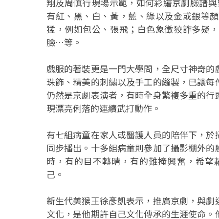
翔及周慎行現場示範，如何彩繪京劇臉譜與穿
有紅、黑、白、黃，藍、綠以及金或銀等顏
猛，例如包公、張飛；白色象徵狡詐多疑，
臉…等。
戲服的著裝更是一門大學問，全尺寸神奇的
珠飾、精美的刺繡以及手工的縫製，已讓每
仍然是京劇表演者，有時全身繁複多重的行
現漂亮俐落的連續武打動作。
有七組病童在家人或醫護人員的陪伴下，於
同步播出。十多組病童則參加了攝影棚外的
時，有的目不轉晴，有的難掩興奮，希望
己。
新生代美猴王徐彥凱表示，推廣京劇，與劇
文化，是他期許自己文化傳承的生涯使命。