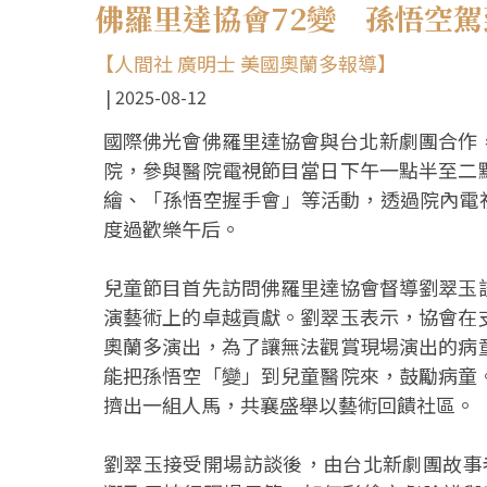
佛羅里達協會72變 孫悟空
【人間社 廣明士 美國奧蘭多報導】
2025-08-12
國際佛光會佛羅里達協會與台北新劇團合作，於8月7日造
院，參與醫院電視節目當日下午一點半至二
繪、「孫悟空握手會」等活動，透過院內電視
度過歡樂午后。
兒童節目首先訪問佛羅里達協會督導劉翠玉
演藝術上的卓越貢獻。劉翠玉表示，協會在
奧蘭多演出，為了讓無法觀賞現場演出的病
能把孫悟空「變」到兒童醫院來，鼓勵病童
擠出一組人馬，共襄盛舉以藝術回饋社區。
劉翠玉接受開場訪談後，由台北新劇團故事老