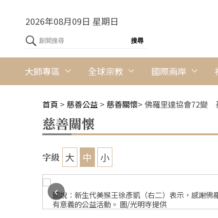
2026年08月09日 星期日
大師專區
全球宗教
國際兩岸
首頁
>
慈善公益
>
慈善關懷
>
佛羅里達協會72變
慈善關懷
大
中
小
字級
‹
圖說：新生代美猴王徐彥凱（右二）表示，感謝佛
有意義的公益活動。 圖/光明寺提供