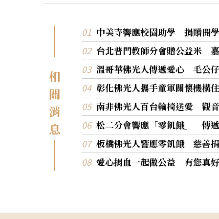
中美寺響應校園助學 捐贈開
台北普門教師分會贈公益米 
溫哥華佛光人傳遞愛心 毛公
相
彰化佛光人攜手童軍關懷機構
關
南非佛光人百台輪椅送愛 觀
消
松二分會響應「零飢餓」 傳
息
板橋佛光人響應零飢餓 慈善
愛心捐血一起做公益 有您真