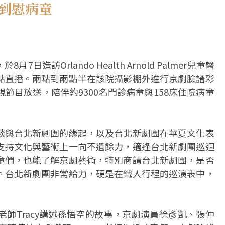
駕到慰病童
訪Orlando Health Arnold Palmer兒童醫
點直播。兩點到兩點半在該院攝影棚外進行京劇臉譜彩
節目放送，陪伴約9300名門診病童與158床住院病童
談與台北新劇團的緣起，以及台北新劇團在華夏文化表
支持文化與藝術上一向不遺餘力，適逢台北新劇團巡迴
童們，也能了解京劇藝術，特別商請台北新劇團，是否
。台北新劇團非常給力，硬是在鐵人行程的巡演表中，
師Tracy講述孫悟空的故事，京劇演員徐彥凱、張仲