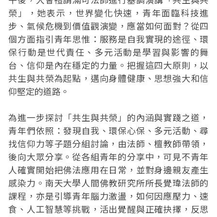
榮」，她表示，世界變化快速，青年面臨科技進
步、氣候危機到價值觀演變，應當如何面對？從四
個方面指引青年思惟：服務是自我實現的途徑、環
保行動是世代責任、多元活動是學習與影響的舞
台、信仰是內在穩定的力量。把握這四大原則，以
共生與共榮為起點，邁向身體健康、思想強大和信
仰堅定的道路。
為進一步探討「共生與共榮」的內涵與實踐之道，
青年們依照：發現自我、環保心保、多元活動、尋
找信仰力等子題分組討論，由法師、檀教師帶領，
後向大眾分享。從各組青年的分享中，可見不青年
人確實開始把佛法應用在日常，並對身邊親友產生
感染力。南天大學人間佛教研究所所長覺瑋法師的
課程，亦是引導青年腦力激盪，如何因應壓力、速
食、人工智慧等挑戰，活出覺醒與正確抉擇，反思