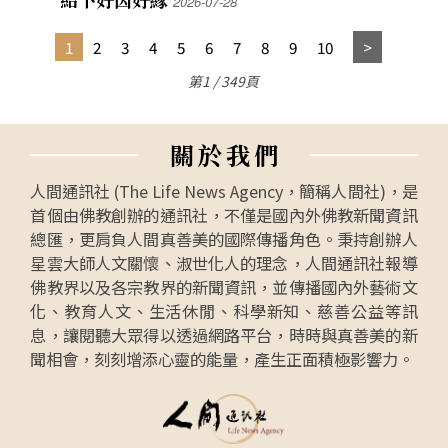
2026-07-28
1
2
3
4
5
6
7
8
9
10
第1 / 349頁
關
於
我
們
人間通訊社 (The Life News Agency，簡稱人間社)，是
首個由佛教創辦的通訊社，不僅是國內外佛教新聞資訊
總匯，更肩負人間真善美的國際傳播角色。秉持創辦人
星雲大師人文關懷、淑世化人的理念，人間通訊社報導
佛教界以及各宗教界的新聞資訊，並傳播國內外藝術文
化、教育人文、生活休閒、科學新知、慈善公益等訊
息，讓閱聽大眾得以透過網路平台，時時與真善美的新
聞相會，刻刻增添心靈的能量，產生正面積極影響力。