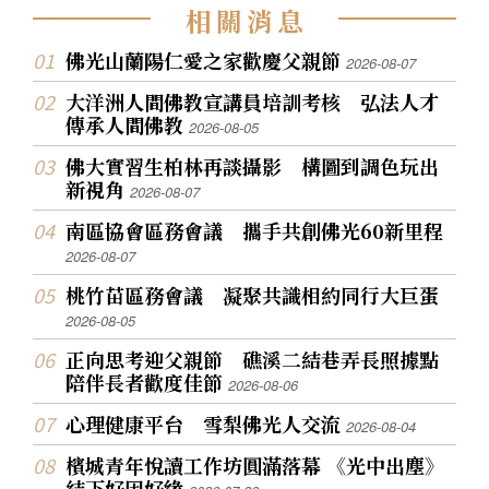
相
關
消
息
佛光山蘭陽仁愛之家歡慶父親節
2026-08-07
大洋洲人間佛教宣講員培訓考核 弘法人才
傳承人間佛教
2026-08-05
佛大實習生柏林再談攝影 構圖到調色玩出
新視角
2026-08-07
南區協會區務會議 攜手共創佛光60新里程
2026-08-07
桃竹苗區務會議 凝聚共識相約同行大巨蛋
2026-08-05
正向思考迎父親節 礁溪二結巷弄長照據點
陪伴長者歡度佳節
2026-08-06
心理健康平台 雪梨佛光人交流
2026-08-04
檳城青年悅讀工作坊圓滿落幕 《光中出塵》
結下好因好緣