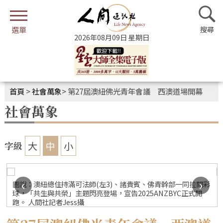
2026年08月09日 星期日
首頁
>
社會萬象
>
第27屆澳紐佛光青年會議 西澳道場開幕
社會萬象
大
中
小
字級
‹
›
圖說：澳紐總住持滿可法師(左3)、諸貴賓、佛青幹部一同拉開彩
球，「共生與共榮」主題閃亮登場，宣告2025ANZBYC正式開
跑。 人間社記者Jess攝