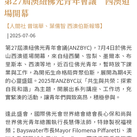
第27屆澳紐佛光青年會議 西澳道
場開幕
【人間社 曾瑞華、葉儒智 西澳伯斯報導】
2025-07-06
第27屆澳紐佛光青年會議(ANZBYC)，7月4日於佛光
山西澳道場開幕，來自紐西蘭、雪梨、墨爾本、布
里斯本、西澳等地，近百位佛光青年，暫時放下課
業與工作，為開拓生命格局齊聚伯斯，展開為期4天
的心靈盛筵。2025年ANZBYC以「共生與共榮：探索
自我和諧」為主題，開展出系列講座、工作坊，充
實緊湊的活動，讓青年們興致高昂，積極參與。
逢此盛會，國際佛光會世界總會總會長心保和尚與
世界佛光青年總團執行長慧傳法師，特錄製祝福視
頻；Bayswater市長Mayor Filomena Piffaretti、澳