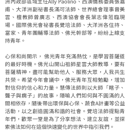
洲內政部區域主任Ally Paolino、西澳僑務委員張嘉
甫、大洋洲副祕書長滿可法師、世界總會理事曾美
雲、檀教師曾廣志、西澳協會會長葉志偉蒞臨現
場。國際佛光會祕書長覺培法師、大洋洲各住持、
當家、青年團輔導法師、佛光幹部等，紛紛上線支
持青年。
心保和尚開示， 佛光青年充滿熱忱，是學習菩薩道
的最好時機。佛光山開山祖師星雲大師教導，要有
菩薩精神，盡可能幫助他人、服務大眾，人我共生
共榮。希望今年會議中，佛光青年互相勉勵，增加
對信仰的信心和力量。慧傳法師則以大師「瞎子、
聾子與瘸子」的故事，隱喻人們如何與不圓滿的人
間相依存，隨後帶出環保與心保、蔬食A計畫等公益
活動，以之創造圓滿和諧的社會。覺培法師提點青
年們，歡聚一堂是為了分享想法、建立友誼，並探
索佛法如何在這個快速變化的世界中指引我們。