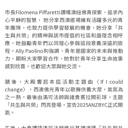
市長Filomena Piffaretti讚嘆澳紐佛青探索、追求內
心平靜的智慧， 她分享西澳道場擁有活躍多元的青
年團隊，也致力提供學習發展的機會，她分享「共
生與共榮」的精神與該市提倡的社區和諧理念相呼
應，她鼓勵青年們以同理心參與這段意義深遠的旅
程。Ally Paolino則強調，青年是國家的未來與推動
力，期盼大家學習合作，她對於青年分享生命故事
感到欣喜，也歡迎大眾與她交流。
隨後，大殿響起本屆活動主題曲〈If I could
change〉，西澳佛光青年以歌舞供養大眾，氣氛為
之一熱，最後由滿可法師與諸貴賓拉開彩球，主題
「共生與共榮」閃亮登場，宣告2025ANZBYC正式開
跑。
午後，大會禮請滿可法師進行基調演講「共生與共