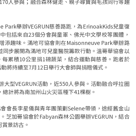
近170人參與；融合森林健走、親子尋寶與毛孩同行等趣
e Park舉辦VEGRUN慈善路跑，為ErinoakKids兒童復
其中包括來自23個分會與童軍、佛光中文學校等團體，
味。滿地可協會則在Maisonneuve Park舉辦路
並同步展開為滿地可兒童醫院籌款行動。溫哥華協會以
與。每累積10公里捐1磅蔬菜，結合運動與慈善。跑者於
動，活動將持續至7月12日舉行大會師與捐贈儀式。
大型VEGRUN活動，近550人參與。活動融合呼拉圈
，總計將為南加州山火災區種下41棵樹。
協會會長李星儀與青年團策劃Selene帶領，途經舊金山
的理念。芝加哥協會於Fabyan森林公園舉辦VEGRUN，結合
河賞景訪古。