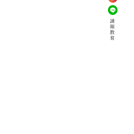
讀
報
教
育