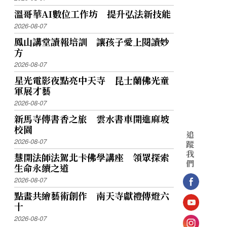
溫哥華AI數位工作坊 提升弘法新技能
2026-08-07
鳳山講堂讀報培訓 讓孩子愛上閱讀妙
方
2026-08-07
星光電影夜點亮中天寺 昆士蘭佛光童
軍展才藝
2026-08-07
新馬寺傳書香之旅 雲水書車開進麻坡
校園
追
2026-08-07
蹤
我
慧開法師法駕北卡佛學講座 領眾探索
們
生命永續之道
2026-08-07
點畫共繪藝術創作 南天寺獻禮傳燈六
十
2026-08-07