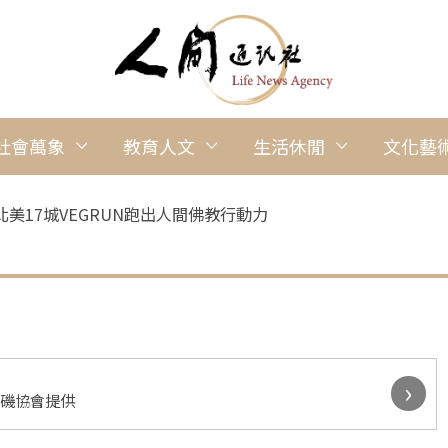
社會萬象
教育人文
生活休閒
文化藝
美17城VEGRUN跑出人間佛教行動力
›
杉磯協會提供