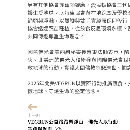
另有其他協會亦蓬勃響應，愛民頓協會三代
護生愛地球。底特律協會與在地跑團及學校
誦願與淨灘，以雙腳與雙手實踐環保即修行
協會透過蔬苗種植，從飲食反思環境永續。
共同傳遞尊重生命理念。
國際佛光會美西副秘書長慧東法師表示，隨
火。北美洲的佛光人積極參與國際佛光會世界
救地球的行動，實踐人間佛教慈悲濟世、憫
2025年北美VEGRUN以實際行動推廣蔬
懷地球、守護生命的堅定信念。
上一則
VEGRUN公益路跑暨淨山 佛光人以行動
實踐環保與心保