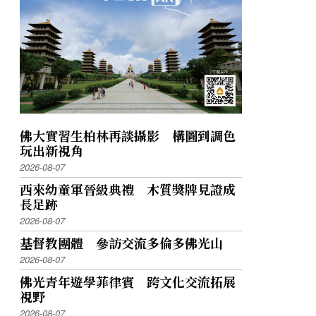
佛大實習生柏林再談攝影 構圖到調色
玩出新視角
2026-08-07
西來幼童軍晉級典禮 木質獎牌見證成
長足跡
2026-08-07
基督教團體 參訪交流多倫多佛光山
2026-08-07
佛光青年遊學菲律賓 跨文化交流拓展
視野
2026-08-07