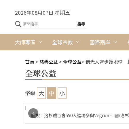
2026年08月07日 星期五
大師專區
全球宗教
國際兩岸
首頁
>
慈善公益
>
全球公益
>
佛光人齊步護地球 北
全球公益
大
中
小
字級
‹
圖說：洛杉磯協會550人進場參與Vegrun。 圖/洛