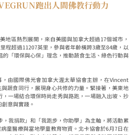
VEGRUN跑出人間佛教行動力
在北美地區熱烈展開，來自美國與加拿大超過17個城市，
里程超過11207英里，參與者年齡橫跨3歲至84歲，以
倡的「環保與心保」理念，推動蔬食生活、綠色行動與
，由國際佛光會加拿大渥太華協會主辦，在Vincent
象徵護生與蔬食同行，展現身心共修的力量。緊接著，美東地
舉行，一場結合環保時尚走秀與路跑，一場融入出坡、抄
的創意與實踐。
步，我捐款」和「我跑步，你助學」為主軸，將活動累
癌症病童醫療與當地學童教育物資。北卡協會於6月7日在