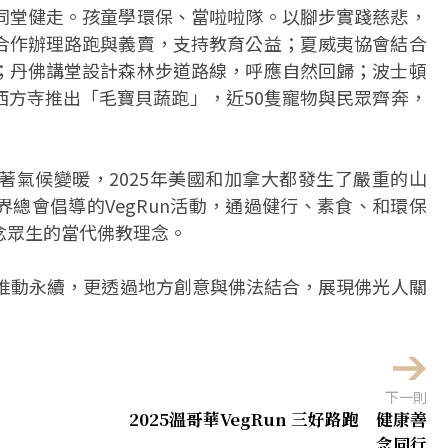
同堂健走。孩童學環保、當啦啦隊。以腳步實踐慈悲，
合作辦理路跑與義賣，支持教育公益；夏威夷協會結合
；丹佛講堂設計森林步道路線，呼應自然回歸；波士頓
西方寺推出「毛寶貝蔬跑」，近50隻寵物與民眾齊奔，
著氣候變暖，2025年美國和加拿大都發生了嚴重的山
總會倡導的VegRun活動，通過健行、素食、和環保
念眾生的當代佛教理念。
食、推動永續，更透過地方創意與佛法結合，展現佛光人關
下一則
2025溫哥華VegRun 三好路跑 健康善
念同行