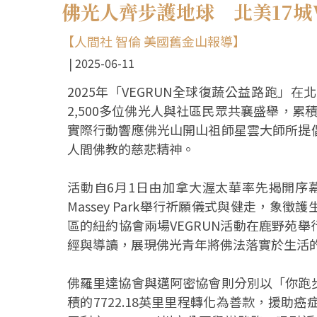
佛光人齊步護地球 北美17城
【人間社 智倫 美國舊金山報導】
2025-06-11
2025年「VEGRUN全球復蔬公益路跑」
2,500多位佛光人與社區民眾共襄盛舉，累積
實際行動響應佛光山開山祖師星雲大師所提
人間佛教的慈悲精神。
活動自6月1日由加拿大渥太華率先揭開序幕
Massey Park舉行祈願儀式與健走，
區的紐約協會兩場VEGRUN活動在鹿野苑
經與導讀，展現佛光青年將佛法落實於生活
佛羅里達協會與邁阿密協會則分別以「你跑
積的7722.18英里里程轉化為善款，援助