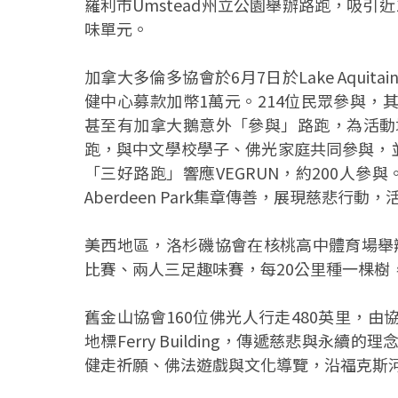
羅利市Umstead州立公園舉辦路跑，吸引
味單元。
加拿大多倫多協會於6月7日於Lake Aquitain
健中心募款加幣1萬元。214位民眾參與，
甚至有加拿大鵝意外「參與」路跑，為活動增添趣
跑，與中文學校學子、佛光家庭共同參與，
「三好路跑」響應VEGRUN，約200人參
Aberdeen Park集章傳善，展現慈悲行
美西地區，洛杉磯協會在核桃高中體育場舉辦
比賽、兩人三足趣味賽，每20公里種一棵樹
舊金山協會160位佛光人行走480英里，由
地標Ferry Building，傳遞慈悲與永續
健走祈願、佛法遊戲與文化導覽，沿福克斯