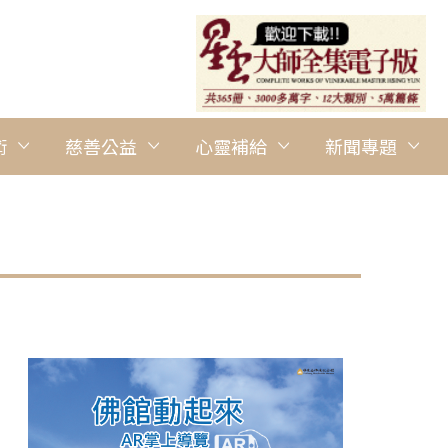
術
慈善公益
心靈補給
新聞專題
圖說：2025年「北美復蔬公益路跑──多倫多VEGRUN」於6月7
Aquitaine Park熱力登場。 圖/多倫多協會提供