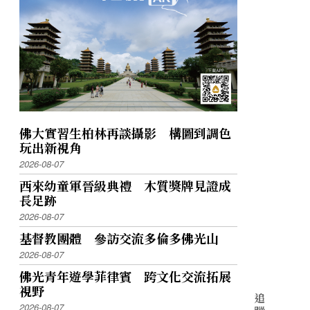
佛大實習生柏林再談攝影 構圖到調色
玩出新視角
2026-08-07
西來幼童軍晉級典禮 木質獎牌見證成
長足跡
2026-08-07
基督教團體 參訪交流多倫多佛光山
2026-08-07
佛光青年遊學菲律賓 跨文化交流拓展
視野
追
2026-08-07