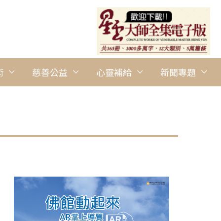
術
慈善公益
心靈補給
新聞專題
圖說：參與者專注聆聽以學習防範妙招和解決方案。 圖/紐西蘭南