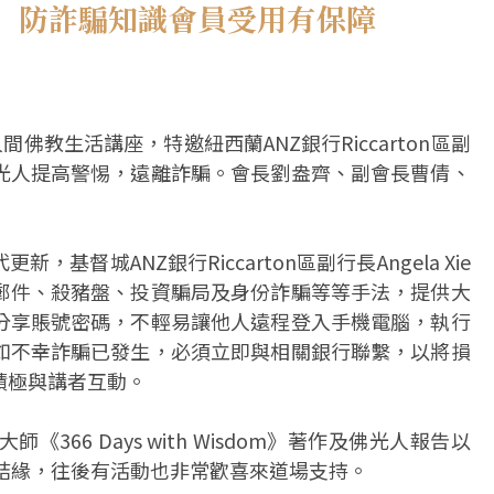
 防詐騙知識會員受用有保障
佛教生活講座，特邀紐西蘭ANZ銀行Riccarton區副
光人提高警惕，遠離詐騙。會長劉盎齊、副會長曹倩、
督城ANZ銀行Riccarton區副行長Angela Xie
郵件、殺豬盤、投資騙局及身份詐騙等等手法，提供大
分享賬號密碼，不輕易讓他人遠程登入手機電腦，執行
如不幸詐騙已發生，必須立即與相關銀行聯繫，以將損
積極與講者互動。
66 Days with Wisdom》著作及佛光人報告以
眾結緣，往後有活動也非常歡喜來道場支持。