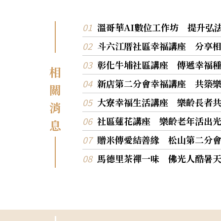
溫哥華AI數位工作坊 提升弘
斗六江厝社區幸福講座 分享
彰化牛埔社區講座 傳遞幸福
相
新店第二分會幸福講座 共築
關
大寮幸福生活講座 樂齡長者
消
社區蓮花講座 樂齡老年活出
息
贈米傳愛結善緣 松山第二分
馬德里茶禪一味 佛光人酷暑