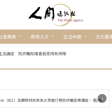
社會萬象
教育人文
生活休閒
文化藝
生活講座 防詐騙知識會員受用有保障
›
la Xie（右1）及團隊特前來為大眾進行預防詐騙宣導講座。 圖/紐