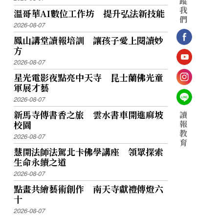
蹤
我
溫哥華AI數位工作坊 提升弘法新技能
們
2026-08-07
鳳山講堂讀報培訓 讓孩子愛上閱讀妙
方
2026-08-07
星光電影夜點亮中天寺 昆士蘭佛光童
軍展才藝
2026-08-07
新馬寺傳書香之旅 雲水書車開進麻坡
讀
報
校園
教
2026-08-07
育
慧開法師法駕北卡佛學講座 領眾探索
生命永續之道
2026-08-07
點畫共繪藝術創作 南天寺獻禮傳燈六
十
2026-08-07