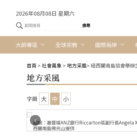
2026年08月08日 星期六
大師專區
全球宗教
國際兩岸
首頁
>
社會萬象
>
地方采風
>
紐西蘭南島協會舉辦
地方采風
大
中
小
字級
‹
圖說：基督城ANZ銀行Riccarton區副行長Ange
西蘭南島佛光山提供