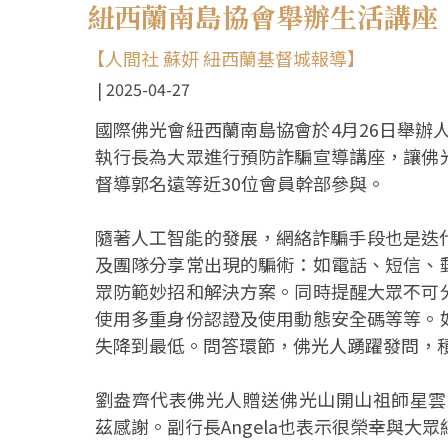
紐西蘭南島協會舉辦生活講座
【人間社 蘇妍 紐西蘭基督城報導】
2025-04-27
國際佛光會紐西蘭南島協會於4月26日舉辦人間
執行長為大眾進行預防詐騙宣導講座，讓佛
督導郭名遠等近30位會員幹部參與。
隨著人工智能的發展，網絡詐騙手段也是迭代更新，基
及團隊分享常出現的騙術：如電話、短信、
眾防範妙招和解決方案。同時提醒大眾不可
使用多重身份認證及使用動態安全碼等等。
失降到最低。問答環節，佛光人踴躍發問，
劉盎齊代表佛光人贈送佛光山開山祖師星雲大師《3
茲感謝。副行長Angela也表示很榮幸與大