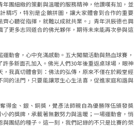
青年團細緻的策劃與溫暖的服務精神，他讚嘆有加，並
計精巧，特別是企鵝拼圖，讓大家體會到合作的重要
法齊心聽從指揮，就難以成就共業。」青年洪辰德也興
識了更多志同道合的佛光夥伴，期待未來能再次參與這
屆運動會，心中充滿感動。五大闖關活動與熱血球賽，
了許多新面孔加入。佛光人們30年後重返桌球場，眼神
天，我真切體會到：佛法的弘傳，原來不僅在於殿堂經
不同的法門，只要能讓眾生心生法喜，促進家庭和諧與
奪得金、銀、銅獎，覺彥法師親自為優勝隊伍頒發獎
小小的獎牌，承載著無數努力與溫暖；一場運動會，悄
恩與團結的種子。這一刻，我們記錄的不只是比賽的榮