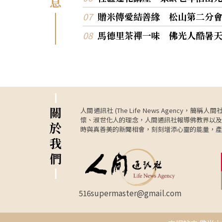
息
贈米傳愛結善緣 松山第二分
馬德里茶禪一味 佛光人酷暑
關
人間通訊社 (The Life News Age
懷、淑世化人的理念，人間通訊社報導佛教界以及
於
時與真善美的新聞相會，刻刻增添心靈的能量，產
我
們
516supermaster@gmail.com