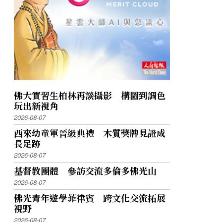
佛大實習生柏林再談攝影 構圖到調色
玩出新視角
2026-08-07
西來幼童軍晉級典禮 木質獎牌見證成
長足跡
2026-08-07
基督教團體 參訪交流多倫多佛光山
2026-08-07
佛光青年遊學菲律賓 跨文化交流拓展
視野
2026-08-07