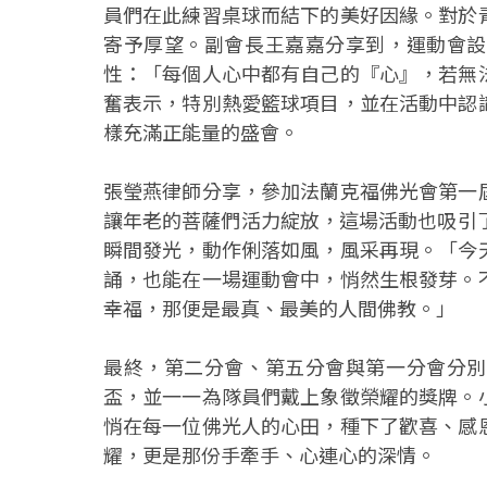
員們在此練習桌球而結下的美好因緣。對於
寄予厚望。副會長王嘉嘉分享到，運動會設
性：「每個人心中都有自己的『心』，若無
奮表示，特別熱愛籃球項目，並在活動中認
樣充滿正能量的盛會。
張瑩燕律師分享，參加法蘭克福佛光會第一
讓年老的菩薩們活力綻放，這場活動也吸引
瞬間發光，動作俐落如風，風采再現。「今
誦，也能在一場運動會中，悄然生根發芽。
幸福，那便是最真、最美的人間佛教。」
最終，第二分會、第五分會與第一分會分別
盃，並一一為隊員們戴上象徵榮耀的獎牌。
悄在每一位佛光人的心田，種下了歡喜、感
耀，更是那份手牽手、心連心的深情。