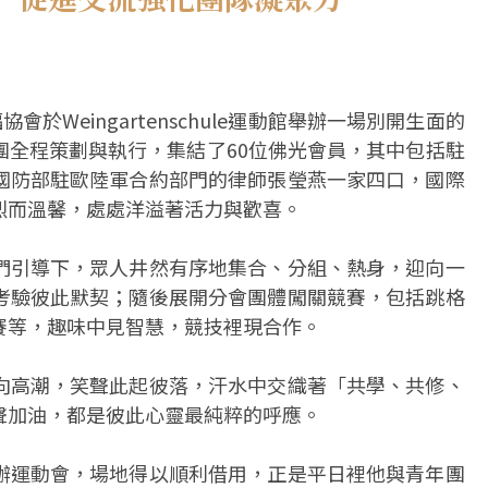
於Weingartenschule運動館舉辦一場別開生面的
團全程策劃與執行，集結了60位佛光會員，其中包括駐
國防部駐歐陸軍合約部門的律師張瑩燕一家四口，國際
烈而溫馨，處處洋溢著活力與歡喜。
們引導下，眾人井然有序地集合、分組、熱身，迎向一
考驗彼此默契；隨後展開分會團體闖關競賽，包括跳格
賽等，趣味中見智慧，競技裡現合作。
向高潮，笑聲此起彼落，汗水中交織著「共學、共修、
聲加油，都是彼此心靈最純粹的呼應。
辦運動會，場地得以順利借用，正是平日裡他與青年團