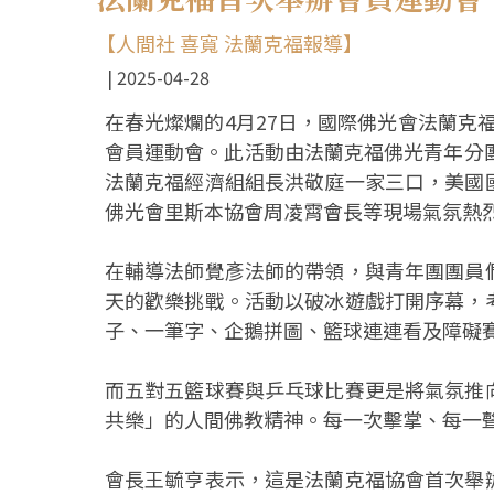
【人間社 喜寬 法蘭克福報導】
2025-04-28
在春光燦爛的4月27日，國際佛光會法蘭克福協會
會員運動會。此活動由法蘭克福佛光青年分
法蘭克福經濟組組長洪敬庭一家三口，美國
佛光會里斯本協會周凌霄會長等現場氣氛熱
在輔導法師覺彥法師的帶領，與青年團團員
天的歡樂挑戰。活動以破冰遊戲打開序幕，
子、一筆字、企鵝拼圖、籃球連連看及障礙
而五對五籃球賽與乒乓球比賽更是將氣氛推
共樂」的人間佛教精神。每一次擊掌、每一
會長王毓亨表示，這是法蘭克福協會首次舉