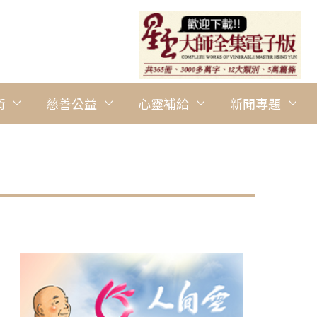
術
慈善公益
心靈補給
新聞專題
圖說：乒乓球比賽前聽取裁判說明比賽規則。 人間社記者談嘉恩攝