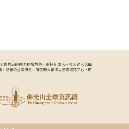
更肩負人間真善美的國際傳播角色。秉持創辦人星雲大師人文關
知、慈善公益等訊息，讓閱聽大眾得以透過網路平台，時