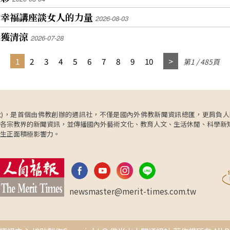
會幸福講座談女人的力量
2026-08-03
天獲清涼
2026-07-28
1
2
3
4
5
6
7
8
9
10
第1 / 485頁
ncy，簡稱人間社)，是首個由佛教創辦的通訊社，不僅是國內外佛教新聞資訊總匯，
各宗教界的新聞資訊，並傳播國內外藝術文化、教育人文、生活休閒、科學新
生正面積極影響力。
newsmaster@merit-times.com.tw