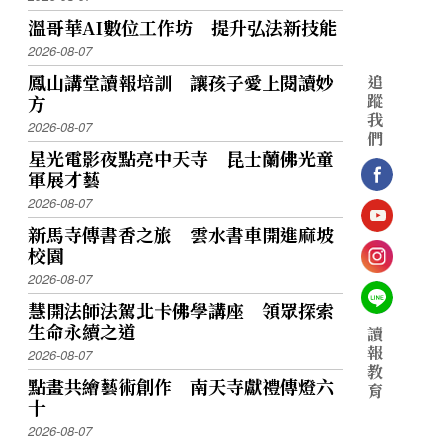
溫哥華AI數位工作坊 提升弘法新技能
2026-08-07
鳳山講堂讀報培訓 讓孩子愛上閱讀妙
追
蹤
方
我
2026-08-07
們
星光電影夜點亮中天寺 昆士蘭佛光童
軍展才藝
2026-08-07
新馬寺傳書香之旅 雲水書車開進麻坡
校園
2026-08-07
慧開法師法駕北卡佛學講座 領眾探索
生命永續之道
讀
報
2026-08-07
教
點畫共繪藝術創作 南天寺獻禮傳燈六
育
十
2026-08-07