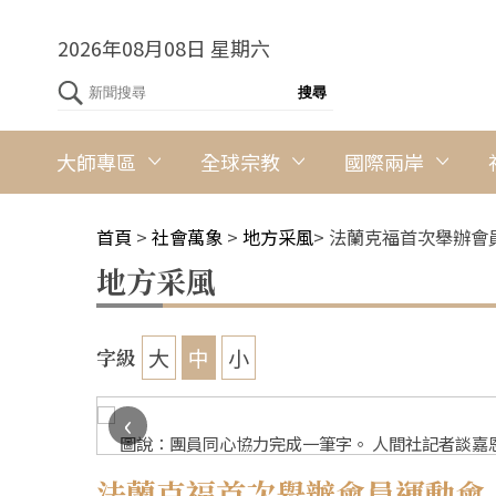
2026年08月08日 星期六
大師專區
全球宗教
國際兩岸
首頁
>
社會萬象
>
地方采風
>
法蘭克福首次舉辦會
地方采風
大
中
小
字級
‹
圖說：團員同心協力完成一筆字。 人間社記者談嘉
法蘭克福首次舉辦會員運動會