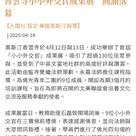
香雲寺小小外交官成果展 圓滿落
幕
【人間社 智定 美國奧斯汀報導】
2025-04-14
奧斯汀香雲寺於4月12日與13日，成功舉辦了首屆
「小小外交官」成果展，吸引了超過130位信眾參
與，並受到了中英文當地社群的高度好評與讚賞。
此活動由監寺覺繼法師策劃，永嘉法師擔任課程指
導，為佛光青年二團的9位成員，開設為期3個月的
培訓課程，旨在為即將召開的北美聯誼會培養文化
交流及服務奉獻的使者。
成果展當日，教務助理石磊致開場詞後，9位小小外
交官在三寶佛前禮佛，表達感謝佛恩，並向法師與
大眾問訊致禮。接著，學員們進行了佛光四句偈的