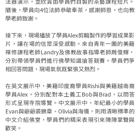
法器演示，並欣賞由學員們自製的茶藝課程短片。
隨後，學員向4位法師恭敬奉茶，感謝師恩，也向教
學老師致謝。
接下來，現場播放了學員Alex剪輯製作的學習成果影
片，讓在場的信眾深受感動。來自青年一團的美籍
禪修課程老師Landry及佛教故事指導老師周俊輝，
分別帶領學員們進行佛學知識搶答競賽。學員們爭
相回答問題，現場氣氛既緊張又熱烈。
在英文展示中，美籍印度裔學員Rishi與美籍越南裔
學員Alex，分別配對本土義工Bob與Brad，以問答
形式呈現寺院導覽。中文展示中，年紀最小的學員
Evan與爺爺裘錦章、Olivia與海儀，則用清晰標準的
中文介紹佛堂，學員們的精采表現引來陣陣掌聲與
歡笑。