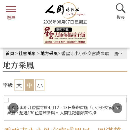
2026年08月07日 星期五
首頁
>
社會萬象
>
地方采風
>
香雲寺小小外交官成果展 圓滿落幕
地方采風
大
中
小
字級
‹
›
圖說：奧斯汀香雲寺於4月12、13日舉辦首屆「小小外交官」成
果展，超過130位信眾參與。 人間社記者鄭美玲攝