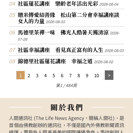
社區蓮花講座 樂齡老年活出光彩
2026-08-04
贈米傳愛結善緣 松山第二分會幸福講座談
女人的力量
2026-08-03
馬德里茶禪一味 佛光人酷暑天獲清涼
2026-
07-28
社區幸福講座 看見真正富有的人生
2026-08-03
錦德里社區蓮花講座 幸福之道
2026-08-02
1
2
3
4
5
6
7
8
9
10
第1 / 484頁
關
於
我
們
人間通訊社 (The Life News Agency，簡稱人間社)，是
首個由佛教創辦的通訊社，不僅是國內外佛教新聞資訊
總匯，更肩負人間真善美的國際傳播角色。秉持創辦人