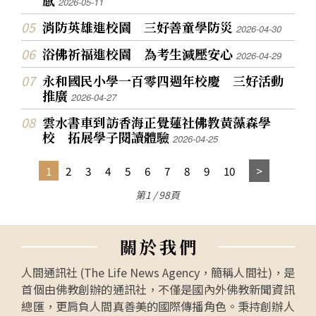
2026-05-11
消防英雄進校園 三好善童學防災
2026-04-30
浴佛祈福進校園 為考生減壓安心
2026-04-29
永和國民小學一百零四週年校慶 三好活動
推廣
2026-04-27
雲水書車到訪香海正覺蓮社佛教黃藻森學
校 拓展學子閱讀體驗
2026-04-25
1
2
3
4
5
6
7
8
9
10
第1 / 98頁
關
於
我
們
人間通訊社 (The Life News Agency，簡稱人間社)，是
首個由佛教創辦的通訊社，不僅是國內外佛教新聞資訊
總匯，更肩負人間真善美的國際傳播角色。秉持創辦人