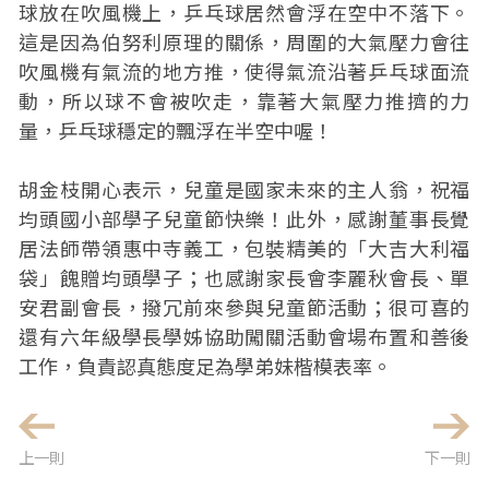
球放在吹風機上，乒乓球居然會浮在空中不落下。
這是因為伯努利原理的關係，周圍的大氣壓力會往
吹風機有氣流的地方推，使得氣流沿著乒乓球面流
動，所以球不會被吹走，靠著大氣壓力推擠的力
量，乒乓球穩定的飄浮在半空中喔！
胡金枝開心表示，兒童是國家未來的主人翁，祝福
均頭國小部學子兒童節快樂！此外，感謝董事長覺
居法師帶領惠中寺義工，包裝精美的「大吉大利福
袋」餽贈均頭學子；也感謝家長會李麗秋會長、單
安君副會長，撥冗前來參與兒童節活動；很可喜的
還有六年級學長學姊協助闖關活動會場布置和善後
工作，負責認真態度足為學弟妹楷模表率。
上一則
下一則