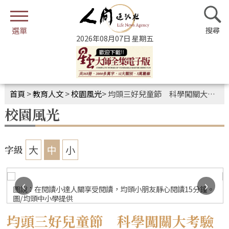
2026年08月07日 星期五
首頁
>
教育人文
>
校園風光
>
均頭三好兒童節 科學闖關大考驗
校園風光
大
中
小
字級
‹
›
圖說：在閱讀小達人關享受閱讀，均頭小朋友靜心閱讀15分鐘。
圖/均頭中小學提供
均頭三好兒童節 科學闖關大考驗