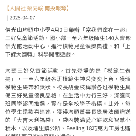
【人間社 蔡易峻 南投報導】
2025-04-07
佛光山均頭中小學4月2日舉辦「當我們童在一起」
三好兒童節活動，國小部一至六年級師生140人齊聚
佛光館活動中心，進行模範兒童頒獎典禮，和「上
下課大翻轉」科學闖關遊戲。
均頭三好兒童節活動，首先登場的是「模範生表
揚」，一至六年級各班模範生神采奕奕上台，獲頒
模範生綵帶和獎狀。校長胡金枝稱讚各班模範生具
備三好兒童優良品格，在生活中力行三好，深獲同
班同學認同推選，實在是全校學子楷模。此外，每
位學生還歡喜連連，獲得均頭董事長覺居法師贈送
的「大吉大利福袋」，袋內裝滿愛心餅乾和智慧小
積木，以及埔里鎮公所、Feeling 18巧克力工房也贈