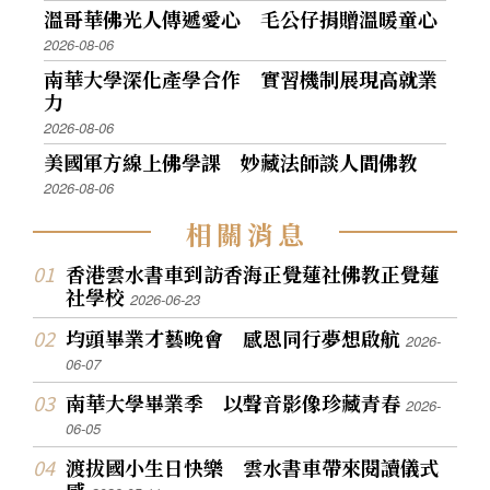
溫哥華佛光人傳遞愛心 毛公仔捐贈溫暖童心
2026-08-06
南華大學深化產學合作 實習機制展現高就業
力
2026-08-06
美國軍方線上佛學課 妙藏法師談人間佛教
2026-08-06
相
關
消
息
香港雲水書車到訪香海正覺蓮社佛教正覺蓮
社學校
2026-06-23
均頭畢業才藝晚會 感恩同行夢想啟航
2026-
06-07
南華大學畢業季 以聲音影像珍藏青春
2026-
06-05
渡拔國小生日快樂 雲水書車帶來閱讀儀式
感