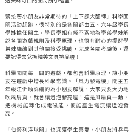
送美味可口的曲奇餅小禮盒。
緊接著小朋友非常期待的「上下課大翻轉」科學闖
關活動起跑，很特別的是各關都由五、六年級學長
學姊擔任關主，學長學姐有條不紊地為學弟學妹解
說各關遊戲規則及科學原理，也很有耐心的提醒學
弟妹繼續到其他關接受挑戰，完成各關考驗後，還
要記得去兌換精美文具禮品喔！
科學闖關每一關的遊戲，都包含科學原理，讓小朋
友在遊戲中增長科學常識。「風力發電機」關主五
年級江忻頤詳細的為小朋友解說，大家只要大力地
吹風扇頁，就會讓燈泡發亮喔！這是風扇頁一動，
把機械能轉化成電磁能，便能產生電流讓燈泡發
亮。
「伯努利浮球關」也深獲學生喜愛，小朋友將乒乓