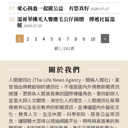
愛心捐血一起做公益 有您真好
2026-07-27
溫哥華佛光人響應毛公仔捐贈 傳遞社區溫
暖
2026-07-25
1
2
3
4
5
6
7
8
9
10
第1 / 281頁
關
於
我
們
人間通訊社 (The Life News Agency，簡稱人間社)，是
首個由佛教創辦的通訊社，不僅是國內外佛教新聞資訊
總匯，更肩負人間真善美的國際傳播角色。秉持創辦人
星雲大師人文關懷、淑世化人的理念，人間通訊社報導
佛教界以及各宗教界的新聞資訊，並傳播國內外藝術文
化、教育人文、生活休閒、科學新知、慈善公益等訊
息，讓閱聽大眾得以透過網路平台，時時與真善美的新
聞相會，刻刻增添心靈的能量，產生正面積極影響力。