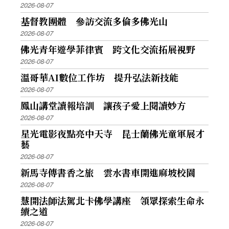
2026-08-07
基督教團體 參訪交流多倫多佛光山
2026-08-07
佛光青年遊學菲律賓 跨文化交流拓展視野
2026-08-07
溫哥華AI數位工作坊 提升弘法新技能
2026-08-07
鳳山講堂讀報培訓 讓孩子愛上閱讀妙方
2026-08-07
星光電影夜點亮中天寺 昆士蘭佛光童軍展才
藝
2026-08-07
新馬寺傳書香之旅 雲水書車開進麻坡校園
2026-08-07
慧開法師法駕北卡佛學講座 領眾探索生命永
續之道
2026-08-07