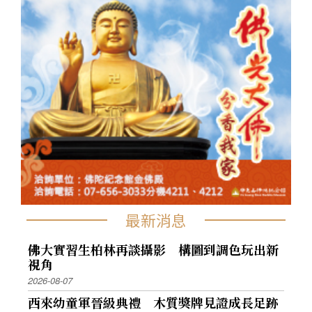
最新消息
佛大實習生柏林再談攝影 構圖到調色玩出新
視角
2026-08-07
西來幼童軍晉級典禮 木質獎牌見證成長足跡