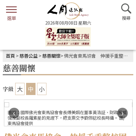
2026年08月08日 星期六
首頁
>
慈善公益
>
慈善關懷
>
佛光會東馬協會 伸援手重整校園
慈善關懷
大
中
小
字級
‹
›
圖說：國際佛光會東馬協會會長傅美娟在董事黃浩証、財政房威
強及副校長羅紫星的見證下，把支票交予劉伂騦校長時攝。 圖/
東馬協會提供