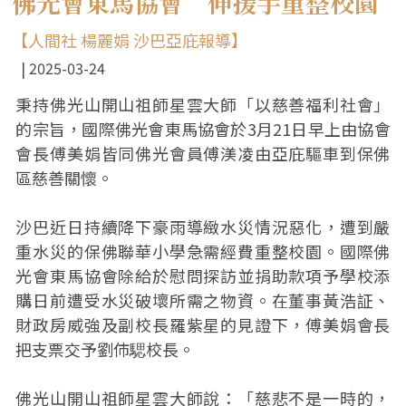
佛光會東馬協會 伸援手重整校園
【人間社 楊麗娟 沙巴亞庇報導】
2025-03-24
秉持佛光山開山祖師星雲大師「以慈善福利社會」
的宗旨，國際佛光會東馬協會於3月21日早上由協會
會長傅美娟皆同佛光會員傅渼凌由亞庇驅車到保佛
區慈善關懷。
沙巴近日持續降下豪雨導緻水災情況惡化，遭到嚴
重水災的保佛聯華小學急需經費重整校園。國際佛
光會東馬協會除給於慰問探訪並捐助款項予學校添
購日前遭受水災破壞所需之物資。在董事黃浩証、
財政房威強及副校長羅紫星的見證下，傅美娟會長
把支票交予劉伂騦校長。
佛光山開山祖師星雲大師說：「慈悲不是一時的，