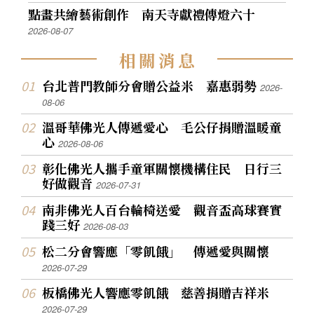
點畫共繪藝術創作 南天寺獻禮傳燈六十
2026-08-07
相
關
消
息
台北普門教師分會贈公益米 嘉惠弱勢
2026-
08-06
溫哥華佛光人傳遞愛心 毛公仔捐贈溫暖童
心
2026-08-06
彰化佛光人攜手童軍關懷機構住民 日行三
好做觀音
2026-07-31
南非佛光人百台輪椅送愛 觀音盃高球賽實
踐三好
2026-08-03
松二分會響應「零飢餓」 傳遞愛與關懷
2026-07-29
板橋佛光人響應零飢餓 慈善捐贈吉祥米
2026-07-29