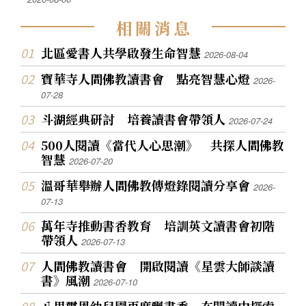
相
關
消
息
北區愛書人共學啟發生命智慧
2026-08-04
寶華寺人間佛教讀書會 點亮智慧心燈
2026-
07-28
斗湖經典研討 培養讀書會帶領人
2026-07-24
500人閱讀《當代人心思潮》 共探人間佛教
智慧
2026-07-20
溫哥華舉辦人間佛教傳燈錄閱讀分享會
2026-
07-13
萬年寺推動書香教育 培訓英文讀書會初階
帶領人
2026-07-13
人間佛教讀書會 開啟閱讀《星雲大師談讀
書》風潮
2026-07-10
八里璽恩幼兒園再度飄書香 在閱讀中探索