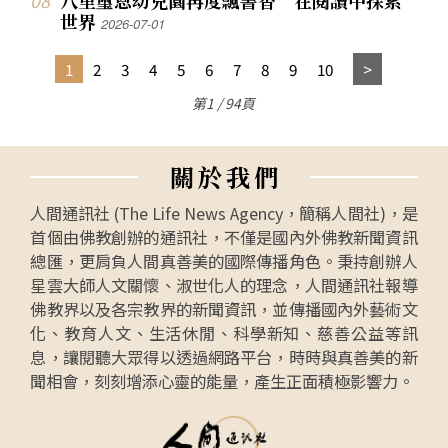
世界
2026-07-01
1
2
3
4
5
6
7
8
9
10
第1 / 94頁
關
於
我
們
人間通訊社 (The Life News Agency，簡稱人間社)，是
首個由佛教創辦的通訊社，不僅是國內外佛教新聞資訊
總匯，更肩負人間真善美的國際傳播角色。秉持創辦人
星雲大師人文關懷、淑世化人的理念，人間通訊社報導
佛教界以及各宗教界的新聞資訊，並傳播國內外藝術文
化、教育人文、生活休閒、科學新知、慈善公益等訊
息，讓閱聽大眾得以透過網路平台，時時與真善美的新
聞相會，刻刻增添心靈的能量，產生正面積極影響力。