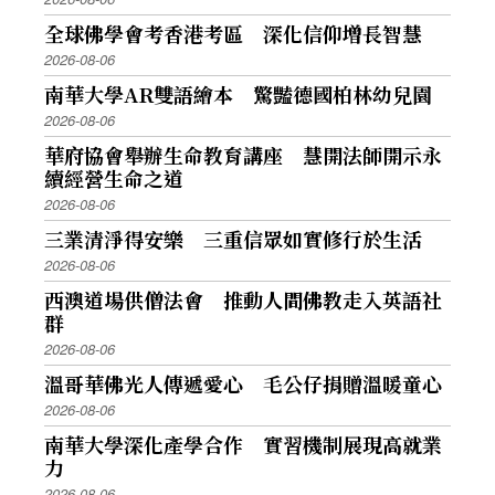
全球佛學會考香港考區 深化信仰增長智慧
2026-08-06
南華大學AR雙語繪本 驚豔德國柏林幼兒園
2026-08-06
華府協會舉辦生命教育講座 慧開法師開示永
續經營生命之道
2026-08-06
三業清淨得安樂 三重信眾如實修行於生活
2026-08-06
西澳道場供僧法會 推動人間佛教走入英語社
群
2026-08-06
溫哥華佛光人傳遞愛心 毛公仔捐贈溫暖童心
2026-08-06
南華大學深化產學合作 實習機制展現高就業
力
2026-08-06