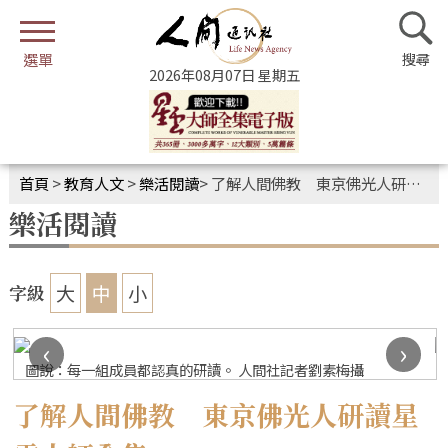
2026年08月07日 星期五
首頁
>
教育人文
>
樂活閱讀
>
了解人間佛教 東京佛光人研讀星雲大師全集
樂活閱讀
大
中
小
字級
‹
›
圖說：每一組成員都認真的研讀。 人間社記者劉素梅攝
了解人間佛教 東京佛光人研讀星