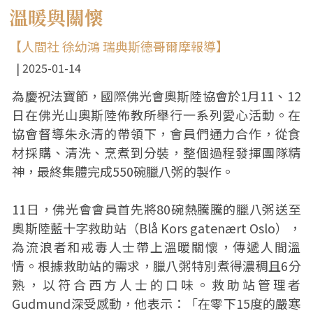
溫暖與關懷
【人間社 徐幼鴻 瑞典斯德哥爾摩報導】
2025-01-14
為慶祝法寶節，國際佛光會奧斯陸協會於1月11、12
日在佛光山奧斯陸佈教所舉行一系列愛心活動。在
協會督導朱永清的帶領下，會員們通力合作，從食
材採購、清洗、烹煮到分裝，整個過程發揮團隊精
神，最終集體完成550碗臘八粥的製作。
11日，佛光會會員首先將80碗熱騰騰的臘八粥送至
奧斯陸藍十字救助站（Blå Kors gatenært Oslo），
為流浪者和戒毒人士帶上溫暖關懷，傳遞人間溫
情。根據救助站的需求，臘八粥特別煮得濃稠且6分
熟，以符合西方人士的口味。救助站管理者
Gudmund深受感動，他表示：「在零下15度的嚴寒