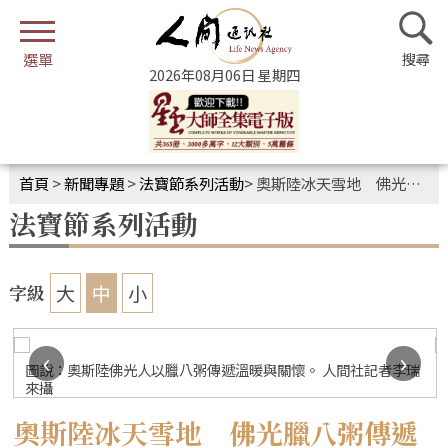
2026年08月06日 星期四
首頁
>
新聞專題
>
法寶節系列活動
>
奧斯陸冰天雪地 佛光臘八粥傳遞溫暖與關懷
法寶節系列活動
大
中
小
字級
‹
›
瑞
圖說：奧斯陸佛光人以臘八粥傳遞溫暖與關懷。 人間社記者李瑞
來攝
奧斯陸冰天雪地 佛光臘八粥傳遞