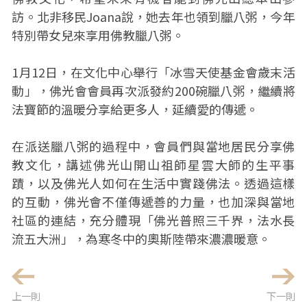
訪。北非移民Joana說，她去年也領到臘八粥，今年
特別帶女兒來享用佛教臘八粥。
1月12日，在文化中心舉行「冰雪天使基金會歲末活
動」，佛光會會員再次派發約200碗臘八粥，繼續將
法寶節的溫暖分享給更多人，延續愛的傳遞。
在派送臘八粥的過程中，會員們與當地居民分享佛
教文化，講述佛光山開山祖師星雲大師的生平事
蹟，以及佛光人如何在生活中實踐佛法。透過這樣
的互動，佛光會不僅傳遞善的力量，也加深與當地
社區的連結，充分體現「佛光普照三千界，法水長
流五大洲」，為寒冬中的奧斯陸帶來濃濃暖意。
上一則
下一則