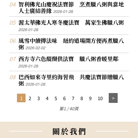
智利佛光山慶祝法寶節 烹煮臘八粥與當地
人士廣結善緣
2026-01-28
渥太華佛光人寒冬慶法寶 萬家生佛臘八粥
2026-01-28
風雪中續傳法味 紐約道場開方便再煮臘八
粥
2026-02-02
西方寺六色醍醐供法寶 臘八粥香暖里鄰
2026-01-28
巴西如來寺里約海習飛 共慶法寶節贈臘八
粥
2026-01-28
1
2
3
4
5
6
7
8
9
10
第1 / 40頁
關
於
我
們