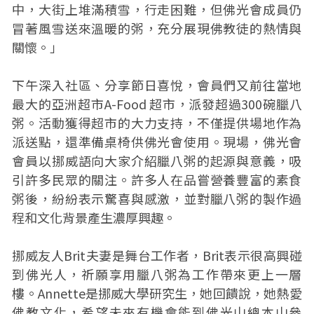
中，大街上堆滿積雪，行走困難，但佛光會成員仍
冒著風雪送來溫暖的粥，充分展現佛教徒的熱情與
關懷。」
下午深入社區、分享節日喜悅，會員們又前往當地
最大的亞洲超市A-Food 超市，派發超過300碗臘八
粥。活動獲得超市的大力支持，不僅提供場地作為
派送點，還準備桌椅供佛光會使用。現場，佛光會
會員以挪威語向大家介紹臘八粥的起源與意義，吸
引許多民眾的關注。許多人在品嘗營養豐富的素食
粥後，紛紛表示驚喜與感激，並對臘八粥的製作過
程和文化背景產生濃厚興趣。
挪威友人Brit夫妻是舞台工作者，Brit表示很高興碰
到佛光人，祈願享用臘八粥為工作帶來更上一層
樓。Annette是挪威大學研究生，她回饋說，她熱愛
佛教文化，希望未來有機會能到佛光山總本山參