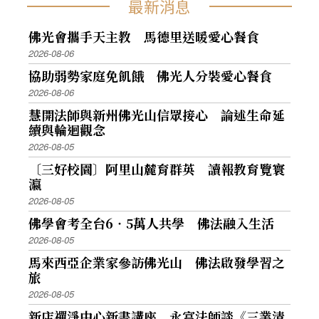
最新消息
佛光會攜手天主教 馬德里送暖愛心餐食
2026-08-06
協助弱勢家庭免飢餓 佛光人分裝愛心餐食
2026-08-06
慧開法師與新州佛光山信眾接心 論述生命延
續與輪迴觀念
2026-08-05
〔三好校園〕阿里山麓育群英 讀報教育覽寰
瀛
2026-08-05
佛學會考全台6‧5萬人共學 佛法融入生活
2026-08-05
馬來西亞企業家參訪佛光山 佛法啟發學習之
旅
2026-08-05
新店禪淨中心新書講座 永富法師談《三業清