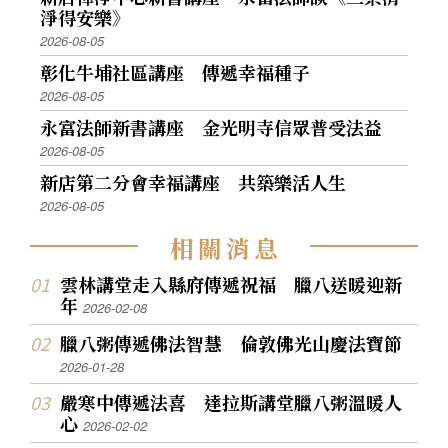
淨得安樂》
2026-08-05
彰化牛埔社區講座 傳遞幸福種子
2026-08-05
永富法師新書講座 金光明寺信眾普受法益
2026-08-05
新店第二分會幸福講座 共築樂活人生
2026-08-05
相
關
消
息
雲林講堂走入縣府傳遞祝福 臘八送暖迎新
年
2026-02-08
臘八粥傳遞佛法智慧 倫敦佛光山慶法寶節
2026-01-28
嚴寒中傳遞法喜 達拉斯講堂臘八粥溫暖人
心
2026-02-02