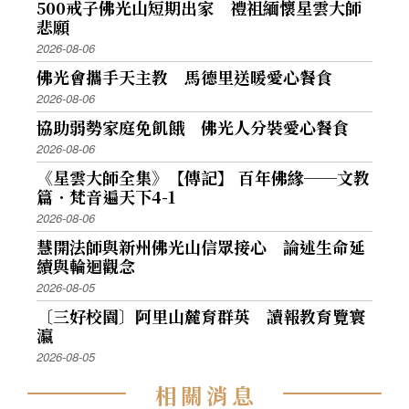
500戒子佛光山短期出家 禮祖緬懷星雲大師
悲願
2026-08-06
佛光會攜手天主教 馬德里送暖愛心餐食
2026-08-06
協助弱勢家庭免飢餓 佛光人分裝愛心餐食
2026-08-06
《星雲大師全集》【傳記】 百年佛緣──文教
篇．梵音遍天下4-1
2026-08-06
慧開法師與新州佛光山信眾接心 論述生命延
續與輪迴觀念
2026-08-05
〔三好校園〕阿里山麓育群英 讀報教育覽寰
瀛
2026-08-05
相
關
消
息