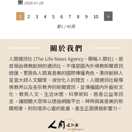
粥
2026-01-28
1
2
3
4
5
6
7
8
9
10
第1 / 40頁
關
於
我
們
人間通訊社 (The Life News Agency，簡稱人間社)，是
首個由佛教創辦的通訊社，不僅是國內外佛教新聞資訊
總匯，更肩負人間真善美的國際傳播角色。秉持創辦人
星雲大師人文關懷、淑世化人的理念，人間通訊社報導
佛教界以及各宗教界的新聞資訊，並傳播國內外藝術文
化、教育人文、生活休閒、科學新知、慈善公益等訊
息，讓閱聽大眾得以透過網路平台，時時與真善美的新
聞相會，刻刻增添心靈的能量，產生正面積極影響力。