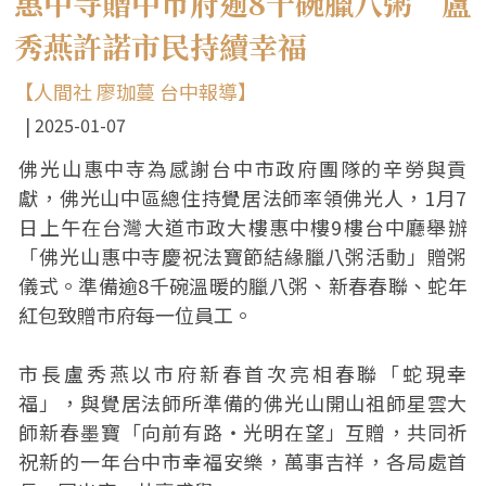
惠中寺贈中市府逾8千碗臘八粥 盧
秀燕許諾市民持續幸福
【人間社 廖珈蔓 台中報導】
2025-01-07
佛光山惠中寺為感謝台中市政府團隊的辛勞與貢
獻，佛光山中區總住持覺居法師率領佛光人，1月7
日上午在台灣大道市政大樓惠中樓9樓台中廳舉辦
「佛光山惠中寺慶祝法寶節結緣臘八粥活動」贈粥
儀式。準備逾8千碗溫暖的臘八粥、新春春聯、蛇年
紅包致贈市府每一位員工。
市長盧秀燕以市府新春首次亮相春聯「蛇現幸
福」，與覺居法師所準備的佛光山開山祖師星雲大
師新春墨寶「向前有路‧光明在望」互贈，共同祈
祝新的一年台中市幸福安樂，萬事吉祥，各局處首