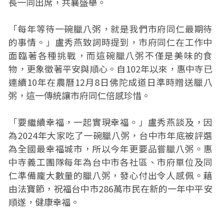
長一同出席，共襄盛舉。
「每年等待一碗臘八粥，就是我們市府同仁最期待
的事情。」盧秀燕致詞時提到，市府同仁在工作中
面臨著各種挑戰，而這碗臘八粥不僅是美味的食
物，更象徵著平安與順心。自102年以來，惠中寺已
連續10年在農曆12月8日佛陀成道日準時贈送臘八
粥，這一傳統讓市府同仁倍感珍惜。
「要繼續幸福，一起實現幸福。」盧秀燕談及，因
為2024年大家吃了一碗臘八粥，台中市年底被評選
為全國最幸福城市，所以今年更要品嘗臘八粥。惠
中寺義工團隊每年為台中市各社區、市府單位及同
仁準備龐大數量的臘八粥，發心付出令人感佩。藉
由法寶節，祝福台中市286萬市民在新的一年中平安
順遂，健康幸福。