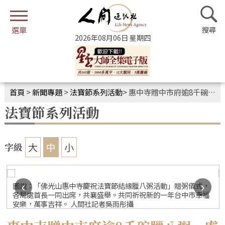
2026年08月06日 星期四
首頁
>
新聞專題
>
法寶節系列活動
>
惠中寺贈中市府逾8千碗臘八粥 盧秀燕許諾市民持續幸福
法寶節系列活動
大
中
小
字級
‹
›
圖說：「佛光山惠中寺慶祝法寶節結緣臘八粥活動」贈粥儀式，
各局處首長一同出席，共襄盛舉。共同祈祝新的一年台中市幸福
安樂，萬事吉祥。 人間社記者吳雨彤攝