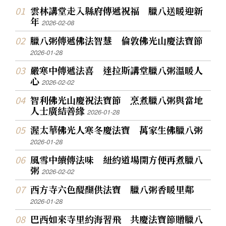
雲林講堂走入縣府傳遞祝福 臘八送暖迎新
年
2026-02-08
臘八粥傳遞佛法智慧 倫敦佛光山慶法寶節
2026-01-28
嚴寒中傳遞法喜 達拉斯講堂臘八粥溫暖人
心
2026-02-02
智利佛光山慶祝法寶節 烹煮臘八粥與當地
人士廣結善緣
2026-01-28
渥太華佛光人寒冬慶法寶 萬家生佛臘八粥
2026-01-28
風雪中續傳法味 紐約道場開方便再煮臘八
粥
2026-02-02
西方寺六色醍醐供法寶 臘八粥香暖里鄰
2026-01-28
巴西如來寺里約海習飛 共慶法寶節贈臘八