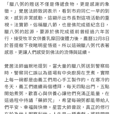
「臘八粥的贈送不僅是傳遞食物，更是感謝的象
徵。」覺居法師致詞表示，看到市府同仁一早的到
來，感到非常感動，這顯示出市長對這項活動的重
視。法寶節，俗稱臘八節，也是佛陀成道紀念日，
臘八粥的起源，要源於佛陀成道前曾經過六年苦
行，接受牧羊女供養乳糜回復體力後，農曆12月8日
於菩提樹下夜睹明星悟道。所以這碗臘八粥代表著
感恩，更讓人們感受到佛法的流傳與延續。
覺居法師幽默地提到，當大量的臘八粥送到警察局
時，警察同仁誤以為道場有中央廚房在烹煮，實際
上每一碗都是由義工們用心手工製作的。在寒冷的
冬天，義工們連續兩個禮拜，每天四點出門，五點
開始煮粥，歡喜心與供養心讓他們充滿正能量，在
這過程中持誦「藥師咒」，希望每碗粥都能帶給人
們平安、幸福與快樂。星雲大師曾說，真正的修行
在於為他人服務利他，人生是一種奉獻，將時間用