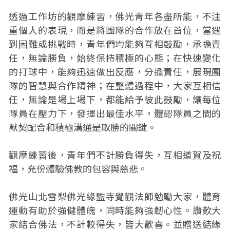
透過工作坊的觀摩練習，佛光青年各盡所能，不注
重個人的表現，而是將團隊的合作放在首位，當遇
到困難或挑戰時，青年們均能夠互相鼓勵，承擔責
任，無論勝負，始終保持積極的心態；在快速變化
的打球中，能夠迅速做出反應，分擔責任，展現團
隊的智慧與合作精神；在整體過程中，大家互相信
任，無論是場上場下，都能給予彼此鼓勵，讓每位
隊員在壓力下，發揮出最佳水平，體認隊員之間的
默契配合和積極溝通是取勝的關鍵。
觀摩練習後，青年們不計勝負得失，互相道賀及祝
福，充份體驗佛教的包容與慈悲。
佛光山北雪梨佛光緣監寺覺觀法師勉勵大家，體育
運動有助於強健體魄，同時能夠強韌心性。讚歎大
家結合佛法，不計較得失，皆大歡喜。並贈送結緣