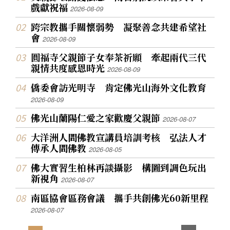
戲獻祝福
2026-08-09
跨宗教攜手關懷弱勢 凝聚善念共建希望社
會
2026-08-09
圓福寺父親節子女奉茶祈願 牽起兩代三代
親情共度感恩時光
2026-08-09
僑委會訪光明寺 肯定佛光山海外文化教育
2026-08-09
佛光山蘭陽仁愛之家歡慶父親節
2026-08-07
大洋洲人間佛教宣講員培訓考核 弘法人才
傳承人間佛教
2026-08-05
佛大實習生柏林再談攝影 構圖到調色玩出
新視角
2026-08-07
南區協會區務會議 攜手共創佛光60新里程
2026-08-07