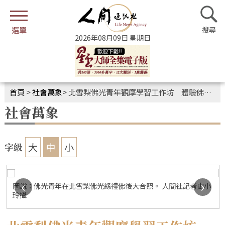
2026年08月09日 星期日
首頁
>
社會萬象
>
北雪梨佛光青年觀摩學習工作坊 體驗佛法發揮團隊精神
社會萬象
大
中
小
字級
‹
›
圖說：佛光青年在北雪梨佛光緣禮佛後大合照。 人間社記者史小
玲攝