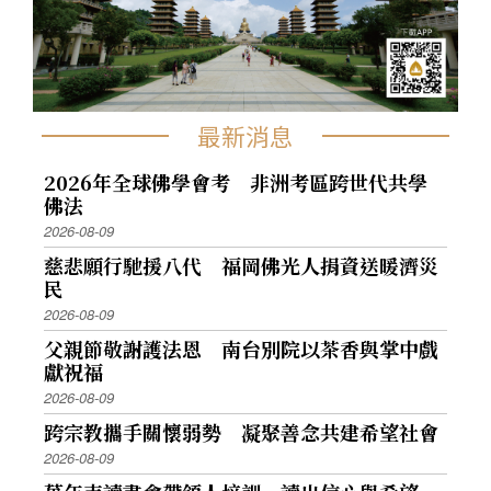
最新消息
2026年全球佛學會考 非洲考區跨世代共學
佛法
2026-08-09
慈悲願行馳援八代 福岡佛光人捐資送暖濟災
民
2026-08-09
父親節敬謝護法恩 南台別院以茶香與掌中戲
獻祝福
2026-08-09
跨宗教攜手關懷弱勢 凝聚善念共建希望社會
2026-08-09