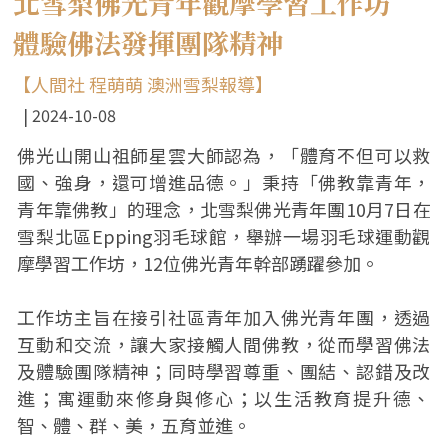
北雪梨佛光青年觀摩學習工作坊
體驗佛法發揮團隊精神
【人間社 程萌萌 澳洲雪梨報導】
2024-10-08
佛光山開山祖師星雲大師認為，「體育不但可以救
國、強身，還可增進品德。」秉持「佛教靠青年，
青年靠佛教」的理念，北雪梨佛光青年團10月7日在
雪梨北區Epping羽毛球館，舉辦一場羽毛球運動觀
摩學習工作坊，12位佛光青年幹部踴躍參加。
工作坊主旨在接引社區青年加入佛光青年團，透過
互動和交流，讓大家接觸人間佛教，從而學習佛法
及體驗團隊精神；同時學習尊重、團結、認錯及改
進；寓運動來修身與修心；以生活教育提升德、
智、體、群、美，五育並進。