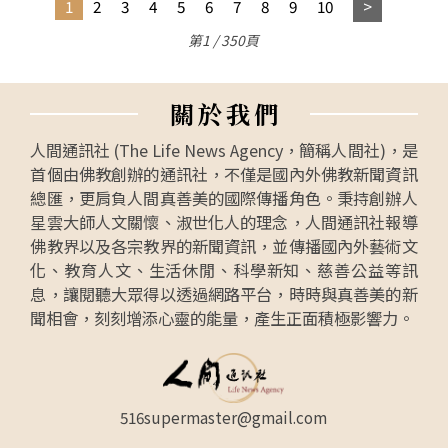
1
2
3
4
5
6
7
8
9
10
第1 / 350頁
關
於
我
們
人間通訊社 (The Life News Agency，簡稱人間社)，是
首個由佛教創辦的通訊社，不僅是國內外佛教新聞資訊
總匯，更肩負人間真善美的國際傳播角色。秉持創辦人
星雲大師人文關懷、淑世化人的理念，人間通訊社報導
佛教界以及各宗教界的新聞資訊，並傳播國內外藝術文
化、教育人文、生活休閒、科學新知、慈善公益等訊
息，讓閱聽大眾得以透過網路平台，時時與真善美的新
聞相會，刻刻增添心靈的能量，產生正面積極影響力。
516supermaster@gmail.com