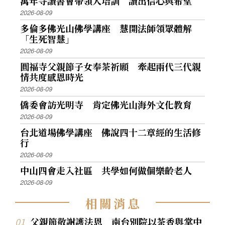
萬年寺讀書會帶領人培訓 讀出信心與希望
2026-08-09
多倫多佛光山佛學講座 慧開法師領眾體解
「生死智慧」
2026-08-09
圓福寺父親節子女奉茶祈願 牽起兩代三代親
情共度感恩時光
2026-08-09
僑委會訪光明寺 肯定佛光山海外文化教育
2026-08-09
台北道場佛學講座 佛說四十二章經的生活修
行
2026-08-09
中山四會走入社區 共學如何做個樂齡老人
2026-08-09
相
關
消
息
父親節敬謝護法恩 南台別院以茶香與掌中