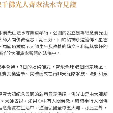
2千佛光人齊聚法水寺見證
日本佛光山法水寺隆重舉行，公園的設立是為紀念佛光山
大師人間佛教理念，期三好、四給精神永遠流傳。星雲
，周圍環繞展示大師生平及教義的碑文。和諧與寧靜的
徜徉於大師雋永智慧的法海中。
理事會議，7日的揭碑儀式，齊聚全球45個國家地區、
內外貴賓共襄盛舉。揭碑儀式在南非天龍隊擊鼓、法師和眾
星雲大師紀念公園的啟用意義深遠，佛光山是由大師所
。大師曾說，如果心中有人間佛教，時時奉行人間佛
理念落實在生活中，進而弘揚全球五大洲。除此之外，