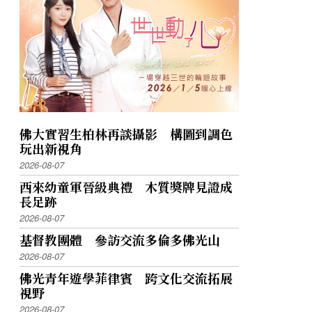
佛大實習生柏林再談攝影 構圖到調色
玩出新視角
2026-08-07
西來幼童軍晉級典禮 木質獎牌見證成
長足跡
2026-08-07
基督教團體 參訪交流多倫多佛光山
2026-08-07
佛光青年遊學菲律賓 跨文化交流拓展
視野
2026-08-07