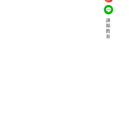
讀
報
教
育