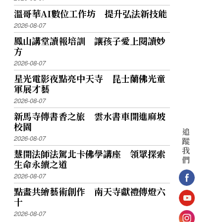
溫哥華AI數位工作坊 提升弘法新技能
2026-08-07
鳳山講堂讀報培訓 讓孩子愛上閱讀妙
方
2026-08-07
星光電影夜點亮中天寺 昆士蘭佛光童
軍展才藝
2026-08-07
新馬寺傳書香之旅 雲水書車開進麻坡
校園
追
2026-08-07
蹤
我
慧開法師法駕北卡佛學講座 領眾探索
們
生命永續之道
2026-08-07
點畫共繪藝術創作 南天寺獻禮傳燈六
十
2026-08-07