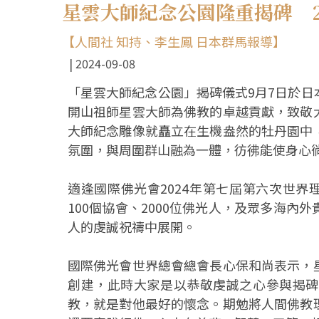
星雲大師紀念公園隆重揭碑 
【人間社 知持、李生鳳 日本群馬報導】
2024-09-08
「星雲大師紀念公園」揭碑儀式9月7日於
開山祖師星雲大師為佛教的卓越貢獻，致敬
大師紀念雕像就矗立在生機盎然的牡丹園中
氛圍，與周圍群山融為一體，彷彿能使身心
適逢國際佛光會2024年第七屆第六次世界
100個協會、2000位佛光人，及眾多海
人的虔誠祝禱中展開。
國際佛光會世界總會總會長心保和尚表示，
創建，此時大家是以恭敬虔誠之心參與揭碑
教，就是對他最好的懷念。期勉將人間佛教