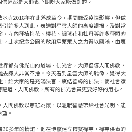
相信這都是大師衷心期盼大家能做到的。
水寺2018年在此落成至今，期間雖受疫情影響，但做
吸引許多人到此，表達對星雲大師的高度讚揚，及對當
廊，寺內種植梅花、櫻花、繡球花和牡丹等許多種類的
市。此次紀念公園的啟用承蒙眾人之力得以圓滿，由衷
世界都有佛光山的道場、佛光會，大師倡導人間佛教，
離去讓人非常不捨。今天看到星雲大師的雕像，覺得大
生，給大家的是充滿法喜、廣結善緣的佛法，使社會家
菩薩道、人間佛教，所有的佛光會員更要好好的用心。
，人間佛教以慈悲為懷，以溫暖智慧帶給社會光明。能
希望。
有30多年的情誼，他在博鰲建立博鰲禪寺，禪寺供奉的