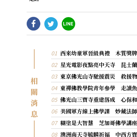
西來幼童軍晉級典禮 木質獎
星光電影夜點亮中天寺 昆士
東京佛光山寺馳援震災 救援
相
東禪佛教學院青年參學 走讀
關
佛光山三寶寺重建落成 心保
消
美國軍方線上佛學課 妙藏法
息
糊塗是大智慧 芝加哥佛學講
澳洲南天寺毓麟祈福 中西方