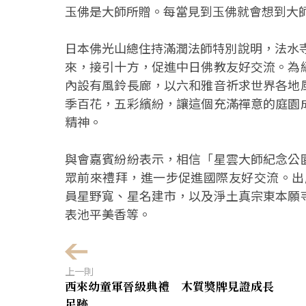
玉佛是大師所贈。每當見到玉佛就會想到大
日本佛光山總住持滿潤法師特別說明，法水寺
來，接引十方，促進中日佛教友好交流。為
內設有風鈴長廊，以六和雅音祈求世界各地
季百花，五彩繽紛，讓這個充滿禪意的庭園
精神。
與會嘉賓紛紛表示，相信「星雲大師紀念公
眾前來禮拜，進一步促進國際友好交流。出席有加
員星野寬、星名建市，以及淨土真宗東本願
表池平美香等。
上一則
西來幼童軍晉級典禮 木質獎牌見證成長
足跡