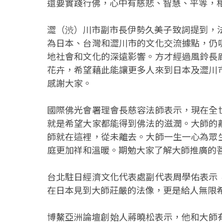
還要實踐行佛，心中有慈悲、智慧、平等，
澀（渋）川市副市長伊勢久美子致詞提到，法
為日本、台灣和澀川市的文化交流據點，仍
地社會和文化的深遠影響。方才經過風鈴長
花卉，希望藉此能讓更多人來到日本及澀川
感謝大家。
國際佛光會署理會長慈容法師表示，現在全
就是希望大家都能得到佛法的滋潤。大師的
師就在這裡，從未離去。大師一生一心為眾
庭更加祥和溫暖。期勉大家了解大師推廣的
台北駐日經濟文化代表處副代表周學佑表示
在日本見到大師莊嚴的法像，更是給人無限
博鰲亞洲論壇創始人蔣曉松表示，他和大師