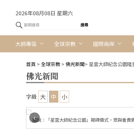
2026年08月08日 星期六
大師專區
全球宗教
國際兩岸
首頁
>
全球宗教
>
佛光新聞
>
星雲大師紀念公園隆
佛光新聞
大
中
小
字級
‹
及眾多海內
圖說：「星雲大師紀念公園」揭碑儀式，眾與會貴賓