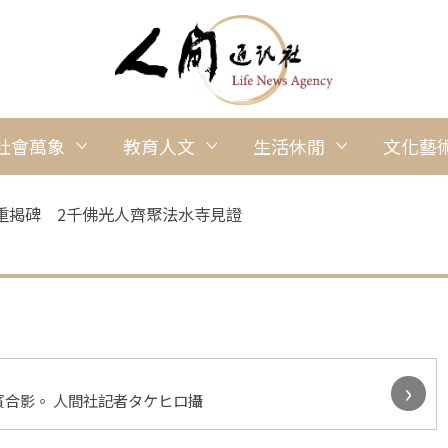
社會萬象
教育人文
生活休閒
文化藝
重揭碑 2千佛光人齊聚法水寺見證
›
合影。 人間社記者タケヒロ攝