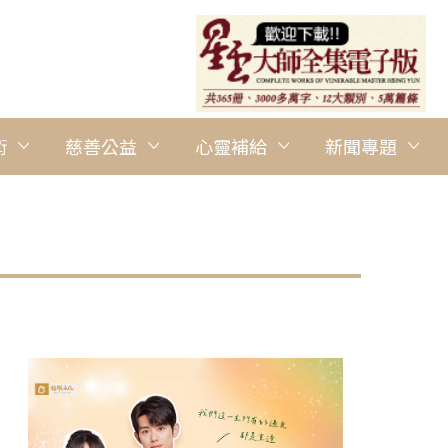
術
慈善公益
心靈補給
新聞專題
圖說：佛光山開山祖師星雲大師紀念雕像揭幕。 人間社記者林家禾