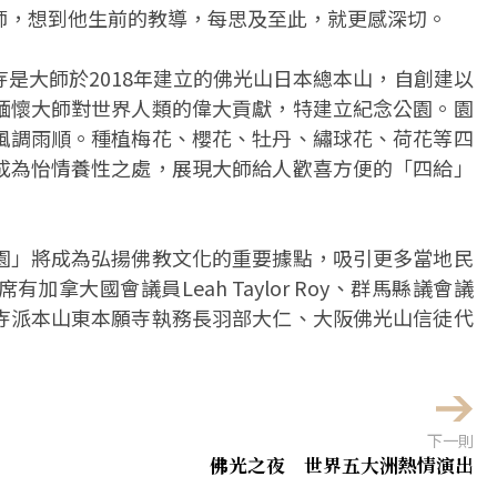
師，想到他生前的教導，每思及至此，就更感深切。
是大師於2018年建立的佛光山日本總本山，自創建以
緬懷大師對世界人類的偉大貢獻，特建立紀念公園。園
風調雨順。種植梅花、櫻花、牡丹、繡球花、荷花等四
成為怡情養性之處，展現大師給人歡喜方便的「四給」
園」將成為弘揚佛教文化的重要據點，吸引更多當地民
拿大國會議員Leah Taylor Roy、群馬縣議會議
寺派本山東本願寺執務長羽部大仁、大阪佛光山信徒代
下一則
佛光之夜 世界五大洲熱情演出