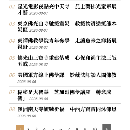
星光電影夜點亮中天寺 昆士蘭佛光童軍展
才藝
2026-08-07
東京佛光山寺馳援震災 救援物資送抵熊本
災區
2026-08-07
東禪佛教學院青年參學 走讀魚米之鄉拓展
視野
2026-08-07
佛光山三寶寺重建落成 心保和尚主法三皈
五戒
2026-08-07
美國軍方線上佛學課 妙藏法師談人間佛教
2026-08-06
糊塗是大智慧 芝加哥佛學講座「轉念成
智」
2026-08-06
澳洲南天寺毓麟祈福 中西方寶寶同沐佛恩
2026-08-06
1
2
3
4
5
6
7
8
9
10