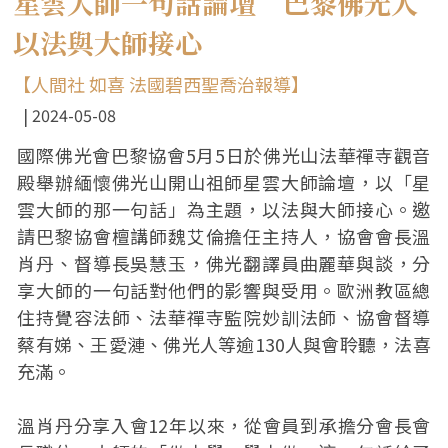
星雲大師一句話論壇 巴黎佛光人
以法與大師接心
【人間社 如喜 法國碧西聖喬治報導】
2024-05-08
國際佛光會巴黎協會5月5日於佛光山法華禪寺觀音
殿舉辦緬懷佛光山開山祖師星雲大師論壇，以「星
雲大師的那一句話」為主題，以法與大師接心。邀
請巴黎協會檀講師魏艾倫擔任主持人，協會會長溫
肖丹、督導長吳慧玉，佛光翻譯員曲麗華與談，分
享大師的一句話對他們的影響與受用。歐洲教區總
住持覺容法師、法華禪寺監院妙訓法師、協會督導
蔡有娣、王愛漣、佛光人等逾130人與會聆聽，法喜
充滿。
溫肖丹分享入會12年以來，從會員到承擔分會長會