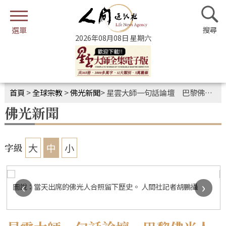
2026年08月08日 星期六
首頁
>
全球宗教
>
佛光新聞
>
星雲大師一句話論壇 巴黎佛光人以法與大師接心
佛光新聞
大
中
小
字級
‹
›
圖說：當天出席的佛光人合照留下歷史。 人間社記者胡鵬攝