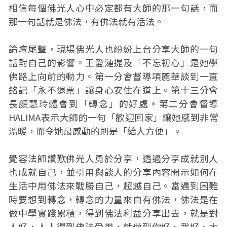
相信每個佛光人心中必定都有大師的那一句話，而
那一句話就是佛法，有佛法就有活法。
論壇尾聲，現場佛光人也紛紛上台分享大師的一句
話對自己的影響。王愛漣提及「不忘初心」是她學
佛路上向前的動力。第一分會督導項麗華談到一直
銘記「永不退票」讓身心安住在道上。第十三分會
長顏慧玲體會到「轉念」的好處。第二分會督導
HALIMA表示大師的一句「歡迎回家」讓她感到非常
溫暖，而令她最感動的則是「給人方便」。
覺容法師讚歎佛光人勇於分享，透過分享成就別人
也成就自己，並引用與談人的分享內容開示如何在
生活中用佛法來戰勝自己，超越自己。當遇到困難
時要想到轉念，轉念的力量來自有佛法，佛法是在
做中學實踐累積，得到佛法利益分享出去，就是對
人好，人人得到佛法受用，就做到你好、我好、大