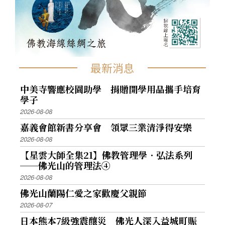
最新消息
中美寺響應校園助學 捐贈開學用品攜手培育
學子
2026-08-08
嘉義會館新書分享會 領眾三業清淨得安樂
2026-08-08
【星雲大師全集21】佛教管理學．弘法系列
──佛光山的管理法④
2026-08-08
佛光山蘭陽仁愛之家歡慶父親節
2026-08-07
日本熊本7級強震釀災 佛光人深入益城町賑