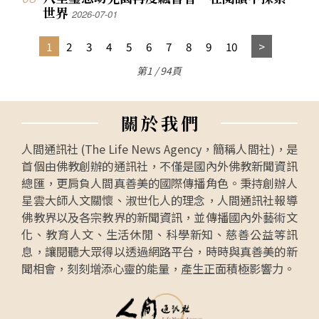
世界
2026-07-01
1
2
3
4
5
6
7
8
9
10
第1 / 94頁
關
於
我
們
人間通訊社 (The Life News Agency，簡稱人間社)，是
首個由佛教創辦的通訊社，不僅是國內外佛教新聞資訊
總匯，更肩負人間真善美的國際傳播角色。秉持創辦人
星雲大師人文關懷、淑世化人的理念，人間通訊社報導
佛教界以及各宗教界的新聞資訊，並傳播國內外藝術文
化、教育人文、生活休閒、科學新知、慈善公益等訊
息，讓閱聽大眾得以透過網路平台，時時與真善美的新
聞相會，刻刻增添心靈的能量，產生正面積極影響力。