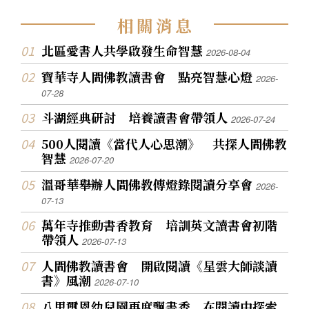
相
關
消
息
北區愛書人共學啟發生命智慧
2026-08-04
寶華寺人間佛教讀書會 點亮智慧心燈
2026-
07-28
斗湖經典研討 培養讀書會帶領人
2026-07-24
500人閱讀《當代人心思潮》 共探人間佛教
智慧
2026-07-20
溫哥華舉辦人間佛教傳燈錄閱讀分享會
2026-
07-13
萬年寺推動書香教育 培訓英文讀書會初階
帶領人
2026-07-13
人間佛教讀書會 開啟閱讀《星雲大師談讀
書》風潮
2026-07-10
八里璽恩幼兒園再度飄書香 在閱讀中探索