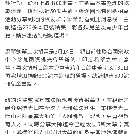
極行動，從府上取出60本書，並把每本書整理的乾
乾淨淨，還附送近50個書籤。張煥圓也特別把招募
活動分享到她的校友群；梁華釗看到此消息後，主
動贈送230多本包裝精美，將各類兒童及青少年書
籍，請張惠送到紐約道場。
梁華釗第二次捐書是3月14日，親自前往聯合國宗教
中心參加國際佛光會舉辦的「印度希望之村」論
壇，再次捐贈百餘本兒童書籍和百餘隻筆； 3月31日
再次增加捐贈300餘本到紐約道場。總計捐書600餘
冊兒童書籍。
紐約道場監院有霖法師親自接待梁華釗，並藉此之
緣介紹佛光山在全球五大洲弘法利生，秉持佛光山
開山祖師星雲大師的「人間佛教」理念，更重視教
育人才。同時分享大師迄今已經設立5所大學；其
中，菲律賓佛光山光明大學的前身是當地巡演戲劇