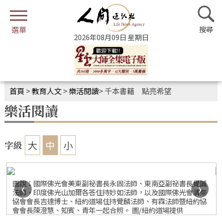
2026年08月09日 星期日
首頁
>
教育人文
>
樂活閱讀
>
千本書籍 點亮希望
樂活閱讀
大
中
小
字級
圖說：國際佛光會美東副祕書長永固法師、東南亞副祕書長覺誠
‹
›
法師、印度佛光山加爾各答住持妙如法師，以及國際佛光會清奈
協會會長吉達博士、紐約道場住持覺麟法師、有霖法師暨紐約協
會會長陳澄慧、知賓、青年一起合照。 圖/紐約道場提供