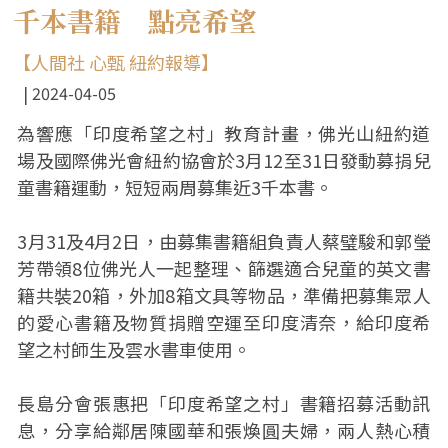
千本書籍 點亮希望
【人間社 心甄 紐約報導】
2024-04-05
為響應「印度希望之村」教育計畫，佛光山紐約道
場及國際佛光會紐約協會於3月12至31日發動募捐兒
童書籍運動，短短兩周募集近3千本書。
3月31及4月2日，由募集書籍組負責人蔡璧駿和郭瑩
芳帶領8位佛光人一起整理、篩選適合兒童的英文書
籍共裝20箱，外加8箱文具等物品，準備把募集眾人
的愛心書籍及物質捐贈空運至印度清奈，給印度希
望之村師生及雲水書車使用。
長島分會張惠把「印度希望之村」書籍招募活動訊
息，分享給鄰居陳國華和張煥圓夫婦，兩人熱心積