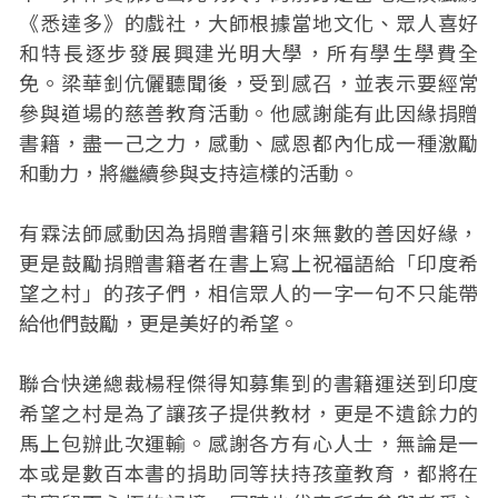
《悉達多》的戲社，大師根據當地文化、眾人喜好
和特長逐步發展興建光明大學，所有學生學費全
免。梁華釗伉儷聽聞後，受到感召，並表示要經常
參與道場的慈善教育活動。他感謝能有此因緣捐贈
書籍，盡一己之力，感動、感恩都內化成一種激勵
和動力，將繼續參與支持這樣的活動。
有霖法師感動因為捐贈書籍引來無數的善因好緣，
更是鼓勵捐贈書籍者在書上寫上祝福語給「印度希
望之村」的孩子們，相信眾人的一字一句不只能帶
給他們鼓勵，更是美好的希望。
聯合快递總裁楊程傑得知募集到的書籍運送到印度
希望之村是為了讓孩子提供教材，更是不遺餘力的
馬上包辦此次運輸。感謝各方有心人士，無論是一
本或是數百本書的捐助同等扶持孩童教育，都將在