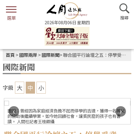
2026年08月06日 星期四
首頁
>
國際兩岸
>
國際新聞
>
聯合國平行論壇之五：停學受資助 回饋貧民教育
國際新聞
大
中
小
字級
‹
›
圖說：曾經因為家庭經濟負擔不起而停學的吉達，獲得一名神父
的協助後繼續學業。如今她回饋社會，讓貧民窟的孩子也有書
讀。 人間社記者王桂卿攝