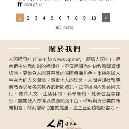
作
2026-07-10
1
2
3
4
5
6
7
8
9
10
第1 / 43頁
關
於
我
們
人間通訊社 (The Life News Agency，簡稱人間社)，是
首個由佛教創辦的通訊社，不僅是國內外佛教新聞資訊
總匯，更肩負人間真善美的國際傳播角色。秉持創辦人
星雲大師人文關懷、淑世化人的理念，人間通訊社報導
佛教界以及各宗教界的新聞資訊，並傳播國內外藝術文
化、教育人文、生活休閒、科學新知、慈善公益等訊
息，讓閱聽大眾得以透過網路平台，時時與真善美的新
聞相會，刻刻增添心靈的能量，產生正面積極影響力。