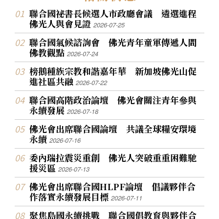
聯合國祕書長候選人市政廳會議 遴選進程
佛光人與會見證
2026-07-25
聯合國氣候諮詢會 佛光青年童軍傳遞人間
佛教觀點
2026-07-24
榜鵝種族宗教和諧嘉年華 新加坡佛光山促
進社區共融
2026-07-22
聯合國高階政治論壇 佛光會關注青年參與
永續發展
2026-07-18
佛光會出席聯合國論壇 共議全球糧安環境
永續
2026-07-16
委內瑞拉震災重創 佛光人突破重重困難馳
援災區
2026-07-13
佛光會出席聯合國HLPF論壇 倡議夥伴合
作落實永續發展目標
2026-07-11
聚焦島國永續挑戰 聯合國倡教育與夥伴合