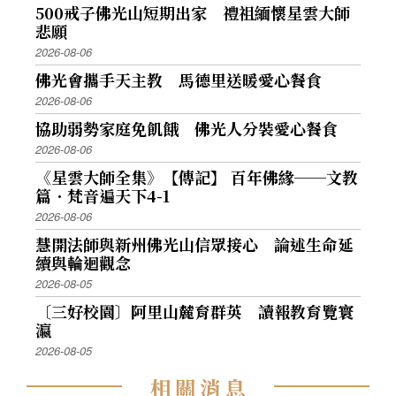
500戒子佛光山短期出家 禮祖緬懷星雲大師
悲願
2026-08-06
佛光會攜手天主教 馬德里送暖愛心餐食
2026-08-06
協助弱勢家庭免飢餓 佛光人分裝愛心餐食
2026-08-06
《星雲大師全集》【傳記】 百年佛緣──文教
篇．梵音遍天下4-1
2026-08-06
慧開法師與新州佛光山信眾接心 論述生命延
續與輪迴觀念
2026-08-05
〔三好校園〕阿里山麓育群英 讀報教育覽寰
瀛
2026-08-05
相
關
消
息