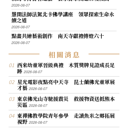
2026-08-07
慧開法師法駕北卡佛學講座 領眾探索生命永
續之道
2026-08-07
點畫共繪藝術創作 南天寺獻禮傳燈六十
2026-08-07
相
關
消
息
西來幼童軍晉級典禮 木質獎牌見證成長足
跡
2026-08-07
星光電影夜點亮中天寺 昆士蘭佛光童軍展
才藝
2026-08-07
東京佛光山寺馳援震災 救援物資送抵熊本
災區
2026-08-07
東禪佛教學院青年參學 走讀魚米之鄉拓展
視野
2026-08-07