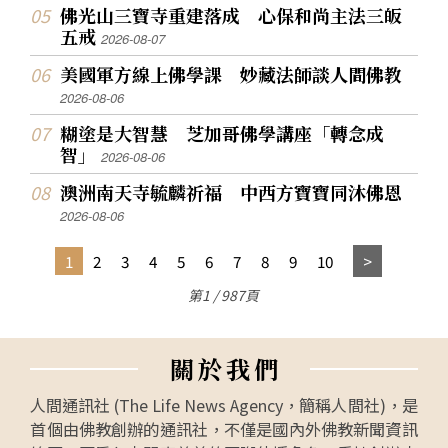
佛光山三寶寺重建落成 心保和尚主法三皈
五戒
2026-08-07
美國軍方線上佛學課 妙藏法師談人間佛教
2026-08-06
糊塗是大智慧 芝加哥佛學講座「轉念成
智」
2026-08-06
澳洲南天寺毓麟祈福 中西方寶寶同沐佛恩
2026-08-06
1
2
3
4
5
6
7
8
9
10
第1 / 987頁
關
於
我
們
人間通訊社 (The Life News Agency，簡稱人間社)，是
首個由佛教創辦的通訊社，不僅是國內外佛教新聞資訊