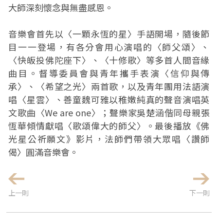
大師深刻懷念與無盡感恩。
音樂會首先以〈一顆永恆的星〉手語開場，隨後節
目一一登場，有各分會用心演唱的〈師父頌〉、
〈快皈投佛陀座下〉、〈十修歌〉等多首人間音緣
曲目。督導委員會與青年攜手表演〈信仰與傳
承〉、〈希望之光〉兩首歌，以及青年團用法語演
唱〈星雲〉、善童魏可雅以稚嫩純真的聲音演唱英
文歌曲〈We are one〉；聲樂家吳楚涵偕同母親張
恆華傾情獻唱〈歌頌偉大的師父〉。最後播放《佛
光星公祈願文》影片，法師們帶領大眾唱〈讚師
偈〉圓滿音樂會。
上一則
下一則