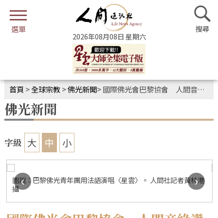
2026年08月08日 星期六
首頁
>
全球宗教
>
佛光新聞
>
國際佛光會巴黎協會 人間音緣讚頌音樂會緬懷星雲大師
佛光新聞
大
中
小
字級
‹
›
圖說：巴黎佛光青年團用法語演唱〈星雲〉。 人間社記者黃林港
攝