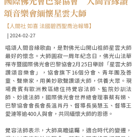
國際佛光會巴黎協會 人間音緣讚
頌音樂會緬懷星雲大師
【人間社 如喜 法國碧西聖喬治報導】
2024-02-27
唱頌人間音緣歌曲，是對佛光山開山祖師星雲大師
最好的懷念。大師圓寂一周年紀念日，佛光山法華
禪寺暨國際佛光會巴黎協會2月25日舉辦「星雲大師
讚頌音樂會」，協會旗下16個分會、青年團及善
童、聲樂家，用美妙歌聲讚頌大師，供養大眾。現
場貴賓有歐洲教區總住持覺容法師、監院妙訓法
師、妙達法師，國際佛光會世界總會理事蔡有娣、
巴黎協會會長會長溫肖丹、督導長吳慧玉、督導王
愛漣等逾400人與會，共同緬懷大師的恩德。
覺容法師表示，大師高瞻遠矚，適合時代的變遷，