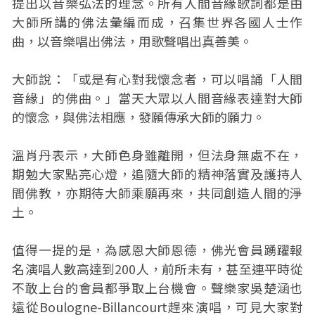
提出以音樂弘法的理念。所有人間音緣歌詞都是由
大師所講的佛法彙編而成，召集世界各國人士作
曲，以音樂唱出佛法，用歌聲唱出真善美。
大師說：「或是有心對我懷念者，可以唱誦「人間
音緣」的佛曲。」當天大眾以人間音緣表達對大師
的懷念，與佛法相應，發願傳承大師的願力。
溫肖丹表示，大師色身雖離開，但法身無處不在，
期勉大家點亮心燈，追隨大師的精神落實及護持人
間佛教，亦期待大師乘願再來，共同創造人間的淨
土。
值得一提的是，為感恩大師恩德，佛光會員踴躍報
名演唱人數高達到200人，前所未有，甚至連平時從
不敢上台的會員都爭取上台機會。聲樂家吳楚涵也
遠從Boulogne-Billancourt趕來演唱，可見大家對