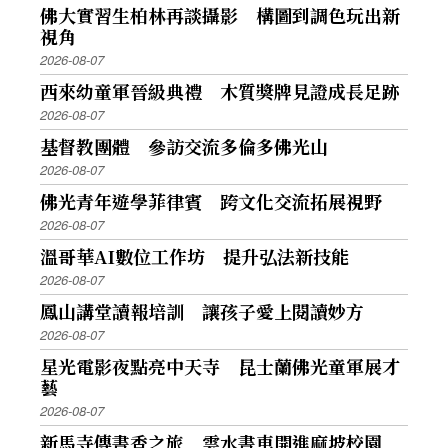
佛大實習生柏林再談攝影 構圖到調色玩出新
視角
2026-08-07
西來幼童軍晉級典禮 木質獎牌見證成長足跡
2026-08-07
基督教團體 參訪交流多倫多佛光山
2026-08-07
佛光青年遊學菲律賓 跨文化交流拓展視野
2026-08-07
溫哥華AI數位工作坊 提升弘法新技能
2026-08-07
鳳山講堂讀報培訓 讓孩子愛上閱讀妙方
2026-08-07
星光電影夜點亮中天寺 昆士蘭佛光童軍展才
藝
2026-08-07
新馬寺傳書香之旅 雲水書車開進麻坡校園