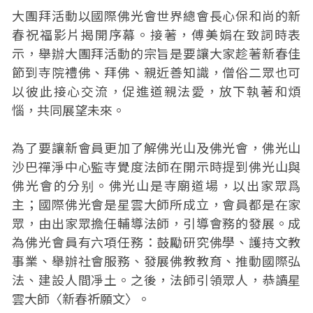
大團拜活動以國際佛光會世界總會長心保和尚的新
春祝福影片揭開序幕。接著，傅美娟在致詞時表
示，舉辦大團拜活動的宗旨是要讓大家趁著新春佳
節到寺院禮佛、拜佛、親近善知識，僧俗二眾也可
以彼此接心交流，促進道親法愛，放下執著和煩
惱，共同展望未來。
為了要讓新會員更加了解佛光山及佛光會，佛光山
沙巴禪淨中心監寺覺度法師在開示時提到佛光山與
佛光會的分别。佛光山是寺廟道場，以出家眾爲
主；國際佛光會是星雲大師所成立，會員都是在家
眾，由出家眾擔任輔導法師，引導會務的發展。成
為佛光會員有六項任務：鼓勵研究佛學、護持文教
事業、舉辦社會服務、發展佛教教育、推動國際弘
法、建設人間凈土。之後，法師引領眾人，恭讀星
雲大師〈新春祈願文〉。