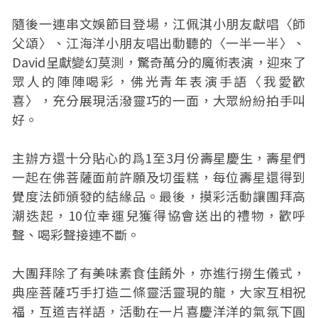
隨後一連串文娛節目登場，江佩淇小朋友獻唱〈師
父頌〉、江海洋小朋友唱出動聽的〈一半一半〉、
David呈獻變幻莫測，驚奇萬分的魔術表演，迎來了
眾人的陣陣喝彩，佛光青年表演手語〈我愛歡
喜〉，充分展現活潑靈巧的一面，大眾紛紛拍手叫
好。
主辦方還十分貼心的爲1至3月份壽星慶生，壽星們
一起在佛菩薩面前許願及切蛋糕，每位壽星還得到
覺度法師頒發的結緣品。最後，摸彩活動讓團拜高
潮迭起，10位幸運兒獲得協會送出的禮物，歡呼
聲、喝彩聲接連不斷。
大團拜除了有美味素食佳餚外，亦進行撈生儀式，
典座菩薩巧手打造二條靈活靈現的龍，大家互相祝
福，互道吉祥語，活動在一片喜慶洋洋的氣氛下圓