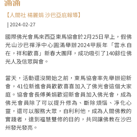
滿滿
【人間社 楊麗娟 沙巴亞庇報導】
2024-02-27
國際佛光會馬來西亞東馬協會於2月25日早上，假佛
光山沙巴禪淨中心圓滿舉辦2024甲辰年「雲水自
在，祥和歡喜」新春大團拜，成功吸引了140餘位佛
光人及信眾與會。
當天，活動還沒開始之前，東馬協會率先舉辦迎新
會，41位新進會員歡歡喜喜加入了佛光會這個大家
庭。協會會長傅美娟歡迎新會員加入佛光會，成為
佛光會員除了可以提升修為、斷除煩惱、凈化心
靈，還可以服務大眾，自利利他，成為人間佛教的
實踐者，達到福慧雙修的目的，共同讓佛教在沙巴
州發光發亮。