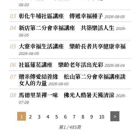
08-03
彰化牛埔社區講座 傳遞幸福種子
2026-08-05
新店第二分會幸福講座 共築樂活人生
2026-
08-05
大寮幸福生活講座 樂齡長者共享健康幸福
2026-08-05
社區蓮花講座 樂齡老年活出光彩
2026-08-04
贈米傳愛結善緣 松山第二分會幸福講座談
女人的力量
2026-08-03
馬德里茶禪一味 佛光人酷暑天獲清涼
2026-
07-28
1
2
3
4
5
6
7
8
9
10
第1 / 485頁