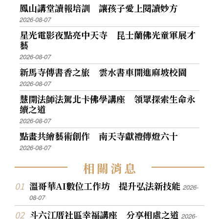
鳳山講堂讀報培訓 讓孩子愛上閱讀妙方
2026-08-07
星光電影夜點亮中天寺 昆士蘭佛光童軍展才
藝
2026-08-07
新馬寺傳書香之旅 雲水書車開進麻坡校園
2026-08-07
慧開法師法駕北卡佛學講座 領眾探索生命永
續之道
2026-08-07
點畫共繪藝術創作 南天寺獻禮傳燈六十
2026-08-07
相
關
消
息
溫哥華AI數位工作坊 提升弘法新技能
2026-
08-07
斗六江厝社區幸福講座 分享相處之道
2026-