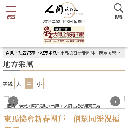
2026年08月08日 星期六
首頁
>
社會萬象
>
地方采風
>
東馬協會新春團拜 僧眾同樂祝福滿滿
地方采風
大
中
小
字級
‹
›
圖說：佛光大團拜活動大合照。 人間社記者謝寳玉攝
東馬協會新春團拜 僧眾同樂祝福