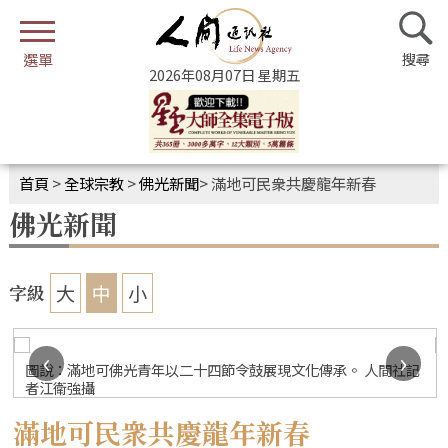
2026年08月07日 星期五
首頁
>
全球宗教
>
佛光新聞
>
滿地可民衆共慶龍年新春
佛光新聞
大
中
小
字級
‹
›
圖說：滿地可佛光青年以二十四節令鼓展現文化傳承。 人間社記
者江衛強攝
滿地可民衆共慶龍年新春