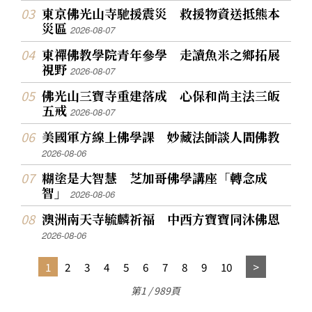
東京佛光山寺馳援震災 救援物資送抵熊本
災區
2026-08-07
東禪佛教學院青年參學 走讀魚米之鄉拓展
視野
2026-08-07
佛光山三寶寺重建落成 心保和尚主法三皈
五戒
2026-08-07
美國軍方線上佛學課 妙藏法師談人間佛教
2026-08-06
糊塗是大智慧 芝加哥佛學講座「轉念成
智」
2026-08-06
澳洲南天寺毓麟祈福 中西方寶寶同沐佛恩
2026-08-06
1
2
3
4
5
6
7
8
9
10
第1 / 989頁