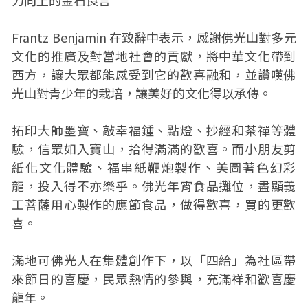
力向上的金石良言
Frantz Benjamin 在致辭中表示，感謝佛光山對多元
文化的推廣及對當地社會的貢獻，將中華文化帶到
西方，讓大眾都能感受到它的歡喜融和，並讚嘆佛
光山對青少年的栽培，讓美好的文化得以承傳。
拓印大師墨寶、敲幸福鍾、點燈、抄經和茶禪等體
驗，信眾如入寶山，拾得滿滿的歡喜。而小朋友剪
紙化文化體驗、福串紙鞭炮製作、美圖著色幻彩
龍，投入得不亦樂乎。佛光年宵食品攤位，盡顯義
工菩薩用心製作的應節食品，做得歡喜，買的更歡
喜。
滿地可佛光人在集體創作下，以「四給」為社區帶
來節日的喜慶，民眾熱情的參與，充滿祥和歡喜慶
龍年。