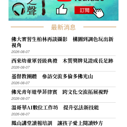
最新消息
佛大實習生柏林再談攝影 構圖到調色玩出新
視角
2026-08-07
西來幼童軍晉級典禮 木質獎牌見證成長足跡
2026-08-07
基督教團體 參訪交流多倫多佛光山
2026-08-07
佛光青年遊學菲律賓 跨文化交流拓展視野
2026-08-07
溫哥華AI數位工作坊 提升弘法新技能
2026-08-07
鳳山講堂讀報培訓 讓孩子愛上閱讀妙方