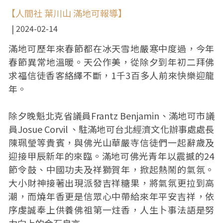
【人間社 葉川山 滿地可報導】
2024-02-14
滿地可歷年來春節都在冰天雪地嚴寒中度過，今年
春節異常地溫暖。天公作美，從除夕到年初二拜佛
求福信徒香客絡繹不斷，1千3百多人前來快樂迎龍
年。
除夕晚魁北克省議員Frantz Benjamin、滿地可市議
員Josue Corvil 、駐滿地可台北經濟文化辦事處處長
陳珮瑩等貴賓，與佛光山華嚴寺信徒們一起辭歲及
迎接甲辰新年的來臨。滿地可佛光青年以震撼的24
節令鼓、中國功夫及祥獅賀年，掀起熱鬧的氣氛。
大小財神接著出現派發吉祥糖果，將氣氛更拉到高
潮，而燒年香更是信眾心中帶給來年平安吉祥，依
序虔誠奉上供養佛祖第一炷香，人生卜事法語是努