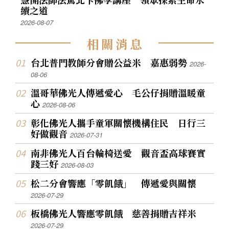
續之道
2026-08-07
相
關
消
息
台北普門教師分會贈公益米 嘉惠弱勢
2026-
08-06
溫哥華佛光人傳遞愛心 毛公仔捐贈溫暖童
心
2026-08-06
彰化佛光人攜手童軍關懷機構住民 日行三
好做觀音
2026-07-31
南非佛光人百台輪椅送愛 觀音盃高球賽實
踐三好
2026-08-03
松二分會響應「零飢餓」 傳遞愛與關懷
2026-07-29
板橋佛光人響應零飢餓 慈善捐贈吉祥米
2026-07-29