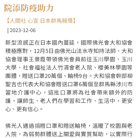
院添防疫助力
【人間社 心宣 日本群馬報導】
2023-12-06
新型流感正在日本國內蔓延，國際佛光會大和協會
積極應對，12月5日由佛光山法水寺知持法師、大和
協會理事王景霞帶領佛光會員前往玉川學園、玉川
大學、社會福祉法人竹清會老人院、櫻美林學園等
團體，贈送口罩20萬個、輪椅9台。大和協會幹部柳
聖吉也代表大和協會贈送口罩6萬個至群馬縣涉川市
當地介護中心，這批口罩將為社會帶來額外的防
護，讓師生、老人們在學習和工作、生活中，更安
心、更有信心。
佛光人通過捐贈口罩和贈送輪椅，溫暖了校園與老
人院，為弱勢群體送上關愛與實質幫助，以實際行