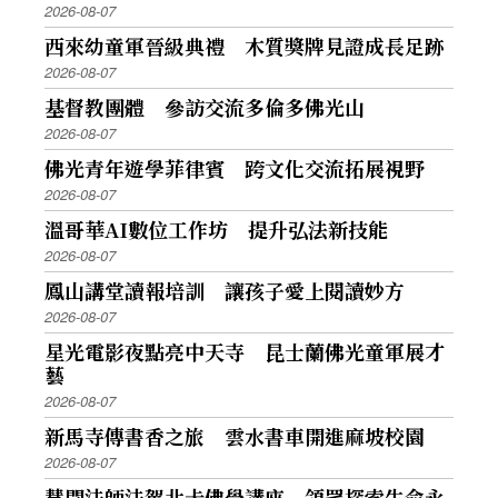
2026-08-07
西來幼童軍晉級典禮 木質獎牌見證成長足跡
2026-08-07
基督教團體 參訪交流多倫多佛光山
2026-08-07
佛光青年遊學菲律賓 跨文化交流拓展視野
2026-08-07
溫哥華AI數位工作坊 提升弘法新技能
2026-08-07
鳳山講堂讀報培訓 讓孩子愛上閱讀妙方
2026-08-07
星光電影夜點亮中天寺 昆士蘭佛光童軍展才
藝
2026-08-07
新馬寺傳書香之旅 雲水書車開進麻坡校園
2026-08-07
慧開法師法駕北卡佛學講座 領眾探索生命永