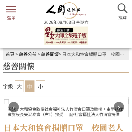
2026年08月08日 星期六
首頁
>
慈善公益
>
慈善關懷
>
日本大和協會捐贈口罩 校園老人院添防疫助力
慈善關懷
大
中
小
字級
‹
›
圖說：大和協會致贈社會福祉法人竹清會口罩及輪椅，由常務理
事施設長矢沢泰實（右1）接受。 圖/社會福祉法人竹清會提供
日本大和協會捐贈口罩 校園老人