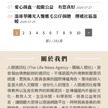
愛心捐血一起做公益 有您真好
2026-07-27
溫哥華佛光人響應毛公仔捐贈 傳遞社區溫
暖
2026-07-25
1
2
3
4
5
6
7
8
9
10
第1 / 281頁
關
於
我
們
人間通訊社 (The Life News Agency，簡稱人間社)，是
首個由佛教創辦的通訊社，不僅是國內外佛教新聞資訊
總匯，更肩負人間真善美的國際傳播角色。秉持創辦人
星雲大師人文關懷、淑世化人的理念，人間通訊社報導
佛教界以及各宗教界的新聞資訊，並傳播國內外藝術文
化、教育人文、生活休閒、科學新知、慈善公益等訊
息，讓閱聽大眾得以透過網路平台，時時與真善美的新
聞相會，刻刻增添心靈的能量，產生正面積極影響力。