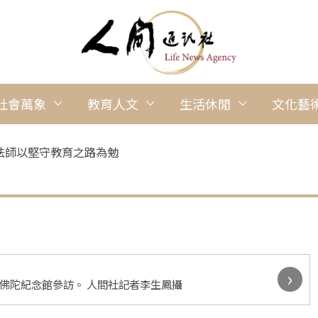
社會萬象
教育人文
生活休閒
文化藝
法師以堅守教育之路為勉
›
至佛陀紀念館參訪。 人間社記者李生鳳攝