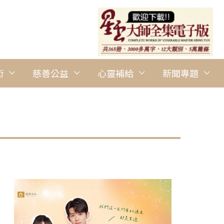
術
慈善公益
心靈補給
新聞專題
圖說：慈惠法師(左)致贈星雲大師著作《人間佛教佛陀本懷》，予僧