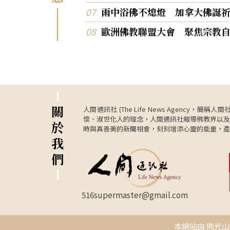
雨中浴佛不熄燈 加拿大佛誕
歐洲佛教聯盟大會 聚焦宗教
關
人間通訊社 (The Life News Age
懷、淑世化人的理念，人間通訊社報導佛教界以及
於
時與真善美的新聞相會，刻刻增添心靈的能量，產
我
們
516supermaster@gmail.com
本網站由 佛光山資訊