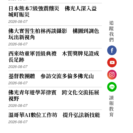
日本熊本7級強震釀災 佛光人深入益
城町賑災
2026-08-07
追
蹤
佛大實習生柏林再談攝影 構圖到調色
我
玩出新視角
們
2026-08-07
西來幼童軍晉級典禮 木質獎牌見證成
長足跡
2026-08-07
基督教團體 參訪交流多倫多佛光山
2026-08-07
佛光青年遊學菲律賓 跨文化交流拓展
讀
視野
報
2026-08-07
教
溫哥華AI數位工作坊 提升弘法新技能
育
2026-08-07