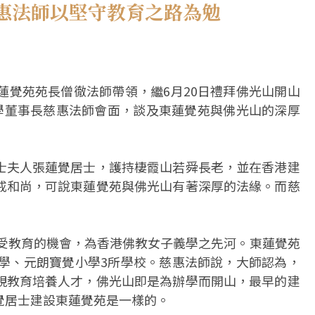
惠法師以堅守教育之路為勉
蓮覺苑苑長僧徹法師帶領，繼6月20日禮拜佛光山開山
大學董事長慈惠法師會面，談及東蓮覺苑與佛光山的深厚
士夫人張蓮覺居士，護持棲霞山若舜長老，並在香港建
戒和尚，可說東蓮覺苑與佛光山有著深厚的法緣。而慈
童受教育的機會，為香港佛教女子義學之先河。東蓮覺苑
小學、元朗寶覺小學3所學校。慈惠法師說，大師認為，
視教育培養人才，佛光山即是為辦學而開山，最早的建
覺居士建設東蓮覺苑是一樣的。