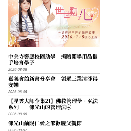
中美寺響應校園助學 捐贈開學用品攜
手培育學子
2026-08-08
嘉義會館新書分享會 領眾三業清淨得
安樂
2026-08-08
【星雲大師全集21】佛教管理學．弘法
系列──佛光山的管理法④
2026-08-08
佛光山蘭陽仁愛之家歡慶父親節
2026-08-07