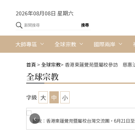
2026年08月08日 星期六
大師專區
全球宗教
國際兩岸
首頁
>
全球宗教
>
香港東蓮覺苑暨屬校參訪 慈惠
全球宗教
大
中
小
字級
‹
鳳攝
圖說：香港東蓮覺苑暨屬校台灣交流團，6月21日