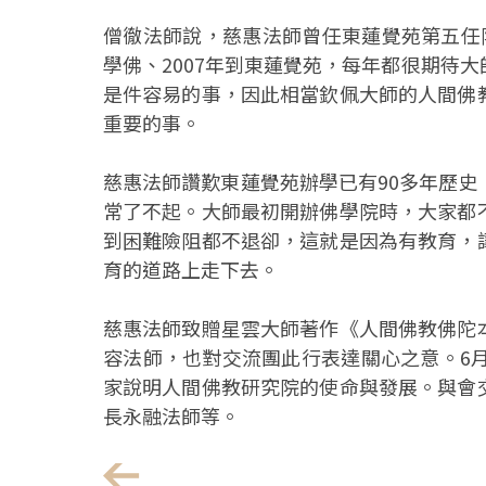
僧徹法師說，慈惠法師曾任東蓮覺苑第五任
學佛、2007年到東蓮覺苑，每年都很期待
是件容易的事，因此相當欽佩大師的人間佛
重要的事。
慈惠法師讚歎東蓮覺苑辦學已有90多年歷
常了不起。大師最初開辦佛學院時，大家都
到困難險阻都不退卻，這就是因為有教育，
育的道路上走下去。
慈惠法師致贈星雲大師著作《人間佛教佛陀
容法師，也對交流團此行表達關心之意。6
家說明人間佛教研究院的使命與發展。與會
長永融法師等。