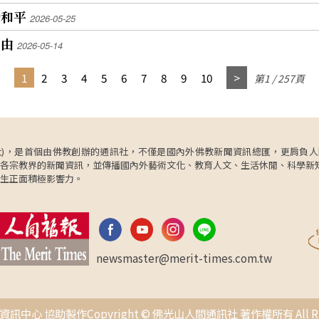
祈和平
2026-05-25
自由
2026-05-14
1
2
3
4
5
6
7
8
9
10
第1 / 257頁
ncy，簡稱人間社)，是首個由佛教創辦的通訊社，不僅是國內外佛教新聞資訊總匯，
各宗教界的新聞資訊，並傳播國內外藝術文化、教育人文、生活休閒、科學新
生正面積極影響力。
newsmaster@merit-times.com.tw
中心 協助製作Copyright © 佛光山人間通訊社 著作權所有 All Right