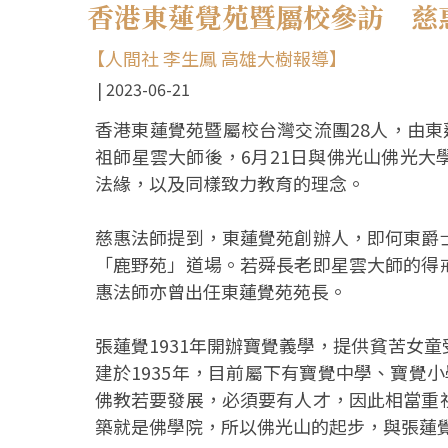
香港東蓮覺苑暨屬校參訪 慈
【人間社 李生鳳 高雄大樹報導】
2023-06-21
香港東蓮覺苑暨屬校台灣交流團28人，由東
祖師星雲大師後，6月21日與佛光山佛光
法緣，以及同樣致力教育的理念。
慈惠法師提到，東蓮覺苑創辦人，即何東爵
「鹿野苑」道場。若舜長老即星雲大師的得
惠法師亦曾出任東蓮覺苑苑長。
張蓮覺1931年開辦寶覺義學，提供貧苦女
建於1935年，目前屬下有寶覺中學、寶覺
佛教若要發展，必須要有人才，因此相當重
築就是佛學院，所以佛光山的起步，與張蓮