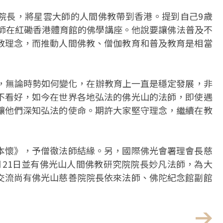
院長，將星雲大師的人間佛教帶到香港。提到自己9歲
大師在紅磡香港體育館的佛學講座。他說要讓佛法普及不
教理念，而推動人間佛教、僧伽教育和普及教育是相當
史，無論時勢如何變化，在辦教育上一直是穩定發展，非
不看好，如今在世界各地弘法的佛光山的法師，即使遇
讓他們深知弘法的使命。期許大家堅守理念，繼續在教
本懷》，予僧徹法師結緣。另，國際佛光會署理會長慈
月21日並有佛光山人間佛教研究院院長妙凡法師，為大
交流尚有佛光山慈善院院長依來法師、佛陀紀念館副館