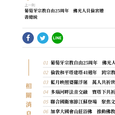
上一則
葡萄牙宗教自由25周年 佛光人貝倫宮贈
書總統
葡萄牙宗教自由25周年 佛光
倫敦和平塔建塔41週年 跨宗
藍月映照婆羅浮屠 萬人共祈
相
多瑙河畔法音交融 寶塔下共
關
聯合國衛塞節江蘇登場 聚焦
消
加拿大國會山莊浴佛 推動佛
息