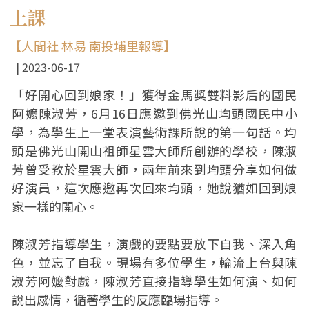
上課
【人間社 林易 南投埔里報導】
2023-06-17
「好開心回到娘家！」獲得金馬獎雙料影后的國民
阿嬤陳淑芳，6月16日應邀到佛光山均頭國民中小
學，為學生上一堂表演藝術課所說的第一句話。均
頭是佛光山開山祖師星雲大師所創辦的學校，陳淑
芳曾受教於星雲大師，兩年前來到均頭分享如何做
好演員，這次應邀再次回來均頭，她說猶如回到娘
家一樣的開心。
陳淑芳指導學生，演戲的要點要放下自我、深入角
色，並忘了自我。現場有多位學生，輪流上台與陳
淑芳阿嬤對戲，陳淑芳直接指導學生如何演、如何
說出感情，循著學生的反應臨場指導。