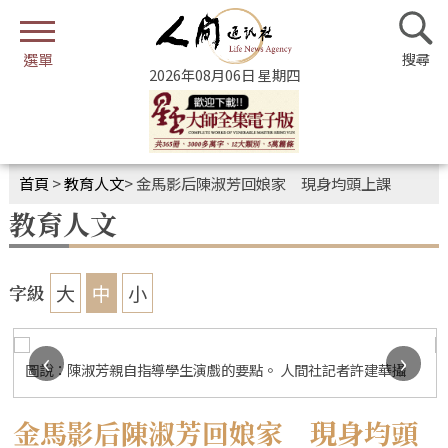
2026年08月06日 星期四
首頁
>
教育人文
>
金馬影后陳淑芳回娘家 現身均頭上課
教育人文
大
中
小
字級
‹
›
圖說：陳淑芳親自指導學生演戲的要點。 人間社記者許建華攝
金馬影后陳淑芳回娘家 現身均頭