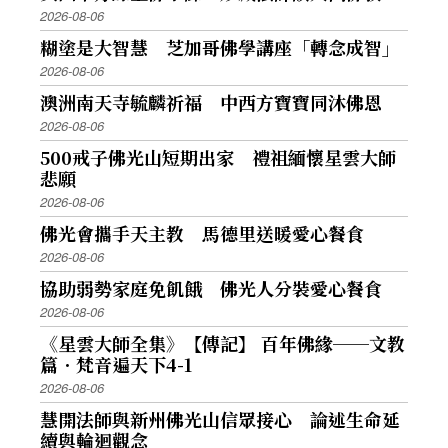
2026-08-06
糊塗是大智慧 芝加哥佛學講座「轉念成智」
2026-08-06
澳洲南天寺毓麟祈福 中西方寶寶同沐佛恩
2026-08-06
500戒子佛光山短期出家 禮祖緬懷星雲大師
悲願
2026-08-06
佛光會攜手天主教 馬德里送暖愛心餐食
2026-08-06
協助弱勢家庭免飢餓 佛光人分裝愛心餐食
2026-08-06
《星雲大師全集》【傳記】 百年佛緣──文教
篇．梵音遍天下4-1
2026-08-06
慧開法師與新州佛光山信眾接心 論述生命延
續與輪迴觀念