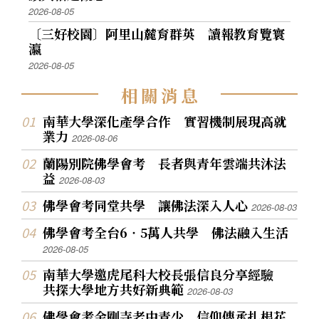
2026-08-05
〔三好校園〕阿里山麓育群英 讀報教育覽寰
瀛
2026-08-05
相
關
消
息
南華大學深化產學合作 實習機制展現高就
業力
2026-08-06
蘭陽別院佛學會考 長者與青年雲端共沐法
益
2026-08-03
佛學會考同堂共學 讓佛法深入人心
2026-08-03
佛學會考全台6‧5萬人共學 佛法融入生活
2026-08-05
南華大學邀虎尾科大校長張信良分享經驗
共探大學地方共好新典範
2026-08-03
佛學會考金剛寺老中青少 信仰傳承扎根花