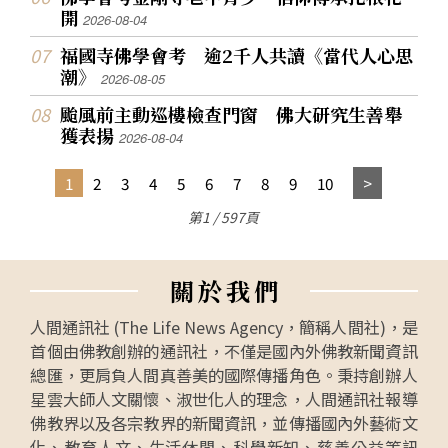
開
2026-08-04
福國寺佛學會考 逾2千人共讀《當代人心思
潮》
2026-08-05
颱風前主動巡樓檢查門窗 佛大研究生善舉
獲表揚
2026-08-04
1
2
3
4
5
6
7
8
9
10
第1 / 597頁
關
於
我
們
人間通訊社 (The Life News Agency，簡稱人間社)，是
首個由佛教創辦的通訊社，不僅是國內外佛教新聞資訊
總匯，更肩負人間真善美的國際傳播角色。秉持創辦人
星雲大師人文關懷、淑世化人的理念，人間通訊社報導
佛教界以及各宗教界的新聞資訊，並傳播國內外藝術文
化、教育人文、生活休閒、科學新知、慈善公益等訊