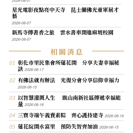
2026-08-07
星光電影夜點亮中天寺 昆士蘭佛光童軍展才
藝
2026-08-07
新馬寺傳書香之旅 雲水書車開進麻坡校園
2026-08-07
相
關
消
息
彰化市里民集會所蓮花開 分享夫妻幸福秘
訣
2026-06-17
有佛法就有辦法 光復分會分享信仰幸福力
2026-06-15
以智慧灌溉人生 旗山南新社區傳遞幸福能
量
2026-06-16
三寶寺端午義賣素粽 齊心護持建寺
2026-06-16
蓮花綻開永富里 預防失智齊加油
2026-06-15