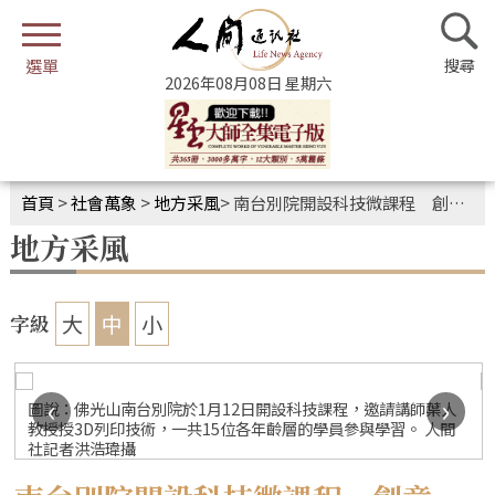
2026年08月08日 星期六
首頁
>
社會萬象
>
地方采風
>
南台別院開設科技微課程 創意DIY製作3D名牌與春聯
地方采風
大
中
小
字級
‹
›
圖說：佛光山南台別院於1月12日開設科技課程，邀請講師葉人
教授授3D列印技術，一共15位各年齡層的學員參與學習。 人間
社記者洪浩瑋攝