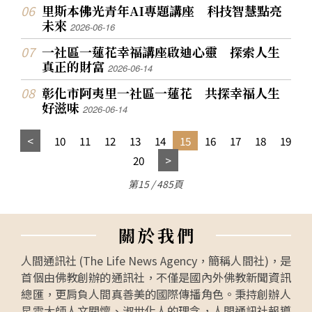
里斯本佛光青年AI專題講座 科技智慧點亮
未來
2026-06-16
一社區一蓮花幸福講座啟迪心靈 探索人生
真正的財富
2026-06-14
彰化市阿夷里一社區一蓮花 共探幸福人生
好滋味
2026-06-14
10
11
12
13
14
15
16
17
18
19
20
第15 / 485頁
關
於
我
們
人間通訊社 (The Life News Agency，簡稱人間社)，是
首個由佛教創辦的通訊社，不僅是國內外佛教新聞資訊
總匯，更肩負人間真善美的國際傳播角色。秉持創辦人
星雲大師人文關懷、淑世化人的理念，人間通訊社報導