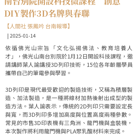
南台別院開設科技微課程 創意
DIY製作3D名牌與春聯
【人間社 張鳳吟 台南報導】
2025-01-14
依循佛光山宗旨「文化弘揚佛法、教育培養人
才」，佛光山南台別院於1月12日開設科技課程，邀
請講師葉人諭講授3D列印技術，15位各年齡層學員
攜帶自己的筆電參與學習。
3D列印是現代最受歡迎的製造技術，又稱為積層製
造、加法製造，是一種將線材加熱後射出成型的製
造方法。葉人諭表示，傳統的2D列印只需要設定長
與寬，而3D列印多增加高度與位置高度兩種參數。
常見的市售3D印表機有三角洲、龍門機與盒裝機，
本次製作將利用龍門機與PLA聚乳酸材料來完成。