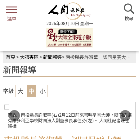
2026年08月10日 星期一
首頁
>
大師專區
>
新聞報導
>
南投縣長許淑華 認同星雲大師「三好」
新聞報導
大
中
小
字級
‹
›
圖說：南投縣長許淑華(右)2月12日前來弔唁星雲大師，隨同的還
有維多利亞學校財團法人副董事長李佳芬(左)。 人間社記者莊佳
穎攝