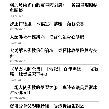
新加坡佛光山歡慶星國61周年 祈福展現團結
與關懷
2026-08-10
汐止仁德里「幸福生活講座」滿載法喜
2026-08-10
大慈佛社社區講座 從養生談身心健康
2026-08-10
大馬華人佛教信仰論壇 東禪佛教學院與會交
流
2026-08-10
《星雲大師全集》【傳記】 百年佛緣──文教
篇．梵音遍天下4-3
2026-08-10
一場人間佛教的學習之旅 卑詩省議員屈潔冰
拜訪佛光山
2026-08-09
寶塔分會父親節抄經 傳燈祈福報親恩