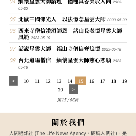
緬懷星雲大師論壇 播種真善美於人間
2023-
05-23
北歐三國佛光人 以法憶念星雲大師
2023-05-20
西來寺僧信讚頌師恩 諸山長老憶星雲大師
風範
2023-05-19
話說星雲大師 福山寺僧信齊追憶
2023-05-18
台北道場僧信 緬懷星雲大師慈心悲願
2023-
05-18
10
11
12
13
14
15
16
17
18
19
20
第15 / 66頁
關
於
我
們
人間通訊社 (The Life News Agency，簡稱人間社)，是