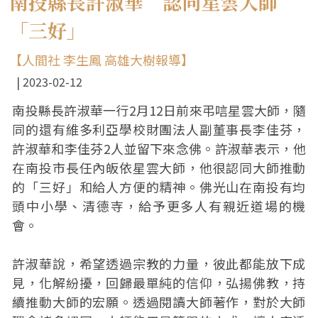
南投縣長許淑華 認同星雲大師
「三好」
【人間社 李生鳳 高雄大樹報導】
2023-02-12
南投縣長許淑華一行2月12日前來弔唁星雲大師，隨
同的還有維多利亞學校財團法人副董事長李佳芬，
許淑華和李佳芬2人並留下來念佛。許淑華表示，他
在南投市長任內皈依星雲大師，他很認同大師推動
的「三好」和給人方便的精神。佛光山在南投有均
頭中小學、清德寺，給予更多人有親近道場的機
會。
許淑華說，希望透過宗教的力量，彼此都能放下成
見，化解紛擾，回歸最單純的信仰，弘揚佛教，持
續推動大師的宏願。透過閱讀大師著作，對於大師