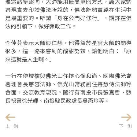
理念諸多認同，大師能用最簡單的方式，讓大家透
過現實去印證佛法所說的，佛法能夠實踐在生活中
是最重要的。所謂「身在公門好修行」，期許在佛
法的引領下，做好縣政工作。
李佳芬表示大師很仁慈，他得益於星雲大師的開導
很多，這一路來嘗到的酸甜努辣，讓他明白：「原
來這就是人生啊。」
一行在傳燈樓與佛光山住持心保和尚、國際佛光會
署理會長慈容法師、佛光山常務副住持慧傳法師等
會面，交流教育現況。隨行有南投市長張嘉哲、縣
長祕書徐光輝、南投縣民政處長吳燕玲等。
上一則
下一則