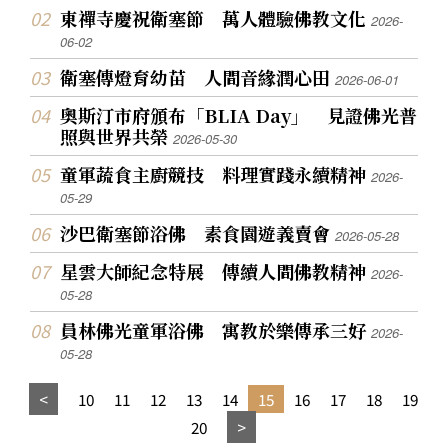
東禪寺慶祝衛塞節 萬人體驗佛教文化
2026-
06-02
衛塞傳燈育幼苗 人間音緣潤心田
2026-06-01
奧斯汀市府頒布「BLIA Day」 見證佛光普
照與世界共榮
2026-05-30
童軍蔬食主廚競技 料理實踐永續精神
2026-
05-29
沙巴衛塞節浴佛 素食園遊義賣會
2026-05-28
星雲大師紀念特展 傳續人間佛教精神
2026-
05-28
員林佛光童軍浴佛 寓教於樂傳承三好
2026-
05-28
10
11
12
13
14
15
16
17
18
19
20