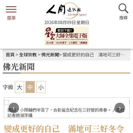
2026年08月09日 星期日
首頁
>
全球宗教
>
佛光新聞
>
變成更好的自己 滿地可三好冬令營圓滿
佛光新聞
大
中
小
字級
‹
›
圖說：小隊輔們辛苦了，合影留念紀念在三好營的青春。 人間社
記者趙淑萍攝
變成更好的自己 滿地可三好冬令