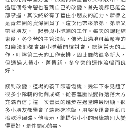
過這個冬令營也看到自己的改變。首先晚課已能全
部掌握，其次終於有了管住小朋友的能力。蕭棣之
是青年團的資深團員了，這次他帶來弟弟，弟弟又
帶著朋友，一起參與小隊輔的工作。每天的課程結
束後，冬令營的主管法師，佛光山滿地可華嚴寺的
如廣法師都會跟小隊輔開檢討會，總結當天的工
作，叮嚀第二天的工作安排。因此雖然很多新人，
但通過大帶小、舊帶新，冬令營的運作流暢而良
好。
談到改變，道場的義工陳碧霞說，幾年下來見證了
很多小隊輔的化繭成蝶，從害羞膽怯變得落落大方
充滿自信；這一次營員的進步在過堂時最明顯，很
多小朋友都學會了端起碗吃飯，用餐後還會用紙巾
擦乾淨碗碟。他表示，能提供小小的因緣讓別人變
得更好，是件開心的事。