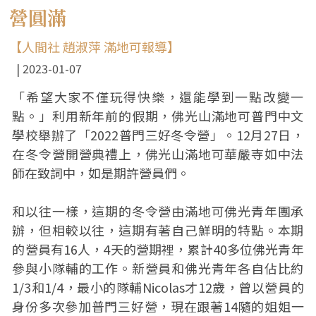
營圓滿
【人間社 趙淑萍 滿地可報導】
2023-01-07
「希望大家不僅玩得快樂，還能學到一點改變一
點。」利用新年前的假期，佛光山滿地可普門中文
學校舉辦了「2022普門三好冬令營」。12月27日，
在冬令營開營典禮上，佛光山滿地可華嚴寺如中法
師在致詞中，如是期許營員們。
和以往一樣，這期的冬令營由滿地可佛光青年團承
辦，但相較以往，這期有著自己鮮明的特點。本期
的營員有16人，4天的營期裡，累計40多位佛光青年
參與小隊輔的工作。新營員和佛光青年各自佔比約
1/3和1/4，最小的隊輔Nicolas才12歲，曾以營員的
身份多次參加普門三好營，現在跟著14隨的姐姐一