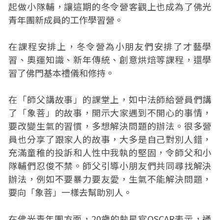
起做小隊輔，讓這期的冬令營客觀上也成為了佛光
青年團新成員的工作學習營。
在課程安排上，冬令營為小朋友們安排了才藝學
習、奧運知識、新年傳統、創意烘焙等課程，還學
習了佛門基本禮儀和修持。
在「師父講故事」的課堂上，如中法師給營員們講
了「象菩」的故事，開示大家遇到不開心的事情，
要改變生氣的習慣，多想解決問題的辦法。很多營
員也分享了跟家人的故事，大多是自己對別人錯，
充滿童稚的投訴和人性中我執的堅固，令師父和小
隊輔們忍俊不禁。師父引導小朋友們共同尋找解決
辦法，例如不要暴力要友愛，生氣不能解決問題，
要向「象菩」一樣去幫助別人。
在佛光青年團方面，20歲的執星官OSCAR表示，通