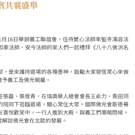
賓共襄盛舉
1月16日舉辦義工聯誼會，住持覺心法師率監寺滿容法
屬如乘法師、安今法師的家人們一起禮拜《八十八佛洪名
。
部，是來護持道場的各種善神，鼓勵大家發恆常心來做
贈予義工及佛光親屬。
任張磊、張晉青，在瑞典華人總會會長王俞力、青田同
的陪同下蒞臨道場，關心常住大眾。國際佛光會斯德哥
在喜悅歡笑中，一行人進到大殿，與義工們寒暄問候。
並解說佛光會在北歐的發展。