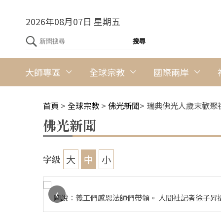
2026年08月07日 星期五
大師專區
全球宗教
國際兩岸
首頁
>
全球宗教
>
佛光新聞
>
瑞典佛光人歲末歡聚
佛光新聞
大
中
小
字級
‹
圖說：義工們感恩法師們帶領。 人間社記者徐子昇