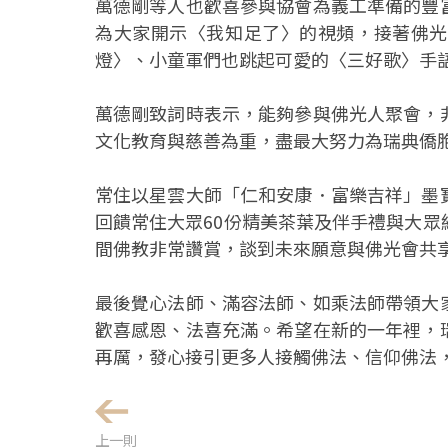
萬德剛等人也歡喜參與協會為義工準備的豐
為大家開示〈我知足了〉的視頻，接著佛光
燈〉、小童軍們也跳起可愛的〈三好歌〉手語
萬德剛致詞時表示，能夠參與佛光人聚會，
文化教育與慈善為重，盡最大努力為瑞典僑
常住以星雲大師「仁和安康．富樂吉祥」墨
回饋常住大眾60份精美茶葉及伴手禮與大
間佛教非常讚賞，談到未來願意與佛光會共
最後覺心法師、滿容法師、如乘法師帶領大
歡喜感恩、法喜充滿。希望在新的一年裡，
再厲，發心接引更多人接觸佛法、信仰佛法
上一則