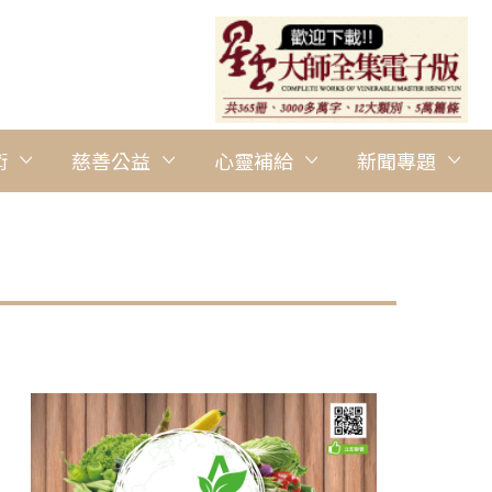
術
慈善公益
心靈補給
新聞專題
圖說：覺心法師以星雲大師「仁和安康．富樂吉祥」墨寶與大使館