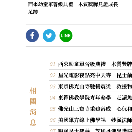
西來幼童軍晉級典禮 木質獎牌見證成長
足跡
西來幼童軍晉級典禮 木質獎
星光電影夜點亮中天寺 昆士
東京佛光山寺馳援震災 救援
相
東禪佛教學院青年參學 走讀
關
佛光山三寶寺重建落成 心保
消
美國軍方線上佛學課 妙藏法
息
糊塗是大智慧 芝加哥佛學講