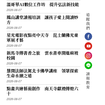
溫哥華AI數位工作坊 提升弘法新技能
2026-08-07
追
鳳山講堂讀報培訓 讓孩子愛上閱讀妙
蹤
方
我
們
2026-08-07
星光電影夜點亮中天寺 昆士蘭佛光童
軍展才藝
2026-08-07
新馬寺傳書香之旅 雲水書車開進麻坡
校園
2026-08-07
慧開法師法駕北卡佛學講座 領眾探索
讀
生命永續之道
報
2026-08-07
教
育
點畫共繪藝術創作 南天寺獻禮傳燈六
十
2026-08-07