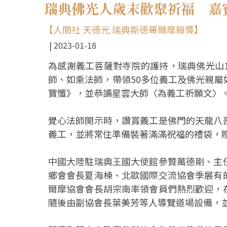
瑞典佛光人歲末歡聚祈福 嘉
【人間社 天德光 瑞典斯德哥爾摩報導】
2023-01-18
為感謝義工菩薩對寺院的護持，瑞典佛光山
師、如乘法師，帶領50多位義工及佛光親
寶懺》，並恭讀星雲大師〈為義工祈願文〉
覺心法師開示時，讚賞義工是佛門的天龍八
義工，並將常住準備裝著滿滿祝福的禮袋，
中國大陸駐瑞典王國大使館參贊萬德剛、主
鄉會會長夏海棟、北歐國際交流協會季展有
爾摩協會會長胡宗南率領會員們熱烈歡迎，
隨後由副協會長葉美芳等人導覽道場設備，