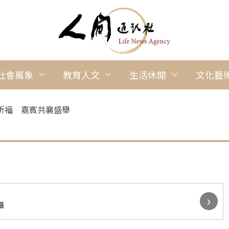
社會萬象
教育人文
生活休閒
文化藝
祈福 嘉賓共襄盛舉
›
攝