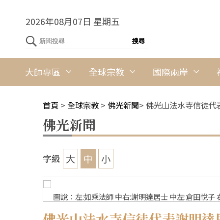
2026年08月07日 星期五
大師專區
全球宗教
國際兩岸
首頁
>
全球宗教
>
佛光新聞
>
佛光山法水寺信徒代
佛光新聞
大
中
小
字級
者心紀攝
圖說：左:如乘法師 中右:謝明達居士 中左:倉田悅子 
佛光山法水寺信徒代表謝明達