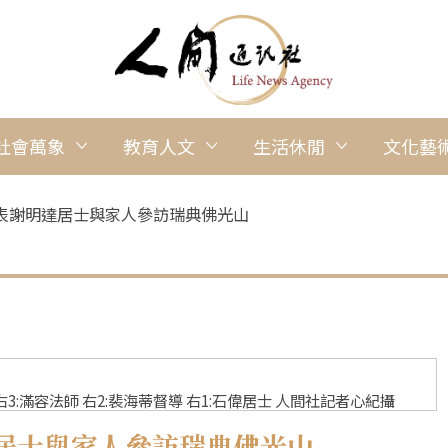
社會萬象
教育人文
生活休閒
文化藝
表謝明達居士與家人參訪瑞典佛光山
右3:滿容法師 右2:裴海蒂督導 右1:石偉居士 人間社記者心紀攝
居士與家人參訪瑞典佛光山