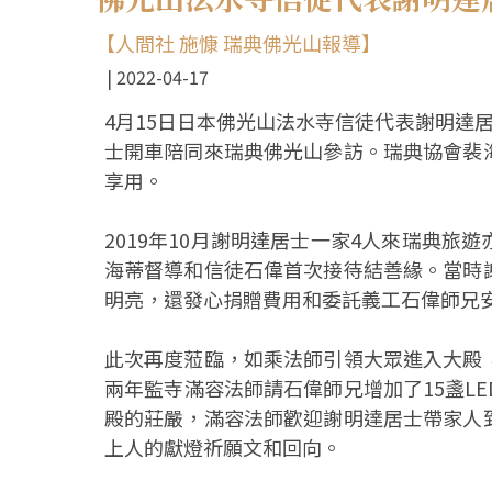
【人間社 施慷 瑞典佛光山報導】
2022-04-17
4月15日日本佛光山法水寺信徒代表謝明達
士開車陪同來瑞典佛光山參訪。瑞典協會裴
享用。
2019年10月謝明達居士一家4人來瑞典
海蒂督導和信徒石偉首次接待結善緣。當時
明亮，還發心捐贈費用和委託義工石偉師兄
此次再度蒞臨，如乘法師引領大眾進入大殿
兩年監寺滿容法師請石偉師兄增加了15盞L
殿的莊嚴，滿容法師歡迎謝明達居士帶家人
上人的獻燈祈願文和回向。