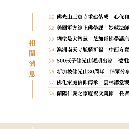
佛光山三寶寺重建落成 心保
美國軍方線上佛學課 妙藏法
糊塗是大智慧 芝加哥佛學講
相
澳洲南天寺毓麟祈福 中西方
關
500戒子佛光山短期出家 禮
消
新加坡佛光山30周年 信眾分
息
佛化家庭信仰傳承 雲林講堂
蘭陽仁愛之家慶祝父親節 長