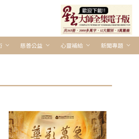
術
慈善公益
心靈補給
新聞專題
圖說：左:如乘法師 中右:謝明達居士 中左:倉田悅子 右3:滿容法師 