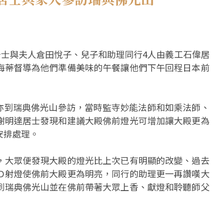
居士與夫人倉田悅子、兒子和助理同行4人由義工石偉居
海蒂督導為他們準備美味的午餐讓他們下午回程日本前
旅遊亦到瑞典佛光山參訪，當時監寺妙能法師和如乘法師、
謝明達居士發現和建議大殿佛前燈光可增加讓大殿更為
安排處理。
，大眾便發現大殿的燈光比上次已有明顯的改變、過去
ED射燈使佛前大殿更為明亮，同行的助理更一再讚嘆大
到瑞典佛光山並在佛前帶著大眾上香、獻燈和聆聽師父