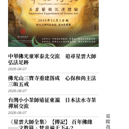
中華佛光童軍泰北交流 追尋星雲大師
弘法足跡
2026-08-07
佛光山三寶寺重建落成 心保和尚主法
三皈五戒
2026-08-07
台灣小小茶師遠征東瀛 日本法水寺茶
禪展交流
2026-08-07
追
《星雲大師全集》【傳記】 百年佛緣
蹤
我
──文教篇．梵音遍天下4-2