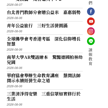
們
2026-08-07
台北普門教師分會贈公益米 嘉惠弱勢
2026-08-06
青年公益旅行 三好生活營圓滿
2026-08-06
全球佛學會考香港考區 深化信仰增長
智慧
2026-08-06
讀
報
南華大學AR雙語繪本 驚豔德國柏林幼
教
兒園
育
2026-08-06
華府協會舉辦生命教育講座 慧開法師
開示永續經營生命之道
2026-08-06
三業清淨得安樂 三重信眾如實修行於
生活
2026-08-06