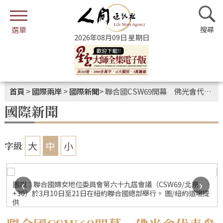
2026年08月09日 星期日
首頁
>
國際兩岸
>
國際新聞
>
聯合國CSW69開幕 佛光會代表參與見證全球性別平等
國際新聞
大
中
小
字級
‹
›
圖說：聯合國婦女地位委員會第六十九屆會議（CSW69/北京
+30）於3月10日至21日在紐約聯合國總部舉行。 圖/紐約道場提
供