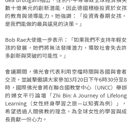
數十億美元的創新潛能，因此德國積極投資於女孩
的教育與領導能力。她強調：「投資青春期女孩，
是我們能做的最具遠見的決策。」
Bob Rae大使進一步表示：「如果我們不支持年輕女
孩的發展，她們將無法發揮潛力，導致社會失去許
多創新與突破的可能性。」
會議期間，佛光會代表利用空檔時間與各國與會者
交流，並誠摯邀請大家參加3月20日下午6時30分至8
時，國際佛光會將在聯合國教堂中心（UNCC）舉辦
的婦女平行論壇「Zhi Bin: A Journey of Lifelong
Learning（女性終身學習之旅—以知賓為例）」，
希望透過人間佛教的理念，為全球女性的學習與成
長貢獻一份心力。