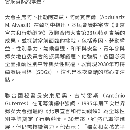
會來賓熱烈掌聲。
大會主席阿卜杜勒阿齊茲·阿爾瓦西爾（Abdulaziz
M. Alwasil）在致詞中指出，本屆會議將審查《北京
宣言和行動綱領》及聯合國大會第23屆特別會議的
成果，並探討當前面臨的挑戰，包括貧困、勞動權
益、性別暴力、氣候變遷、和平與安全、青年參與
婦女地位委員會的振興等議題。他強調，各國必須
全面推動性別平等與女性賦權，以實現2030年可持
續發展目標（SDGs），這也是本次會議的核心關注
點。
聯合國秘書長安東尼奧・古特雷斯（António
Guterres）在開幕演講中強調，1995年第四次世界
婦女大會通過的《北京宣言和行動綱領》為全球性
別平等奠定了行動藍圖。30年來，雖然已取得進
展，但仍需持續努力。他表示：「婦女和女孩的平