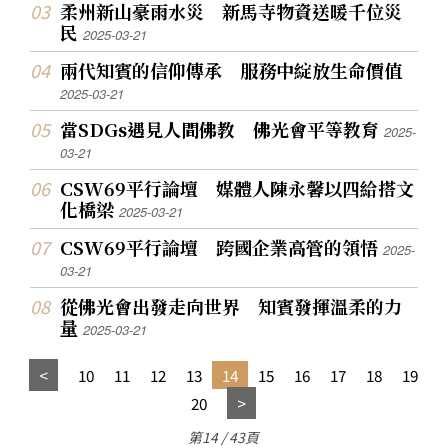
柔州新山豪雨水災 新馬寺物資送暖千位災
民
2025-03-21
兩代知賓的信仰傳承 服務中綻放生命價值
2025-03-21
當SDGs遇見人間佛教 佛光會平等教育
2025-
03-21
CSW69平行論壇 媒體人陳永馨以四給搭文
化橋梁
2025-03-21
CSW69平行論壇 跨國企業高管的領悟
2025-
03-21
從佛光會出發走向世界 知賓發揮溫柔的力
量
2025-03-21
10
11
12
13
14
15
16
17
18
19
20
第14 / 43頁