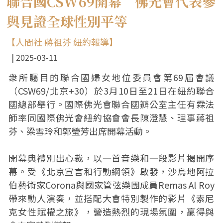
聯合國CSW69開幕 佛光會代表參
與見證全球性別平等
【人間社 蔣祖芬 紐約報導】
2025-03-11
衆所矚目的聯合國婦女地位委員會第69屆會議
（CSW69/北京+30）於3月10日至21日在紐約聯合
國總部舉行。國際佛光會聯合國辧公室主任有霖法
師率同國際佛光會紐約協會會長陳澄慧、理事蔣祖
芬、梁雪玲和郭瑩芳出席開幕活動。
開幕典禮別出心裁，以一首音樂和一段影片揭開序
幕。受《北京宣言和行動綱領》啟發，沙烏地阿拉
伯藝術家Corona與國家管弦樂團成員Remas Al Roy
帶來動人演奏，並搭配大會特別製作的影片《索尼
克女性賦權之旅》，營造熱烈的現場氛圍，贏得與