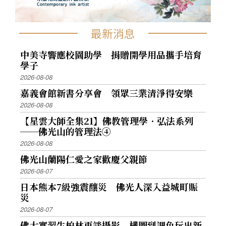
最新消息
中美寺響應校園助學 捐贈開學用品攜手培育
學子
2026-08-08
嘉義會館新書分享會 領眾三業清淨得安樂
2026-08-08
【星雲大師全集21】佛教管理學．弘法系列
──佛光山的管理法④
2026-08-08
佛光山蘭陽仁愛之家歡慶父親節
2026-08-07
日本熊本7級強震釀災 佛光人深入益城町賑
災
2026-08-07
佛大實習生柏林再談攝影 構圖到調色玩出新