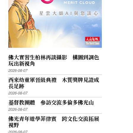
佛大實習生柏林再談攝影 構圖到調色
玩出新視角
2026-08-07
西來幼童軍晉級典禮 木質獎牌見證成
長足跡
2026-08-07
基督教團體 參訪交流多倫多佛光山
2026-08-07
佛光青年遊學菲律賓 跨文化交流拓展
視野
2026-08-07