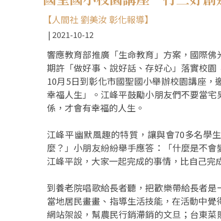
【人間社 劉美汝 彰化報導】
2021-10-12
響應教育部推廣「生命教育」方案，國際佛
期許「做好事、說好話、存好心」落實校園
10月5日到彰化市國聖國小舉辦校園講座
幸福人生」。江峰平鼓勵小朋友們不要當宅
係，才會有幸福的人生。
江峰平幽默風趣的特質，讓與會70多名學
麼？」小朋友紛紛舉手應答：「什麼是不會
江峰平說，大家一起完成的事情，比自己完
到養老院唱歌給長者聽，把歡樂帶給長者是
當地居民畫畫、指導生活技能，在活動中覺
網站架設，幫農民行銷滯銷的文旦；台東菜