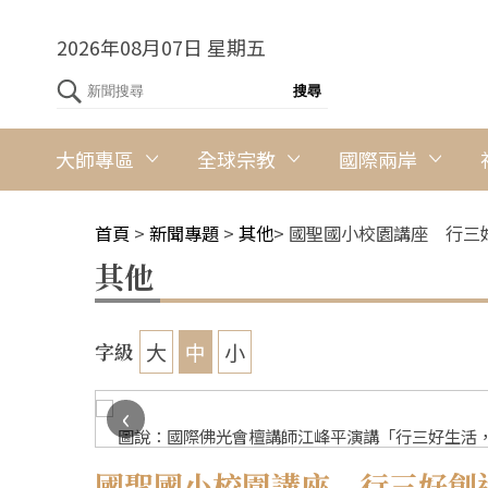
2026年08月07日 星期五
大師專區
全球宗教
國際兩岸
首頁
>
新聞專題
>
其他
>
國聖國小校園講座 行三
其他
大
中
小
字級
‹
圖說：國際佛光會檀講師江峰平演講「行三好生活，
國聖國小校園講座 行三好創