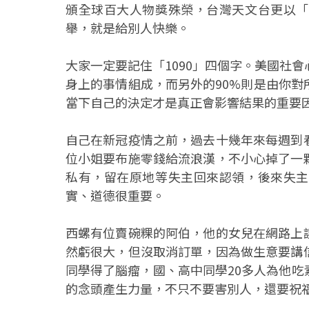
頒全球百大人物獎殊榮，台灣天文台更以「
舉，就是給別人快樂。
大家一定要記住「1090」四個字。美國社
身上的事情組成，而另外的90%則是由你
當下自己的決定才是真正會影響結果的重要
自己在新冠疫情之前，過去十幾年來每週到
位小姐要布施零錢給流浪漢，不小心掉了一
私有，留在原地等失主回來認領，後來失主
實、道德很重要。
西螺有位賣碗粿的阿伯，他的女兒在網路上
然虧很大，但沒取消訂單，因為做生意要講
同學得了腦瘤，國、高中同學20多人為他
的念頭產生力量，不只不要害別人，還要祝