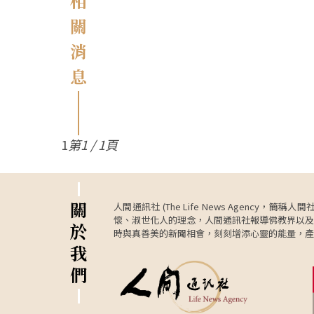
相
關
消
息
1
第1 / 1頁
關
人間通訊社 (The Life News Age
懷、淑世化人的理念，人間通訊社報導佛教界以及
於
時與真善美的新聞相會，刻刻增添心靈的能量，產
我
們