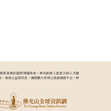
更肩負人間真善美的國際傳播角色。秉持創辦人星雲大師人文關
知、慈善公益等訊息，讓閱聽大眾得以透過網路平台，時