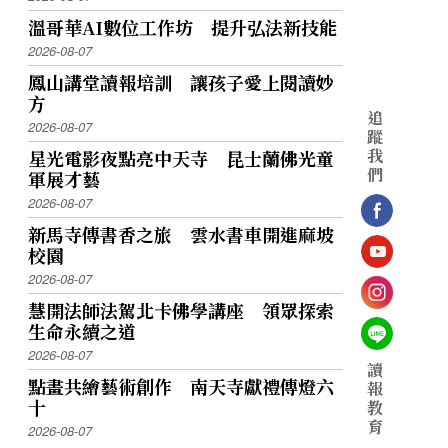
溫哥華AI數位工作坊 提升弘法新技能
2026-08-07
鳳山講堂讀報培訓 讓孩子愛上閱讀妙
方
追
2026-08-07
蹤
我
星光電影夜點亮中天寺 昆士蘭佛光童
們
軍展才藝
2026-08-07
新馬寺傳書香之旅 雲水書車開進麻坡
校園
2026-08-07
慧開法師法駕北卡佛學講座 領眾探索
生命永續之道
2026-08-07
讀
點畫共繪藝術創作 南天寺獻禮傳燈六
報
十
教
育
2026-08-07