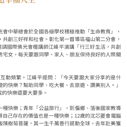
光會中華總會於全國各級學校積極推動「生命教育」，
，共創三好祥和社會。彰化第一督導區福山第二分會，
，邀請國際佛光會檀講師江峰平演講「行三好生活，共創
男宅女，每天要跟同學、家人、朋友保持良好的人際關
生互動頻繁。江峰平提問：「今天要跟大家分享的是什
變的快樂？幫助同學、吃大餐、去旅遊、讚美別人。」
成的快樂還要大要多。
一種快樂；青年「公益旅行」，到偏鄉、落後國家教導
得自己存在的價值也是一種快樂；12歲的沈芯菱會電腦
販陳樹菊菩薩，其一生千萬善行感動全球，去年赴美獲