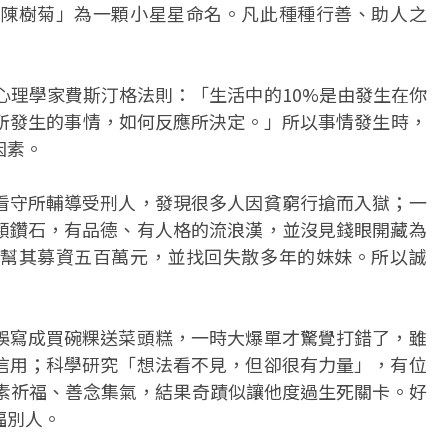
陳樹菊」為一顆小星星命名。凡此種種行善、助人之
會心理學家費斯汀格法則：「生活中的10%是由發生在你
對所發生的事情，如何反應所決定。」所以事情發生時，
因素。
看守所輔導受刑人，發現很多人因貧窮行搶而入獄；一
顆鑽石，有品德、有人格的流浪漢，並沒見錢眼開藏為
幫其募資五百萬元，並找回失散多年的妹妹。所以誠
誤寫成買碗粿送菜頭糕，一時大爆單才驚覺打錯了，雖
信用；科學研究「想法看不見，但卻很有力量」，有位
吃素祈福、善念集氣，結果奇蹟似讓他度過生死關卡。好
福別人。