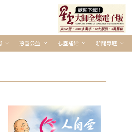
術
慈善公益
心靈補給
新聞專題
圖說：國聖國小校長黃至賢（左）感謝檀講師講得非常精彩、受用