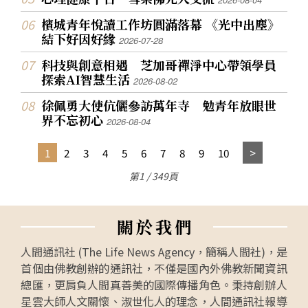
檳城青年悅讀工作坊圓滿落幕 《光中出塵》
結下好因好緣
2026-07-28
科技與創意相遇 芝加哥禪淨中心帶領學員
探索AI智慧生活
2026-08-02
徐佩勇大使伉儷參訪萬年寺 勉青年放眼世
界不忘初心
2026-08-04
1
2
3
4
5
6
7
8
9
10
第1 / 349頁
關
於
我
們
人間通訊社 (The Life News Agency，簡稱人間社)，是
首個由佛教創辦的通訊社，不僅是國內外佛教新聞資訊
總匯，更肩負人間真善美的國際傳播角色。秉持創辦人
星雲大師人文關懷、淑世化人的理念，人間通訊社報導