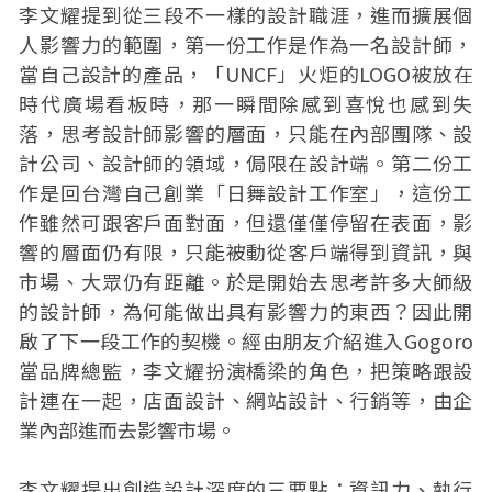
李文耀提到從三段不一樣的設計職涯，進而擴展個
人影響力的範圍，第一份工作是作為一名設計師，
當自己設計的產品，「UNCF」火炬的LOGO被放在
時代廣場看板時，那一瞬間除感到喜悅也感到失
落，思考設計師影響的層面，只能在內部團隊、設
計公司、設計師的領域，侷限在設計端。第二份工
作是回台灣自己創業「日舞設計工作室」，這份工
作雖然可跟客戶面對面，但還僅僅停留在表面，影
響的層面仍有限，只能被動從客戶端得到資訊，與
市場、大眾仍有距離。於是開始去思考許多大師級
的設計師，為何能做出具有影響力的東西？因此開
啟了下一段工作的契機。經由朋友介紹進入Gogoro
當品牌總監，李文耀扮演橋梁的角色，把策略跟設
計連在一起，店面設計、網站設計、行銷等，由企
業內部進而去影響市場。
李文耀提出創造設計深度的三要點：資訊力、執行