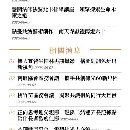
慧開法師法駕北卡佛學講座 領眾探索生命永
續之道
2026-08-07
點畫共繪藝術創作 南天寺獻禮傳燈六十
2026-08-07
相
關
消
息
佛大實習生柏林再談攝影 構圖到調色玩出
新視角
2026-08-07
南區協會區務會議 攜手共創佛光60新里程
2026-08-07
桃竹苗區務會議 凝聚共識相約同行大巨蛋
2026-08-05
正向思考迎父親節 礁溪二結巷弄長照據點
陪伴長者歡度佳節
2026-08-06
心理健康平台 雪梨佛光人交流
2026-08-04