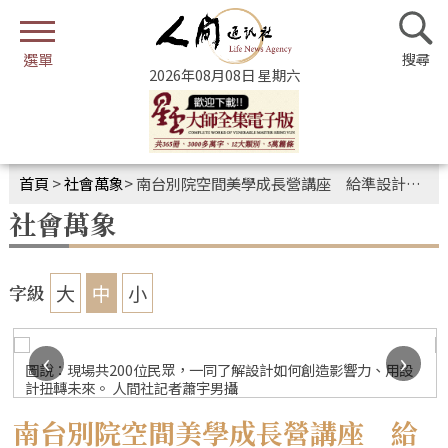
2026年08月08日 星期六
首頁
>
社會萬象
>
南台別院空間美學成長營講座 給準設計師的職場指南
社會萬象
大
中
小
字級
‹
›
圖說：現場共200位民眾，一同了解設計如何創造影響力、用設
計扭轉未來。 人間社記者蕭宇男攝
南台別院空間美學成長營講座 給