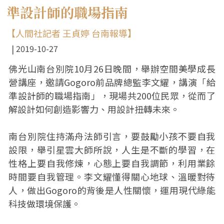
準設計師的職場指南
【人間社記者 王貞婷 台南報導】
2019-10-27
佛光山南台別院10月26日晚間，舉辦空間美學成長
營講座，邀請Gogoro前品牌總監李文耀，講演「給
準設計師的職場指南」，現場共200位民眾，從而了
解設計如何創造影響力、用設計扭轉未來。
南台別院住持滿舟法師引言，要鼓勵小孩不要自我
設限，舉引星雲大師所說，人生是不斷的學習，在
性格上要自我修煉，心態上要自我調節，利用業餘
時間要自我管理。李文耀懂得關心地球、溫暖對待
人，做出Gogoro的背後是人性關懷，運用現代綠能
科技做環境保護。