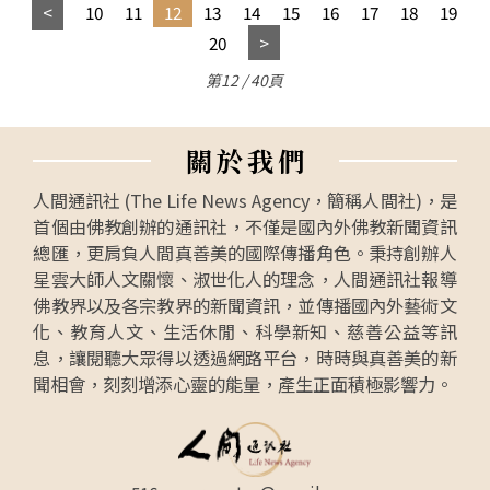
10
11
12
13
14
15
16
17
18
19
20
第12 / 40頁
關
於
我
們
人間通訊社 (The Life News Agency，簡稱人間社)，是
首個由佛教創辦的通訊社，不僅是國內外佛教新聞資訊
總匯，更肩負人間真善美的國際傳播角色。秉持創辦人
星雲大師人文關懷、淑世化人的理念，人間通訊社報導
佛教界以及各宗教界的新聞資訊，並傳播國內外藝術文
化、教育人文、生活休閒、科學新知、慈善公益等訊
息，讓閱聽大眾得以透過網路平台，時時與真善美的新
聞相會，刻刻增添心靈的能量，產生正面積極影響力。