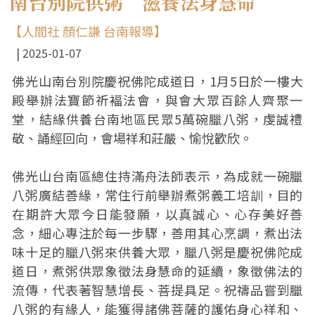
南台別院供粥 滋養法身慧命
【人間社 顏仁謙 台南報導】
2025-01-07
佛光山南台別院慶祝佛陀成道日，1月5日於一樓大
殿舉辦法寶節祈褔法會，與會大眾百餘人齊聚一
堂，結緣供養台南地區民眾5萬碗臘八粥，虔誠禮
敬、誦經回向，會場祥和莊嚴、愉悅歡欣。
佛光山台南區總住持滿舟法師表示，為成就一碗臘
八粥廣結善緣，常住行前舉辦煮粥義工培訓，目的
在期許大眾今日能發願，以真誠心、心存美好善
念，細心專注於每一步驟，善用其心烹調，煮出法
味十足的臘八粥來供養大眾，臘八粥是慶祝佛陀成
道日，煮粥供眾象徵法身慧命的延續，象徵佛法的
流傳，代表著智慧增長、菩提具足。祝禱品嘗到臘
八粥的有緣人，能獲得諸佛菩薩的護佑身心祥和、