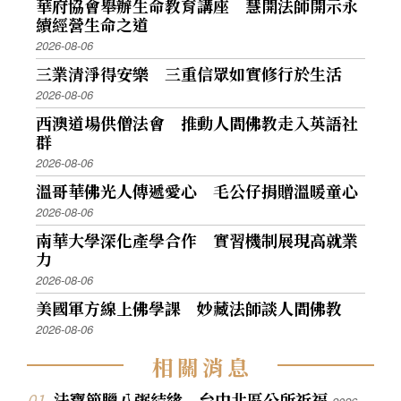
華府協會舉辦生命教育講座 慧開法師開示永
續經營生命之道
2026-08-06
三業清淨得安樂 三重信眾如實修行於生活
2026-08-06
西澳道場供僧法會 推動人間佛教走入英語社
群
2026-08-06
溫哥華佛光人傳遞愛心 毛公仔捐贈溫暖童心
2026-08-06
南華大學深化產學合作 實習機制展現高就業
力
2026-08-06
美國軍方線上佛學課 妙藏法師談人間佛教
2026-08-06
相
關
消
息
法寶節臘八粥結緣 台中北區公所祈福