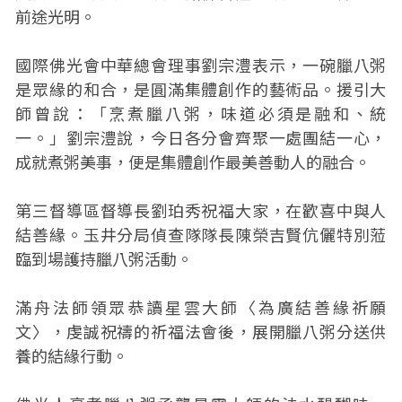
前途光明。
國際佛光會中華總會理事劉宗澧表示，一碗臘八粥
是眾緣的和合，是圓滿集體創作的藝術品。援引大
師曾說：「烹煮臘八粥，味道必須是融和、統
一。」劉宗澧說，今日各分會齊聚一處團結一心，
成就煮粥美事，便是集體創作最美善動人的融合。
第三督導區督導長劉珀秀祝福大家，在歡喜中與人
結善緣。玉井分局偵查隊隊長陳榮吉賢伉儷特別蒞
臨到場護持臘八粥活動。
滿舟法師領眾恭讀星雲大師〈為廣結善緣祈願
文〉，虔誠祝禱的祈福法會後，展開臘八粥分送供
養的結緣行動。