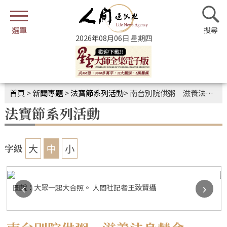
2026年08月06日 星期四
首頁
>
新聞專題
>
法寶節系列活動
>
南台別院供粥 滋養法身慧命
法寶節系列活動
大
中
小
字級
‹
›
圖說：大眾一起大合照。 人間社記者王致賢攝