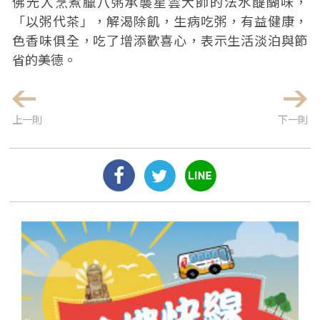
佛光人烹煮臘八粥承襲星雲大師的法水醍醐味，
「以粥代茶」，解渴除飢，生病吃粥，有益健康，
色香味俱全，吃了增添歡喜心，表示生活淡泊與節
省的美德。
上一則
下一則