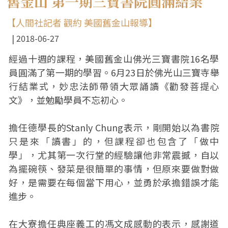
舊金山 第一期三寶書院圓滿結業
【人間社記者 觀約 美國舊金山報導】
2018-06-27
經過十週的課程，美國舊金山佛光三寶書院16名學
員圓滿了第一期的學習。6月23日於佛光山三寶寺舉
行結業式，妙忠法師帶領大眾誦讀《勸發菩提心
文》，並勉勵學員不忘初心。
擔任德學長的Stanly Chung表示，剛開始以為書院
只是來「讀書」的，但課程卻也包含了「做中
學」，尤其第一次行堂的經驗讓他非常震撼，自以
為擺碗筷、發菜是很簡單的事情，但原來要做對做
好，是需要在每個當下用心，並勇於承擔錯誤才能
進步。
在大寮擔任典座義工的馮文成感動的表示，感謝道