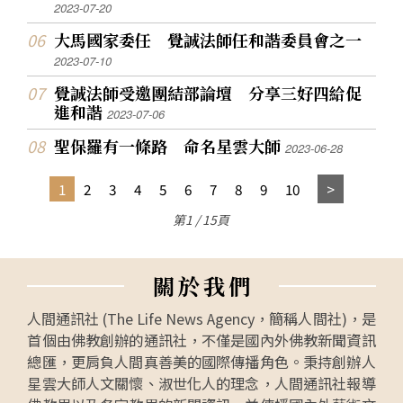
2023-07-20
大馬國家委任 覺誠法師任和諧委員會之一
2023-07-10
覺誠法師受邀團結部論壇 分享三好四給促
進和諧
2023-07-06
聖保羅有一條路 命名星雲大師
2023-06-28
1
2
3
4
5
6
7
8
9
10
第1 / 15頁
關
於
我
們
人間通訊社 (The Life News Agency，簡稱人間社)，是
首個由佛教創辦的通訊社，不僅是國內外佛教新聞資訊
總匯，更肩負人間真善美的國際傳播角色。秉持創辦人
星雲大師人文關懷、淑世化人的理念，人間通訊社報導