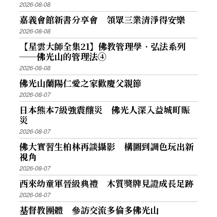
2026-08-08
嘉義會館新書分享會 領眾三業清淨得安樂
2026-08-08
【星雲大師全集21】佛教管理學．弘法系列
──佛光山的管理法④
2026-08-08
佛光山蘭陽仁愛之家歡慶父親節
2026-08-07
日本熊本7級強震釀災 佛光人深入益城町賑
災
2026-08-07
佛大實習生柏林再談攝影 構圖到調色玩出新
視角
2026-08-07
西來幼童軍晉級典禮 木質獎牌見證成長足跡
2026-08-07
基督教團體 參訪交流多倫多佛光山