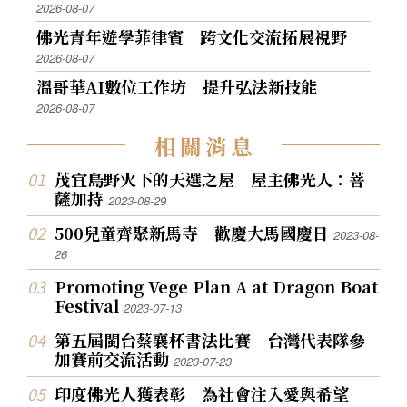
2026-08-07
佛光青年遊學菲律賓 跨文化交流拓展視野
2026-08-07
溫哥華AI數位工作坊 提升弘法新技能
2026-08-07
相
關
消
息
茂宜島野火下的天選之屋 屋主佛光人：菩
薩加持
2023-08-29
500兒童齊聚新馬寺 歡慶大馬國慶日
2023-08-
26
Promoting Vege Plan A at Dragon Boat
Festival
2023-07-13
第五屆閩台蔡襄杯書法比賽 台灣代表隊參
加賽前交流活動
2023-07-23
印度佛光人獲表彰 為社會注入愛與希望