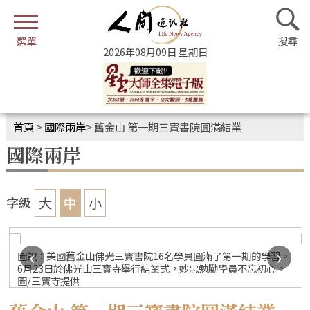
2026年08月09日 星期日
首頁
>
國際兩岸
>
舊金山 第一期三寶書院圓滿結業
國際兩岸
大
中
小
字級
‹
›
圖說：美國舊金山佛光三寶書院16名學員圓滿了第一期的學習。
6月23日於佛光山三寶寺舉行結業式，妙忠勉勵學員不忘初心。
圖/三寶寺提供