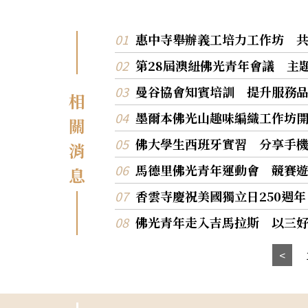
惠中寺舉辦義工培力工作坊 
第28屆澳紐佛光青年會議 主題「
曼谷協會知賓培訓 提升服務
相
墨爾本佛光山趣味編織工作坊
關
佛大學生西班牙實習 分享手
消
馬德里佛光青年運動會 競賽
息
香雲寺慶祝美國獨立日250週
佛光青年走入吉馬拉斯 以三