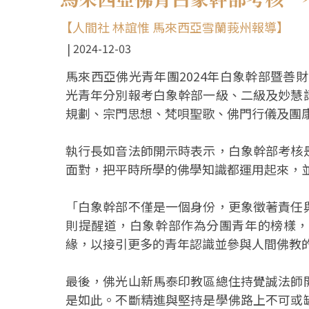
【人間社 林誼惟 馬來西亞雪蘭莪州報導】
2024-12-03
馬來西亞佛光青年團2024年白象幹部暨善財
光青年分別報考白象幹部一級、二級及妙慧
規劃、宗門思想、梵唄聖歌、佛門行儀及團
執行長如音法師開示時表示，白象幹部考核
面對，把平時所學的佛學知識都運用起來，
「白象幹部不僅是一個身份，更象徵著責任
則提醒道，白象幹部作為分團青年的榜樣，
緣，以接引更多的青年認識並參與人間佛教
最後，佛光山新馬泰印教區總住持覺誠法師
是如此。不斷精進與堅持是學佛路上不可或