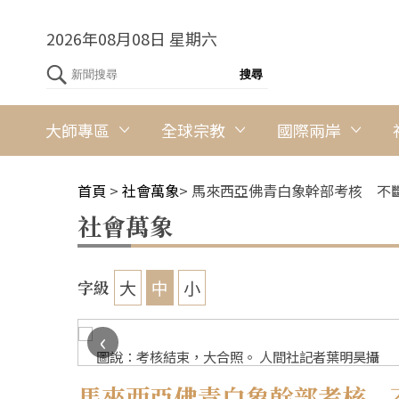
2026年08月08日 星期六
大師專區
全球宗教
國際兩岸
首頁
>
社會萬象
>
馬來西亞佛青白象幹部考核 不
社會萬象
大
中
小
字級
‹
圖說：考核結束，大合照。 人間社記者葉明昊攝
馬來西亞佛青白象幹部考核 