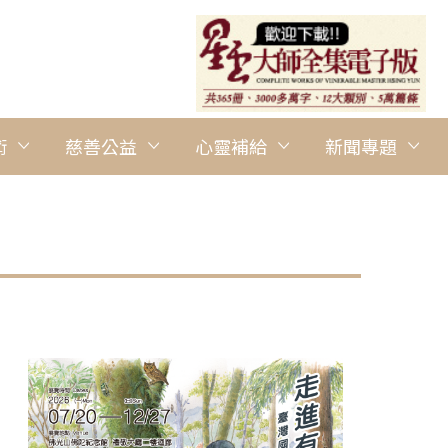
術
慈善公益
心靈補給
新聞專題
圖說：考核結束，覺誠法師為青年們勉勵開示。 人間社記者葉明昊