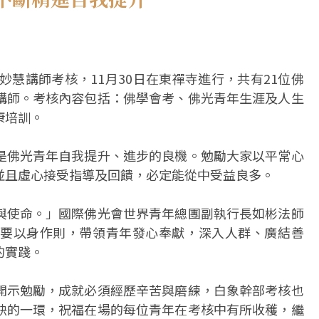
妙慧講師考核，11月30日在東禪寺進行，共有21位佛
講師。考核內容包括：佛學會考、佛光青年生涯及人生
康培訓。
是佛光青年自我提升、進步的良機。勉勵大家以平常心
並且虛心接受指導及回饋，必定能從中受益良多。
與使命。」國際佛光會世界青年總團副執行長如彬法師
要以身作則，帶領青年發心奉獻，深入人群、廣結善
的實踐。
開示勉勵，成就必須經歷辛苦與磨練，白象幹部考核也
缺的一環，祝福在場的每位青年在考核中有所收穫，繼