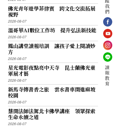
蹤
我
佛光青年遊學菲律賓 跨文化交流拓展
們
視野
2026-08-07
溫哥華AI數位工作坊 提升弘法新技能
2026-08-07
鳳山講堂讀報培訓 讓孩子愛上閱讀妙
方
2026-08-07
星光電影夜點亮中天寺 昆士蘭佛光童
讀
報
軍展才藝
教
2026-08-07
育
新馬寺傳書香之旅 雲水書車開進麻坡
校園
2026-08-07
慧開法師法駕北卡佛學講座 領眾探索
生命永續之道
2026-08-07