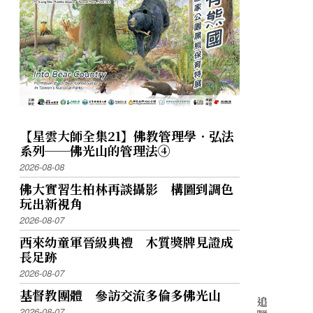
【星雲大師全集21】佛教管理學．弘法
系列──佛光山的管理法④
2026-08-08
佛大實習生柏林再談攝影 構圖到調色
玩出新視角
2026-08-07
西來幼童軍晉級典禮 木質獎牌見證成
長足跡
2026-08-07
基督教團體 參訪交流多倫多佛光山
追
2026-08-07