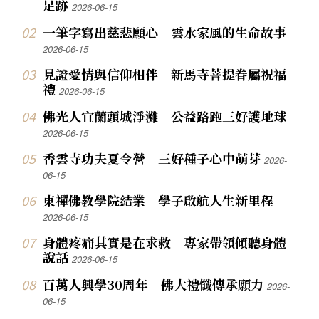
足跡
2026-06-15
一筆字寫出慈悲願心 雲水家風的生命故事
2026-06-15
見證愛情與信仰相伴 新馬寺菩提眷屬祝福
禮
2026-06-15
佛光人宜蘭頭城淨灘 公益路跑三好護地球
2026-06-15
香雲寺功夫夏令營 三好種子心中萌芽
2026-
06-15
東禪佛教學院結業 學子啟航人生新里程
2026-06-15
身體疼痛其實是在求救 專家帶領傾聽身體
說話
2026-06-15
百萬人興學30周年 佛大禮懺傳承願力
2026-
06-15