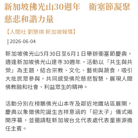
新加坡佛光山30週年 衛塞節凝聚
慈悲和諧力量
【人間社 劉慧祺 新加坡報導】
2026-06-04
新加坡佛光山5月30日至6月1 日舉辦衛塞節慶典，
適逢新加坡佛光山建寺30週年，活動以「共生與共
榮」為主題，結合宗教、文化、藝術與蔬食，吸引
大批民眾參與，共同感受佛陀慈悲智慧，展現人間
佛教融和社會、利益眾生的精神。
活動分別在榜鵝佛光山本寺及鄰近地鐵站區展開，
慶典以象徵佛陀誕生吉祥意涵的「迎太子」儀式揭
開序幕，並邀請駐新加坡台北代表處代表童振源擔
任主賓。