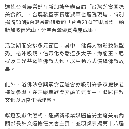
適逢台灣農業部在新加坡舉辦首屆「台灣蔬食國際
美食節」，台農發董事長唐淑華也蒞臨現場，特別
捐贈500顆台灣最新研發的「台農23號芒果鳳梨」給
新加坡佛光山，分享台灣優質農產成果。
活動期間安排多元節目，其中「佛傳人物彩妝造型
秀」格外吸睛，信眾化身悉達多太子、海龍王、尼
提及日光菩薩等佛教人物，以生動方式演繹佛教故
事。
此外，浴佛法會與素食園遊會亦吸引許多家庭扶老
攜幼參與，在莊嚴與歡樂交融的氛圍中，體驗佛教
文化與蔬食生活理念。
獻燈及獻供儀式，邀請新報業媒體信託主席兼前內
閣部長許文遠擔任大會主賓，並頒獎表揚第十八屆