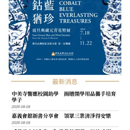
最新消息
中美寺響應校園助學 捐贈開學用品攜手培育
學子
2026-08-08
嘉義會館新書分享會 領眾三業清淨得安樂
2026-08-08