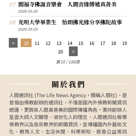
圓福寺佛誕音樂會 人間音緣傳遞真善美
2026-05-25
光明大學畢業生 怡朗佛光緣分享佛陀故事
2026-05-25
10
11
12
13
14
15
16
17
18
19
20
第10 / 188頁
關
於
我
們
人間通訊社 (The Life News Agency，簡稱人間社)，是
首個由佛教創辦的通訊社，不僅是國內外佛教新聞資訊
總匯，更肩負人間真善美的國際傳播角色。秉持創辦人
星雲大師人文關懷、淑世化人的理念，人間通訊社報導
佛教界以及各宗教界的新聞資訊，並傳播國內外藝術文
化、教育人文、生活休閒、科學新知、慈善公益等訊