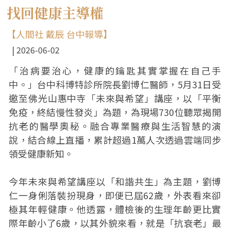
找回健康主導權
【人間社 戴辰 台中報導】
2026-06-02
「治病要治心，健康的鑰匙其實掌握在自己手
中。」台中科博特診所院長劉博仁醫師，5月31日受
邀至佛光山惠中寺「未來與希望」講座，以「平衡
免疫，終結慢性發炎」為題，為現場730位聽眾揭開
抗老的醫學奧秘。融合專業醫療與生活智慧的演
說，結合線上直播，累計超過1萬人次透過雲端同步
領受健康新知。
今年未來與希望講座以「和諧共生」為主題，劉博
仁一身俐落裝扮現身，即便已屆62歲，外表看來卻
極其年輕健康。他透露，體檢後的生理年齡更比實
際年齡小了6歲，以其外貌來看，就是「抗衰老」最