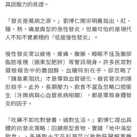
具說服力的見證。
「發炎是萬病之源。」劉博仁開宗明義指出，紅、
腫、熱、痛是典型的急性發炎，但最可怕的是現代
人不知不覺累積的「低度慢性發炎」。
慢性發炎常以疲倦、痠痛、腹脹、睡眠不佳及腹部
脂肪堆積（蘋果型肥胖）等警訊現身。許多民眾對
健檢報告中的膽固醇、血糖特別在乎，卻忽略了
「胰島素阻抗」才是導致血管硬化、器官發炎的隱
形殺手。此外，長期壓力、飲食不當及忽略口腔衛
生（牙周病與心血管疾病相關），都是導致身體發
炎的因子。
「吃藥不如吃對營養，過對生活。」劉博仁提出具
體的抗發炎策略：回歸原型食物、實踐「地中海型
飲食」、多攝取十字花科蔬菜以啟動肝臟解毒機