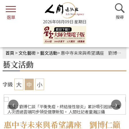
2026年08月09日 星期日
首頁
>
文化藝術
>
藝文活動
>
惠中寺​未來與希望講座 劉博仁籲找回健康主導權
藝文活動
大
中
小
字級
‹
›
圖說：劉博仁談「平衡免疫，終結慢性發炎」累計吸引超過一萬
人次透過雲端同步領受健康新知。 人間社記者童瀚誴攝
惠中寺​未來與希望講座 劉博仁籲