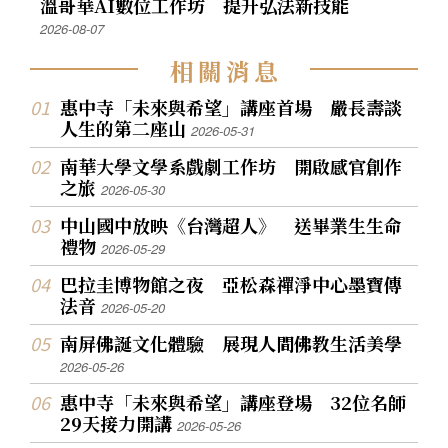
溫哥華AI數位工作坊 提升弘法新技能
2026-08-07
相
關
消
息
惠中寺「未來與希望」講座首場 嚴長壽談
人生的第二座山
2026-05-31
南華大學文學系戲劇工作坊 開啟感官創作
之旅
2026-05-30
中山國中放映《台灣超人》 送畢業生生命
禮物
2026-05-29
巴拉圭博物館之夜 亞松森禪淨中心墨寶傳
法音
2026-05-20
南屏佛誕文化體驗 展現人間佛教生活美學
2026-05-26
惠中寺「未來與希望」講座登場 32位名師
29天接力開講
2026-05-26