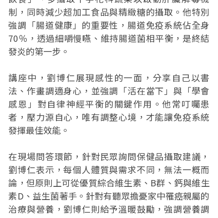
制，同時減少超加工食品與精緻糖的攝取。他特別
強調「腸道健康」的重要性，腸道免疫系統佔全身
70％，透過細嚼慢嚥、維持腸道菌相平衡，是終結
發炎的第一步。
講座中，劉博仁展現感性的一面，分享自己以書
法、作畫調適身心，並強調「活在當下」與「學會
感恩」對自律神經平衡的關鍵作用。他常叮囑患
者，壓力源自心，唯有調整心境，才能讓免疫系統
發揮最佳效能。
在現場問答環節，針對民眾詢問保健品攝取建議，
劉博仁表示，每個人體質與需求不同，無法一概而
論，但原則上可從優質綜合維生素、B群、鈣與維生
素D、益生菌著手。針對有聽眾擔憂家中罹癌親屬的
治療與營養，劉博仁則給予溫暖鼓勵，強調營養調