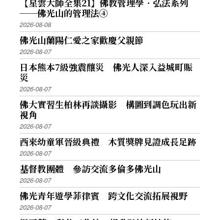
【星雲大師全集21】佛教管理學．弘法系列
──佛光山的管理法④
2026-08-08
佛光山蘭陽仁愛之家歡慶父親節
2026-08-07
日本熊本7級強震釀災 佛光人深入益城町賑
災
2026-08-07
佛大實習生柏林再談攝影 構圖到調色玩出新
視角
2026-08-07
西來幼童軍晉級典禮 木質獎牌見證成長足跡
2026-08-07
基督教團體 參訪交流多倫多佛光山
2026-08-07
佛光青年遊學菲律賓 跨文化交流拓展視野
2026-08-07