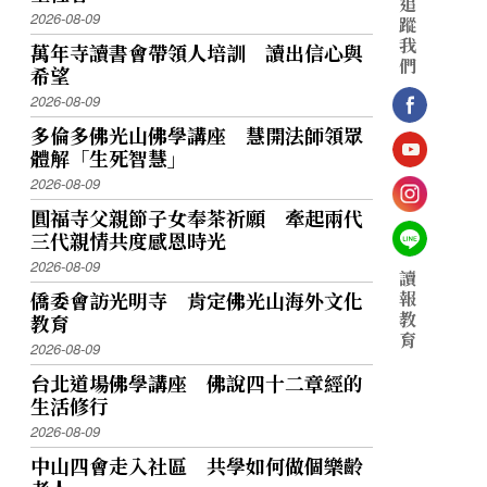
追
2026-08-09
蹤
我
萬年寺讀書會帶領人培訓 讀出信心與
們
希望
2026-08-09
多倫多佛光山佛學講座 慧開法師領眾
體解「生死智慧」
2026-08-09
圓福寺父親節子女奉茶祈願 牽起兩代
三代親情共度感恩時光
2026-08-09
讀
報
僑委會訪光明寺 肯定佛光山海外文化
教
教育
育
2026-08-09
台北道場佛學講座 佛說四十二章經的
生活修行
2026-08-09
中山四會走入社區 共學如何做個樂齡