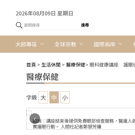
2026年08月09日 星期日
大師專區
全球宗教
國際兩岸
首頁
>
生活休閒
>
醫療保健
>
眼科健康講座 護眼
醫療保健
大
中
小
字級
‹
收穫的健康
圖說：講座結束後提供免費眼部檢查服務，醫護人
實護眼行動。 人間社記者鄭慧芳攝