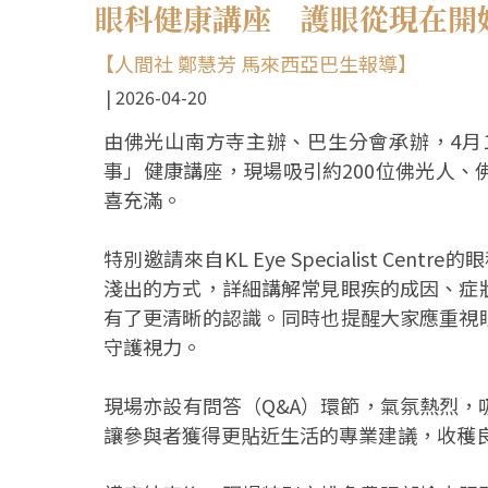
眼科健康講座 護眼從現在開
【人間社 鄭慧芳 馬來西亞巴生報導】
2026-04-20
由佛光山南方寺主辦、巴生分會承辦，4月
事」健康講座，現場吸引約200位佛光人
喜充滿。
特別邀請來自KL Eye Specialist Centre
淺出的方式，詳細講解常見眼疾的成因、症
有了更清晰的認識。同時也提醒大家應重視
守護視力。
現場亦設有問答（Q&A）環節，氣氛熱烈
讓參與者獲得更貼近生活的專業建議，收穫