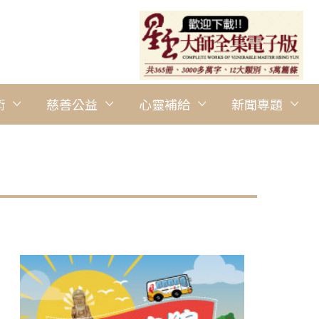
術
慈善公益
心靈補給
新聞專題
圖說：眼科醫師Dr. Lisa Tan Sor Earn現場分享眼睛保健
疾，現場專注聆聽，反應熱烈。 人間社記者鄭慧芳攝