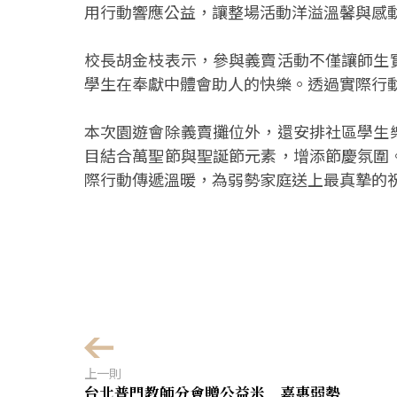
用行動響應公益，讓整場活動洋溢溫馨與感
校長胡金枝表示，參與義賣活動不僅讓師生
學生在奉獻中體會助人的快樂。透過實際行
本次園遊會除義賣攤位外，還安排社區學生
目結合萬聖節與聖誕節元素，增添節慶氛圍
際行動傳遞溫暖，為弱勢家庭送上最真摯的
上一則
台北普門教師分會贈公益米 嘉惠弱勢