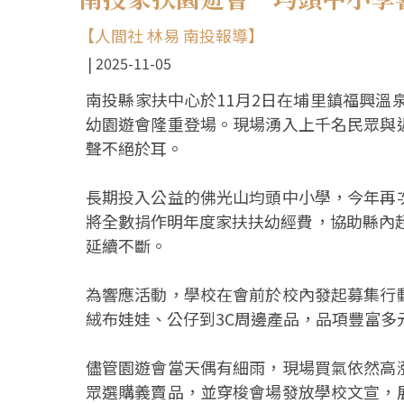
【人間社 林易 南投報導】
2025-11-05
南投縣家扶中心於11月2日在埔里鎮福興溫
幼園遊會隆重登場。現場湧入上千名民眾與
聲不絕於耳。
長期投入公益的佛光山均頭中小學，今年再
將全數捐作明年度家扶扶幼經費，協助縣內超
延續不斷。
為響應活動，學校在會前於校內發起募集行
絨布娃娃、公仔到3C周邊產品，品項豐富多
儘管園遊會當天偶有細雨，現場買氣依然高
眾選購義賣品，並穿梭會場發放學校文宣，