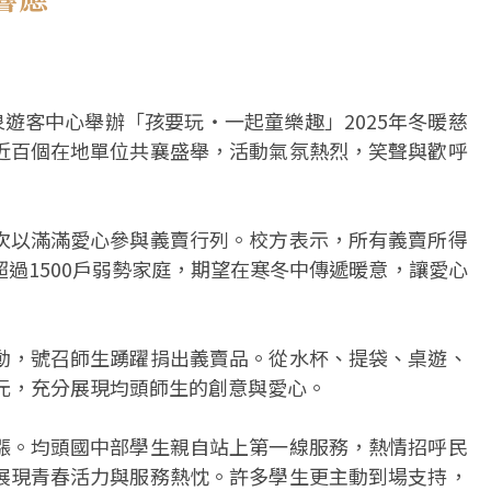
泉遊客中心舉辦「孩要玩‧一起童樂趣」2025年冬暖慈
近百個在地單位共襄盛舉，活動氣氛熱烈，笑聲與歡呼
次以滿滿愛心參與義賣行列。校方表示，所有義賣所得
過1500戶弱勢家庭，期望在寒冬中傳遞暖意，讓愛心
動，號召師生踴躍捐出義賣品。從水杯、提袋、桌遊、
元，充分展現均頭師生的創意與愛心。
漲。均頭國中部學生親自站上第一線服務，熱情招呼民
展現青春活力與服務熱忱。許多學生更主動到場支持，