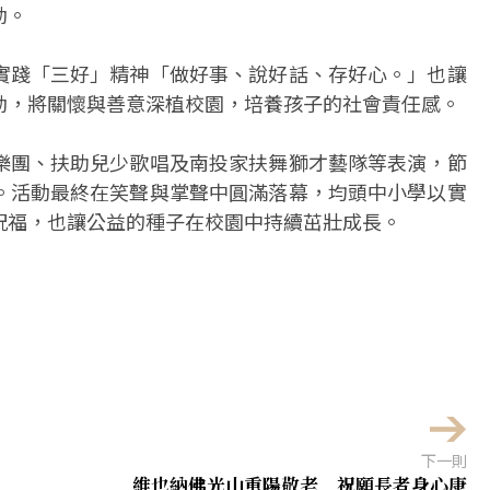
動。
實踐「三好」精神「做好事、說好話、存好心。」也讓
動，將關懷與善意深植校園，培養孩子的社會責任感。
樂團、扶助兒少歌唱及南投家扶舞獅才藝隊等表演，節
。活動最終在笑聲與掌聲中圓滿落幕，均頭中小學以實
祝福，也讓公益的種子在校園中持續茁壯成長。
下一則
維也納佛光山重陽敬老 祝願長者身心康