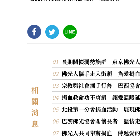
長期關懷弱勢族群 東京佛光人
佛光人攜手走入街頭 為愛捐
宗教與社會攜手行善 巴西協會
相
捐血救命功不唐捐 讓愛溫暖
關
北投第一分會捐血活動 展現
消
巴黎佛光協會關懷長者 溫情
息
佛光人共同舉辦捐血 傳遞愛