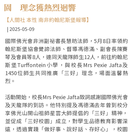
園 理念獲熱烈迴響
【人間社 本性 南非約翰尼斯堡報導】
2025-05-09
國際佛光會非洲副祕書長慧昉法師，5月8日率領約
翰尼斯堡協會覺諦法師、督導馮德滿、副會長陳賽
琴及會員等8人，連同天龍隊師生12人，前往約翰尼
斯堡Turffontein小學，與校長Mrs Pexie Jafta及
1450位師生共同推廣「三好」理念，場面溫馨熱
烈。
活動開始，校長Mrs Pexie Jafta致詞感謝國際佛光會
及天龍隊的到訪。他特別提及馮德滿去年曾到校分
享佛光山開山祖師星雲大師提倡的「三好」精神，
並促成「三好校園」成立，對學生品德教育影響深
遠，透過實踐「做好事、說好話、存好心」，校園