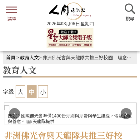
2026年08月06日 星期四
首頁
>
教育人文
>
非洲佛光會與天龍隊共推三好校園 理念獲熱烈迴響
教育人文
大
中
小
字級
‹
›
圖說：國際佛光會準備1400份牙刷與牙膏與學生結緣，傳遞溫暖
與善意。 圖/天龍隊提供
非洲佛光會與天龍隊共推三好校