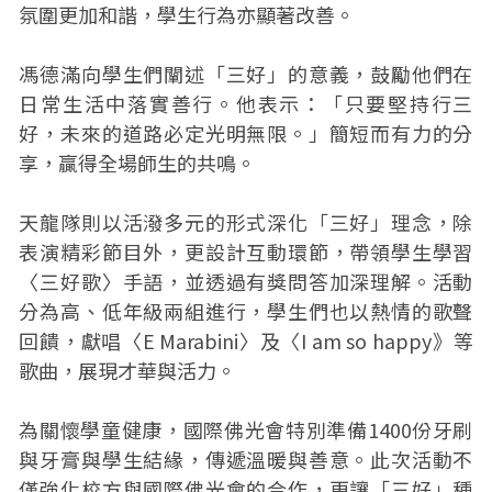
氛圍更加和諧，學生行為亦顯著改善。
馮德滿向學生們闡述「三好」的意義，鼓勵他們在
日常生活中落實善行。他表示：「只要堅持行三
好，未來的道路必定光明無限。」簡短而有力的分
享，贏得全場師生的共鳴。
天龍隊則以活潑多元的形式深化「三好」理念，除
表演精彩節目外，更設計互動環節，帶領學生學習
〈三好歌〉手語，並透過有獎問答加深理解。活動
分為高、低年級兩組進行，學生們也以熱情的歌聲
回饋，獻唱〈E Marabini〉及〈I am so happy》等
歌曲，展現才華與活力。
為關懷學童健康，國際佛光會特別準備1400份牙刷
與牙膏與學生結緣，傳遞溫暖與善意。此次活動不
僅強化校方與國際佛光會的合作，更讓「三好」種