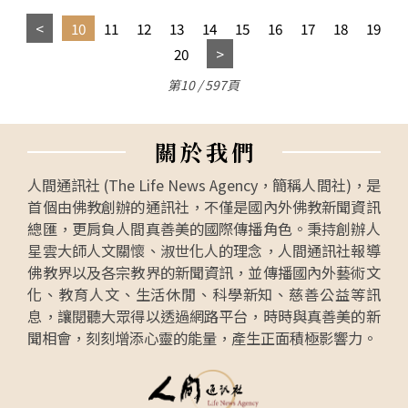
10
11
12
13
14
15
16
17
18
19
20
第10 / 597頁
關
於
我
們
人間通訊社 (The Life News Agency，簡稱人間社)，是
首個由佛教創辦的通訊社，不僅是國內外佛教新聞資訊
總匯，更肩負人間真善美的國際傳播角色。秉持創辦人
星雲大師人文關懷、淑世化人的理念，人間通訊社報導
佛教界以及各宗教界的新聞資訊，並傳播國內外藝術文
化、教育人文、生活休閒、科學新知、慈善公益等訊
息，讓閱聽大眾得以透過網路平台，時時與真善美的新
聞相會，刻刻增添心靈的能量，產生正面積極影響力。