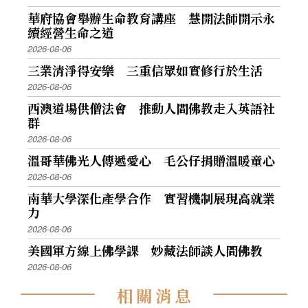
華府協會舉辦生命教育講座 慧開法師開示永
續經營生命之道
2026-08-06
三業清淨得安樂 三重信眾如實修行於生活
2026-08-06
西澳道場供僧法會 推動人間佛教走入英語社
群
2026-08-06
溫哥華佛光人傳遞愛心 毛公仔捐贈溫暖童心
2026-08-06
南華大學深化產學合作 實習機制展現高就業
力
2026-08-06
美國軍方線上佛學課 妙藏法師談人間佛教
2026-08-06
相
關
消
息