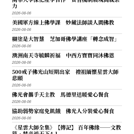
力
2026-08-06
美國軍方線上佛學課 妙藏法師談人間佛教
2026-08-06
糊塗是大智慧 芝加哥佛學講座「轉念成智」
2026-08-06
澳洲南天寺毓麟祈福 中西方寶寶同沐佛恩
2026-08-06
500戒子佛光山短期出家 禮祖緬懷星雲大師
悲願
2026-08-06
佛光會攜手天主教 馬德里送暖愛心餐食
2026-08-06
協助弱勢家庭免飢餓 佛光人分裝愛心餐食
2026-08-06
《星雲大師全集》【傳記】 百年佛緣──文教
篇．梵音遍天下4-1