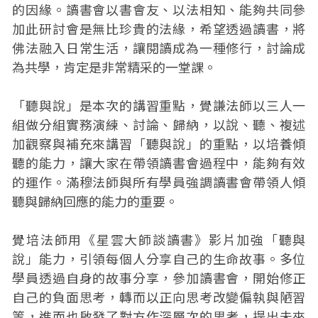
的因緣。讀書會以書會友、以法相知、能夠共同參
加此研討會是無比珍貴的法緣，希望透過讀書，將
佛法融入日常生活，讓閱讀成為一種修行，討論成
為共學，肯定是非常精采的一堂課。
「聽與說」是本次的講習重點，覺謙法師以三人一
組做分組實務演練、討論、歸納，以說、聽、複述
加觀察與補充來講習「聽與說」的重點，以培養傾
聽的能力，讓大家在帶領讀書會過程中，能夠有效
的運作。滿穆法師與所有學員強調讀書會帶領人傾
聽與歸納回應的能力的重要。
覺培法師用《星雲大師談讀書》影片加強「聽與
說」能力，引領每個人分享自己的生命故事。多位
學員透過自身的故事分享，參加讀書會，開始修正
自己的負面思考，轉而以正向思考改變偏執與陋習
等，進而也啟發了對方作深層次的思考，提出未來