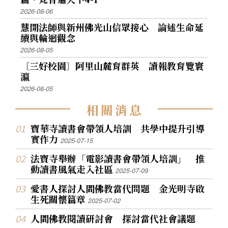
2026-08-06
慧開法師與新州佛光山信眾接心 論述生命延
續與輪迴觀念
2026-08-05
〔三好校園〕阿里山麓育群英 讀報教育覽寰
瀛
2026-08-05
相
關
消
息
寶華寺讀書會帶領人培訓 共學中提升引導
實作力
2025-07-15
法寶寺舉辦「電影讀書會帶領人培訓」 推
動讀書風氣走入社區
2025-07-09
愛書人探討人間佛教當代問題 金光明寺啟
生死關懷篇章
2025-07-02
人間佛教閱讀研討會 探討當代社會議題