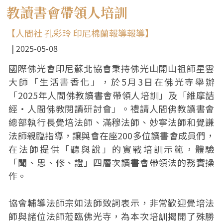
教讀書會帶領人培訓
【人間社 孔彩玲 印尼棉蘭報導報導】
2025-05-08
國際佛光會印尼蘇北協會秉持佛光山開山祖師星雲
大師「生活書香化」，於5月3日在佛光寺舉辦
「2025年人間佛教讀書會帶領人培訓」及「維摩詰
經‧人間佛教閱讀研討會」。禮請人間佛教讀書會
總部執行長覺培法師、滿穆法師、妙寧法師和覺謙
法師親臨指導，讓與會在座200多位讀書會成員們，
在法師提供「聽與說」的實戰培訓示範，體驗
「聞、思、修、證」四層次讀書會帶領法的務實操
作。
協會輔導法師宗如法師致詞表示，非常歡迎覺培法
師與諸位法師蒞臨佛光寺，為本次培訓揭開了殊勝