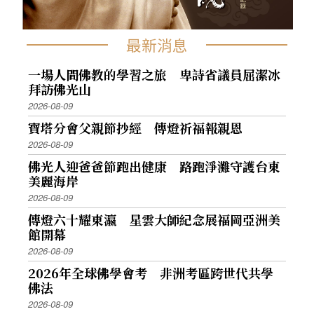
最新消息
一場人間佛教的學習之旅 卑詩省議員屈潔冰
拜訪佛光山
2026-08-09
寶塔分會父親節抄經 傳燈祈福報親恩
2026-08-09
佛光人迎爸爸節跑出健康 路跑淨灘守護台東
美麗海岸
2026-08-09
傳燈六十耀東瀛 星雲大師紀念展福岡亞洲美
館開幕
2026-08-09
2026年全球佛學會考 非洲考區跨世代共學
佛法
2026-08-09