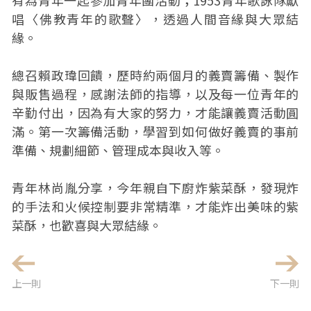
有為青年一起參加青年團活動；1953青年歌詠隊獻
唱〈佛教青年的歌聲〉，透過人間音緣與大眾結
緣。
總召賴政瑋回饋，歷時約兩個月的義賣籌備、製作
與販售過程，感謝法師的指導，以及每一位青年的
辛勤付出，因為有大家的努力，才能讓義賣活動圓
滿。第一次籌備活動，學習到如何做好義賣的事前
準備、規劃細節、管理成本與收入等。
青年林尚胤分享，今年親自下廚炸紫菜酥，發現炸
的手法和火候控制要非常精準，才能炸出美味的紫
菜酥，也歡喜與大眾結緣。
上一則
下一則