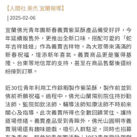
【人間社 乘杰 宜蘭報導】
2025-02-06
宜蘭佛光青年團新春義賣紫菜酥產品備受好評，今
年延續販售外，更推出全新口味，搭配可愛的「蛇
年吉祥娃娃」作為義賣吉祥物，為大眾帶來滿滿的
新春祝福，增添新年喜氣。義賣商品更是獲得基
隆、台東等地信眾的支持，甚至在商品售罄後還紛
紛接到訂單。
近30位青年利用工作餘暇製作紫菜酥，製作前並到
佛前祈願祝福。過程中，佛光山蘭陽別院住持妙勤
法師、監院如欽法師、輔導法師知康法師不時前來
關心及指導，此次義賣所得也全數回饋常住、護持
道場修繕。義賣產品受到青睞外，佛光山圓明寺義
賣現場還有趣味遊戲，吸引人群駐足，同時也招募