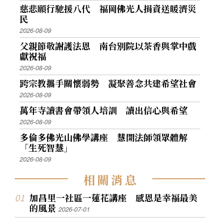
慈悲願行馳援八代 福岡佛光人捐資送暖濟災
民
2026-08-09
父親節敬謝護法恩 南台別院以茶香與掌中戲
獻祝福
2026-08-09
跨宗教攜手關懷弱勢 凝聚善念共建希望社會
2026-08-09
萬年寺讀書會帶領人培訓 讀出信心與希望
2026-08-09
多倫多佛光山佛學講座 慧開法師領眾體解
「生死智慧」
2026-08-09
相
關
消
息
加昌里一社區一蓮花講座 感恩是幸福最美
的風景
2026-07-01