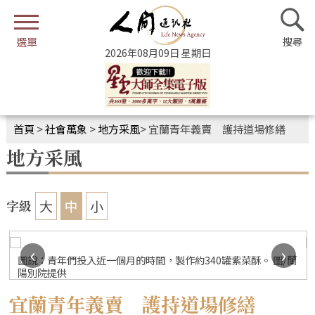
2026年08月09日 星期日
首頁
>
社會萬象
>
地方采風
>
宜蘭青年義賣 護持道場修繕
地方采風
大
中
小
字級
‹
›
圖說：青年們投入近一個月的時間，製作約340罐紫菜酥。 圖/蘭
陽別院提供
宜蘭青年義賣 護持道場修繕